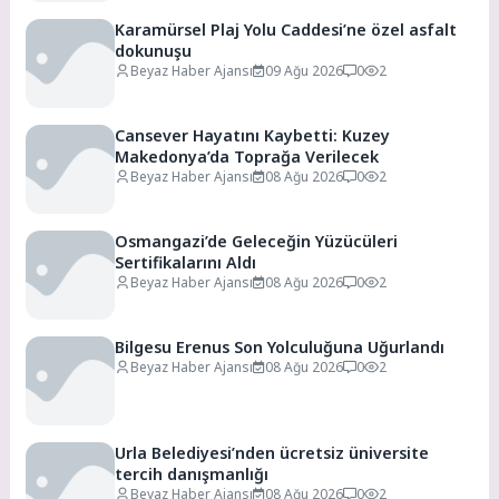
Karamürsel Plaj Yolu Caddesi’ne özel asfalt
dokunuşu
Beyaz Haber Ajansı
09 Ağu 2026
0
2
Cansever Hayatını Kaybetti: Kuzey
Makedonya’da Toprağa Verilecek
Beyaz Haber Ajansı
08 Ağu 2026
0
2
Osmangazi’de Geleceğin Yüzücüleri
Sertifikalarını Aldı
Beyaz Haber Ajansı
08 Ağu 2026
0
2
Bilgesu Erenus Son Yolculuğuna Uğurlandı
Beyaz Haber Ajansı
08 Ağu 2026
0
2
Urla Belediyesi’nden ücretsiz üniversite
tercih danışmanlığı
Beyaz Haber Ajansı
08 Ağu 2026
0
2