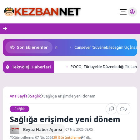
Skip
to
content
Son Eklenenler
 start Başkan Büyükakın’dan
Cansever ‘Güvenebileceğim Üç İnsandan 
Teknoloji Haberleri
POCO, Türkiye’de Düzenlediği İlk Lansm
Ana Sayfa
Sağlık
Sağlığa erişimde yeni dönem
Sağlık
0
Sağlığa erişimde yeni dönem
Beyaz Haber Ajansı
07 Nis 2026 08:05
Güncelleme: 07 Nis 2026
29 Görüntüleme
4 dk.