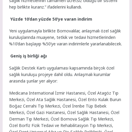
sağlık hizmetlerinin tamamen ücretsiz olduğu bir sistemi
hep birlikte kurarız.” ifadelerini kullandı.
Yüzde 10’dan yüzde 50’ye varan indirim
Yeni uygulamayla birlikte Bornovalılar, anlaşmalı özel sağlık
kuruluşlarında muayene, tetkik ve tedavi hizmetlerinden
%10’dan başlayıp %50’ye varan indirimlerle yararlanabilecek.
Geniş iş birliği ağı
Sağlık Destek Kartı uygulaması kapsamında birçok özel
sağlık kuruluşu projeye dahil oldu. Anlaşmalı kurumlar
arasında şunlar yer alıyor:
Medicana International İzmir Hastanesi, Özel Atagöz Tıp
Merkezi, Özel Ata Sağlık Hastanesi, Özel Ento Kulak Burun
Boğaz Cerrahi Tıp Merkezi, Özel İrenbe Tüp Bebek
Merkezi, Özel Gazi Hastanesi, Özel Sağlık Hastanesi, Özel
Derman Tıp Merkezi, Özel Bornova Sağlık Tıp Merkezi,
Özel Borfiz Fizik Tedavi ve Rehabilitasyon Tıp Merkezi,
Özel Dent Universal Ağız ve Diş Sağlığı Polikliniği, Özel