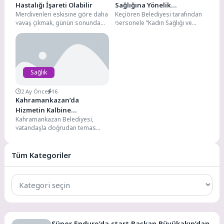
Hastalığı İşareti Olabilir
Sağlığına Yönelik
Merdivenleri eskisine göre daha
Keçiören Belediyesi tarafından
Bilinçlendirme Semineri
yavaş çıkmak, günün sonunda
personele “Kadın Sağlığı ve
daha çabuk yorulmak ya da kısa
Üreme Bilgilendirme” konulu
süreli kalp çarpıntıları...
önemli bir seminer düzenlendi.
Belediye...
Sağlık
2 Ay Önce
16
Kahramankazan’da
Hizmetin Kalbine
Kahramankazan Belediyesi,
“Psikolojik” Dokunuş!
vatandaşla doğrudan temas
kuran personeline yönelik
vizyoner bir adım attı.
Düzenlenen "İletişim Gücü...
Tüm Kategoriler
Tüm
Kategoriler
Süper Enduro’da start Başkan Büyükakın’dan