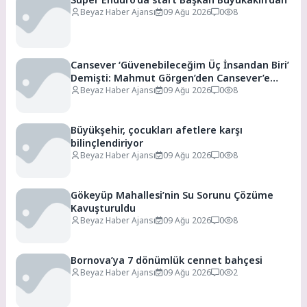
Beyaz Haber Ajansı
09 Ağu 2026
0
8
Cansever ‘Güvenebileceğim Üç İnsandan Biri’
Demişti: Mahmut Görgen’den Cansever’e
Duygusal Veda
Beyaz Haber Ajansı
09 Ağu 2026
0
8
Büyükşehir, çocukları afetlere karşı
bilinçlendiriyor
Beyaz Haber Ajansı
09 Ağu 2026
0
8
Gökeyüp Mahallesi’nin Su Sorunu Çözüme
Kavuşturuldu
Beyaz Haber Ajansı
09 Ağu 2026
0
8
Bornova’ya 7 dönümlük cennet bahçesi
Beyaz Haber Ajansı
09 Ağu 2026
0
2