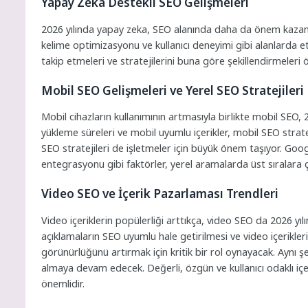
Yapay Zeka Destekli SEO Gelişmeleri
2026 yılında yapay zeka, SEO alanında daha da önem kazanac
kelime optimizasyonu ve kullanıcı deneyimi gibi alanlarda et
takip etmeleri ve stratejilerini buna göre şekillendirmeleri ö
Mobil SEO Gelişmeleri ve Yerel SEO Stratejileri
Mobil cihazların kullanımının artmasıyla birlikte mobil SEO,
yükleme süreleri ve mobil uyumlu içerikler, mobil SEO stra
SEO stratejileri de işletmeler için büyük önem taşıyor. Go
entegrasyonu gibi faktörler, yerel aramalarda üst sıralara çı
Video SEO ve İçerik Pazarlaması Trendleri
Video içeriklerin popülerliği arttıkça, video SEO da 2026 yı
açıklamaların SEO uyumlu hale getirilmesi ve video içerikl
görünürlüğünü artırmak için kritik bir rol oynayacak. Aynı ş
almaya devam edecek. Değerli, özgün ve kullanıcı odaklı içer
önemlidir.