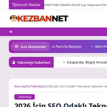
Skip
Güncel Olanlar
Alt
to
content
Son Eklenenler
obile World Cup Heyecanı Paris’te Başlıyor
Altın Portaka
Teknoloji Haberleri
Kaspersky: Bilgisi hırsız
Ana Sayfa
Teknoloji
2026 İçin SEO Odaklı Teknoloji Haberleri ve
Teknoloji
2026 İçin SEO Odaklı Tekno