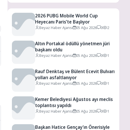
2026 PUBG Mobile World Cup
Heyecanı Paris’te Başlıyor
Beyaz Haber Ajansı
05 Ağu 2026
0
2
Altın Portakal ödüllü yönetmen jüri
başkanı oldu
Beyaz Haber Ajansı
05 Ağu 2026
0
1
Rauf Denktaş ve Bülent Ecevit Bulvarı
yolları asfaltlanıyor
Beyaz Haber Ajansı
05 Ağu 2026
0
1
Kemer Belediyesi Ağustos ayı meclis
toplantısı yapıldı
Beyaz Haber Ajansı
05 Ağu 2026
0
1
Başkan Hatice Gençay’ın Önerisiyle