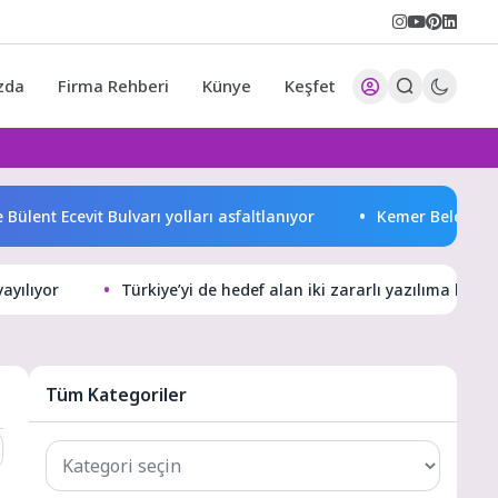
zda
Firma Rehberi
Künye
Keşfet
Ecevit Bulvarı yolları asfaltlanıyor
Kemer Belediyesi Ağusto
yayılıyor
Türkiye’yi de hedef alan iki zararlı yazılıma küre
Tüm Kategoriler
Tüm
Kategoriler