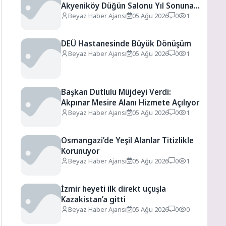
Akyeniköy Düğün Salonu Yıl Sonuna
Kadar Ücretsiz
Beyaz Haber Ajansı
05 Ağu 2026
0
1
DEÜ Hastanesinde Büyük Dönüşüm
Beyaz Haber Ajansı
05 Ağu 2026
0
1
Başkan Dutlulu Müjdeyi Verdi:
Akpınar Mesire Alanı Hizmete Açılıyor
Beyaz Haber Ajansı
05 Ağu 2026
0
1
Osmangazi’de Yeşil Alanlar Titizlikle
Korunuyor
Beyaz Haber Ajansı
05 Ağu 2026
0
1
İzmir heyeti ilk direkt uçuşla
Kazakistan’a gitti
Beyaz Haber Ajansı
05 Ağu 2026
0
0