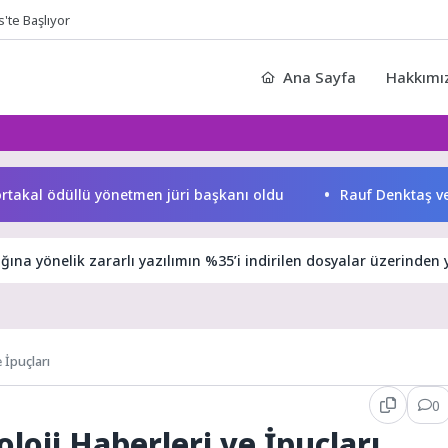
Ana Sayfa
Hakkımı
l ödüllü yönetmen jüri başkanı oldu
Rauf Denktaş ve Bülent 
lığına yönelik zararlı yazılımın %35’i indirilen dosyalar üzerinden 
 İpuçları
0
loji Haberleri ve İpuçları