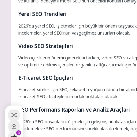
ve kullanıcı deneyimi mobil SEO’nun öncelikli konuları olm
Yerel SEO Trendleri
2026’da yerel SEO, işletmeler için büyük bir önem taşıyaca
incelemeler, yerel SEO’nun vazgeçilmez unsurları olacak.
Video SEO Stratejileri
Video içeriklerin önemi giderek artarken, video SEO stratej
ve optimize edilmiş içerikler, organik trafiği artırmak için ö
E-Ticaret SEO İpuçları
E-ticaret siteleri için SEO, rekabetin yoğun olduğu bir aland
e-ticaret SEO stratejilerinin odak noktaları olacak.
SEO Performans Raporları ve Analiz Araçları
2026’da SEO başarılarını ölçmek için gelişmiş analiz araçları
belirlemek ve SEO performansını sürekli olarak izlemek, baş
0