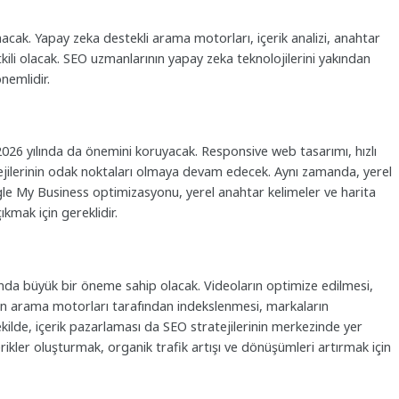
ak. Yapay zeka destekli arama motorları, içerik analizi, anahtar
kili olacak. SEO uzmanlarının yapay zeka teknolojilerini yakından
nemlidir.
 2026 yılında da önemini koruyacak. Responsive web tasarımı, hızlı
tejilerinin odak noktaları olmaya devam edecek. Aynı zamanda, yerel
ogle My Business optimizasyonu, yerel anahtar kelimeler ve harita
kmak için gereklidir.
lında büyük bir öneme sahip olacak. Videoların optimize edilmesi,
erin arama motorları tarafından indekslenmesi, markaların
ekilde, içerik pazarlaması da SEO stratejilerinin merkezinde yer
ikler oluşturmak, organik trafik artışı ve dönüşümleri artırmak için