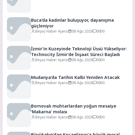
Buca’da kadınlar buluşuyor, dayanışma
güçleniyor
Beyaz Haber Ajansı
08 Ağu 2026
0
0
İzmir’in Kuzeyinde Teknoloji Üssü Yükseliyor:
Technocity İzmir’de İnşaat Süreci Başladı
Beyaz Haber Ajansı
08 Ağu 2026
0
0
Mudanya’da Tarihin Kalbi Yeniden Atacak
Beyaz Haber Ajansı
08 Ağu 2026
0
0
Bornovalı muhtarlardan yoğun mesaiye
‘Makarna’ molası
Beyaz Haber Ajansı
08 Ağu 2026
0
0
Büyükakın’dan Kocaelispor’a büyük moral