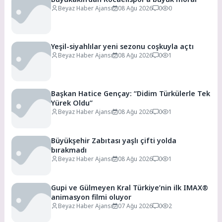
Beyaz Haber Ajansı
08 Ağu 2026
0
0
Yeşil-siyahlılar yeni sezonu coşkuyla açtı
Beyaz Haber Ajansı
08 Ağu 2026
0
1
Başkan Hatice Gençay: “Didim Türkülerle Tek
Yürek Oldu”
Beyaz Haber Ajansı
08 Ağu 2026
0
1
Büyükşehir Zabıtası yaşlı çifti yolda
bırakmadı
Beyaz Haber Ajansı
08 Ağu 2026
0
1
Gupi ve Gülmeyen Kral Türkiye’nin ilk IMAX®
animasyon filmi oluyor
Beyaz Haber Ajansı
07 Ağu 2026
0
2