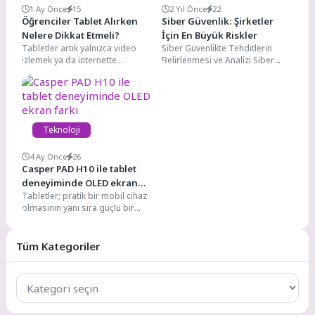
1 Ay Önce
15
2 Yıl Önce
22
Öğrenciler Tablet Alırken
Siber Güvenlik: Şirketler
Nelere Dikkat Etmeli?
İçin En Büyük Riskler
Tabletler artık yalnızca video
Siber Güvenlikte Tehditlerin
izlemek ya da internette
Belirlenmesi ve Analizi Siber
gezinmek için kullanılan cihazlar
Güvenlik: her geçen gün daha
olmaktan çıktı. Özellikle...
karmaşık hale gelen...
Teknoloji
4 Ay Önce
26
Casper PAD H10 ile tablet
deneyiminde OLED ekran
Tabletler; pratik bir mobil cihaz
farkı
olmasının yanı sıra güçlü bir
eğlence ve üretim aracı olarak...
Tüm Kategoriler
Tüm
Kategoriler