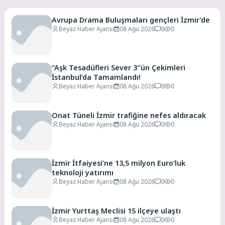
Avrupa Drama Buluşmaları gençleri İzmir’de
Beyaz Haber Ajansı
08 Ağu 2026
0
0
“Aşk Tesadüfleri Sever 3″ün Çekimleri
İstanbul’da Tamamlandı!
Beyaz Haber Ajansı
08 Ağu 2026
0
0
Onat Tüneli İzmir trafiğine nefes aldıracak
Beyaz Haber Ajansı
08 Ağu 2026
0
0
İzmir İtfaiyesi’ne 13,5 milyon Euro’luk
teknoloji yatırımı
Beyaz Haber Ajansı
08 Ağu 2026
0
0
İzmir Yurttaş Meclisi 15 ilçeye ulaştı
Beyaz Haber Ajansı
08 Ağu 2026
0
0