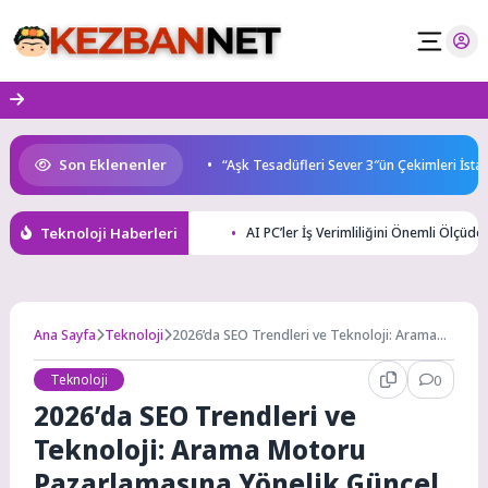
Skip
to
content
Son Eklenenler
arı gençleri İzmir’de
“Aşk Tesadüfleri Sever 3″ün Çekimleri İstanbul
Teknoloji Haberleri
AI PC’ler İş Verimliliğini Önemli Ölçüde 
Ana Sayfa
Teknoloji
2026’da SEO Trendleri ve Teknoloji: Arama
Motoru Pazarlamasına Yönelik Güncel
İpuçları
Teknoloji
0
2026’da SEO Trendleri ve
Teknoloji: Arama Motoru
Pazarlamasına Yönelik Güncel