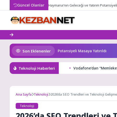
Skip
Güncel Olanlar
Haymana'nın Geleceği ve Yatırım Potansiyeli 
to
content
Son Eklenenler
’nın Geleceği ve Yatırım Potansiyeli Masaya Yatırıldı
Sali
Teknoloji Haberleri
Vodafone’dan “Memleket
Ana Sayfa
Teknoloji
2026’da SEO Trendleri ve Teknoloji Gelişme
Teknoloji
2026’da SEO Trendleri ve 