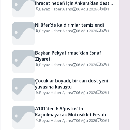
ihracat hedefi için Ankara’dan destek
istedi
Beyaz Haber Ajansı
06 Ağu 2026
0
1
Nilüfer’de kaldırımlar temizlendi
Beyaz Haber Ajansı
06 Ağu 2026
0
1
Başkan Pekyatırmacı’dan Esnaf
Ziyareti
Beyaz Haber Ajansı
06 Ağu 2026
0
1
Çocuklar boyadı, bir can dost yeni
yuvasına kavuştu
Beyaz Haber Ajansı
06 Ağu 2026
0
1
A101’den 6 Ağustos’ta
Kaçırılmayacak Motosiklet Fırsatı
Beyaz Haber Ajansı
06 Ağu 2026
0
1