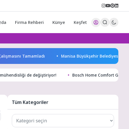
zda
Firma Rehberi
Künye
Keşfet
şmasını Tamamladı
Manisa Büyükşehir Belediyesi “Sağlıklı İşye
mühendisliği de değiştiriyor!
Bosch Home Comfort Group, Ye
Tüm Kategoriler
Tüm
Kategoriler