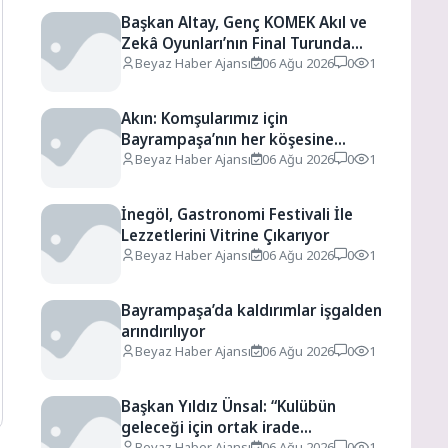
Başkan Altay, Genç KOMEK Akıl ve
Zekâ Oyunları’nın Final Turunda
Öğrencilerin Heyecanını Paylaştı
Beyaz Haber Ajansı
06 Ağu 2026
0
1
Akın: Komşularımız için
Bayrampaşa’nın her köşesine
dokunuyoruz
Beyaz Haber Ajansı
06 Ağu 2026
0
1
İnegöl, Gastronomi Festivali İle
Lezzetlerini Vitrine Çıkarıyor
Beyaz Haber Ajansı
06 Ağu 2026
0
1
Bayrampaşa’da kaldırımlar işgalden
arındırılıyor
Beyaz Haber Ajansı
06 Ağu 2026
0
1
Başkan Yıldız Ünsal: “Kulübün
geleceği için ortak irade
oluşturulmalı”
Beyaz Haber Ajansı
06 Ağu 2026
0
1