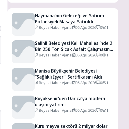
Haymana’nın Geleceği ve Yatırım
Potansiyeli Masaya Yatırıldı
Beyaz Haber Ajansı
06 Ağu 2026
0
1
Salihli Belediyesi Keli Mahallesi’nde 2
Bin 250 Ton Sıcak Asfalt Çalışmasını
Tamamladı
Beyaz Haber Ajansı
06 Ağu 2026
0
1
Manisa Büyükşehir Belediyesi
“Sağlıklı İşyeri” Sertifikasını Aldı
Beyaz Haber Ajansı
06 Ağu 2026
0
1
Büyükşehir’den Darıca’ya modern
ulaşım yatırımı
Beyaz Haber Ajansı
06 Ağu 2026
0
1
Kuru meyve sektörü 2 milyar dolar