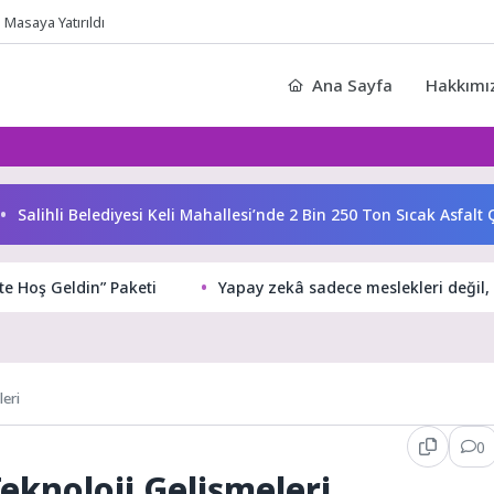
Masaya Yatırıldı
Ana Sayfa
Hakkımı
hli Belediyesi Keli Mahallesi’nde 2 Bin 250 Ton Sıcak Asfalt Çalı
e Hoş Geldin” Paketi
Yapay zekâ sadece meslekleri değil, 
leri
0
Teknoloji Gelişmeleri