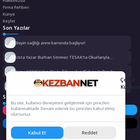
Hakkımızda
Firma Rehberi
Künye
Keşfet
Son Yazılar
Beyin sağlığı anne karnında başlıyor!
Usta Yazar Burhan Sönmez TESAK’ta Okurlarıyla
Buluşuyor
Genç KOMEK Yaz Okulu Öğrencileri “Şehrin Kalbinde
Yolculuk” Yaptı
Çerez
Kullanı
Dünyanın en ince ve en güçlü katlanabilir amiral gemisi
HONOR Magic V6 Türkiye’de
Sosyal Medya
Bu site, kullanıcı deneyimini geliştirmek için çerezleri
kullanmaktadır. Devam ederek bu çerezleri kabul etmiş
Instagram
Facebook
Twitter
olursunuz.
LinkedIn
YouTube
TikTok
Kabul Et
Reddet