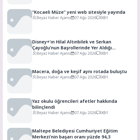
“Kocaeli Müze” yeni web sitesiyle yayında
Beyaz Haber Ajansı
07 Ağu 2026
0
1
Disney+’ın Hilal Altınbilek ve Serkan
Çayoğlu’nun Başrollerinde Yer Aldığı
“Öngörü” Filminin Teaser Afişleri ve Merak
Beyaz Haber Ajansı
07 Ağu 2026
0
1
Uyandıran İlk Tanıtımı Yayımlandı
Macera, doğa ve keşif aynı rotada buluştu
Beyaz Haber Ajansı
07 Ağu 2026
0
1
Yaz okulu öğrencileri afetler hakkında
bilinçlendi
Beyaz Haber Ajansı
07 Ağu 2026
0
1
Maltepe Belediyesi Cumhuriyet Eğitim
Merkezi’nin başarı oranı yüzde 94,3