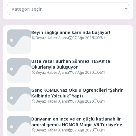
Tüm
Kategoriler
Beyin sağlığı anne karnında başlıyor!
Beyaz Haber Ajansı
07 Ağu 2026
0
1
Usta Yazar Burhan Sönmez TESAK’ta
Okurlarıyla Buluşuyor
Beyaz Haber Ajansı
07 Ağu 2026
0
1
Genç KOMEK Yaz Okulu Öğrencileri “Şehrin
Kalbinde Yolculuk” Yaptı
Beyaz Haber Ajansı
07 Ağu 2026
0
1
Dünyanın en ince ve en güçlü katlanabilir
amiral gemisi HONOR Magic V6 Türkiye’de
Beyaz Haber Ajansı
07 Ağu 2026
0
1