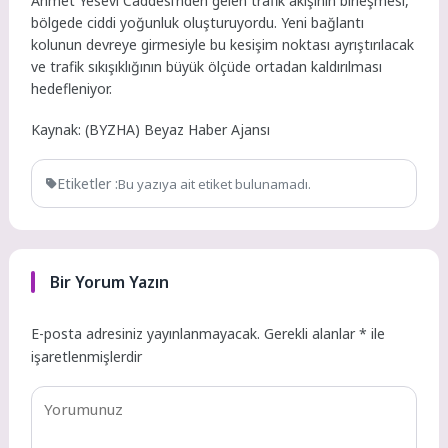
Ahmet Yesevi Caddesi’nden gelen trafik akışının birleşmesi,
bölgede ciddi yoğunluk oluşturuyordu. Yeni bağlantı
kolunun devreye girmesiyle bu kesişim noktası ayrıştırılacak
ve trafik sıkışıklığının büyük ölçüde ortadan kaldırılması
hedefleniyor.
Kaynak: (BYZHA) Beyaz Haber Ajansı
Etiketler :
Bu yazıya ait etiket bulunamadı.
Bir Yorum Yazın
E-posta adresiniz yayınlanmayacak.
Gerekli alanlar
*
ile
işaretlenmişlerdir