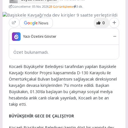
Güncelleme: 05 Nis 2026
28 Görüntüleme
3 dk.
0
Yazı Özetini Göster
Özet bulunamadı.
Kocaeli Büyükşehir Belediyesi tarafından yapılan Başiskele
Kavşağı Koridor Projesi kapsamında D-130 Karayolu ile
Ömertürkçakal Bulvarı bağlantısını sağlayacak direksiyonel
kavşağın devasa kirişlerinden 7’si monte edildi. Başkan
Büyükakın, 01.30’da başlayan bu çalışmayı sosyal medya
hesabında anlık canlı olarak yayınladı, Kocaeli an be an
takip etti.
BÜYÜKŞEHİR GECE DE ÇALIŞIYOR
Kocaeli Büyükşehir Belediyesi kentin dört bir yanında dev