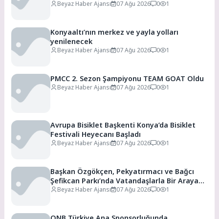
Beyaz Haber Ajansı
07 Ağu 2026
0
1
Konyaaltı’nın merkez ve yayla yolları
yenilenecek
Beyaz Haber Ajansı
07 Ağu 2026
0
1
PMCC 2. Sezon Şampiyonu TEAM GOAT Oldu
Beyaz Haber Ajansı
07 Ağu 2026
0
1
Avrupa Bisiklet Başkenti Konya’da Bisiklet
Festivali Heyecanı Başladı
Beyaz Haber Ajansı
07 Ağu 2026
0
1
Başkan Özgökçen, Pekyatırmacı ve Bağcı
Şefikcan Parkı’nda Vatandaşlarla Bir Araya
Geldi
Beyaz Haber Ajansı
07 Ağu 2026
0
1
QNB Türkiye Ana Sponsorluğunda