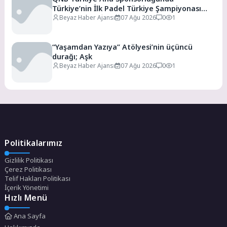
Türkiye’nin İlk Padel Türkiye Şampiyonası
Başlıyor
Beyaz Haber Ajansı
07 Ağu 2026
0
1
“Yaşamdan Yazıya” Atölyesi’nin üçüncü
durağı; Aşk
Beyaz Haber Ajansı
07 Ağu 2026
0
1
Politikalarımız
Gizlilik Politikası
Çerez Politikası
Telif Hakları Politikası
İçerik Yönetimi
Hızlı Menü
Ana Sayfa