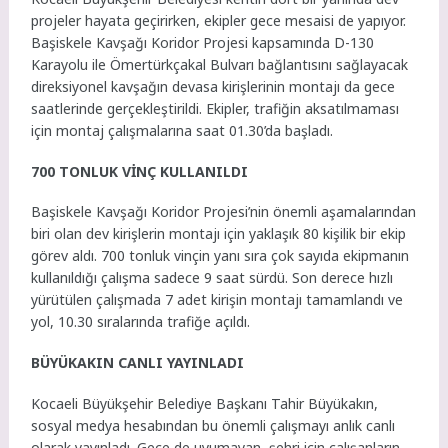
projeler hayata geçirirken, ekipler gece mesaisi de yapıyor.
Başiskele Kavşağı Koridor Projesi kapsamında D-130
Karayolu ile Ömertürkçakal Bulvarı bağlantısını sağlayacak
direksiyonel kavşağın devasa kirişlerinin montajı da gece
saatlerinde gerçekleştirildi. Ekipler, trafiğin aksatılmaması
için montaj çalışmalarına saat 01.30’da başladı.
700 TONLUK VİNÇ KULLANILDI
Başiskele Kavşağı Koridor Projesi’nin önemli aşamalarından
biri olan dev kirişlerin montajı için yaklaşık 80 kişilik bir ekip
görev aldı. 700 tonluk vinçin yanı sıra çok sayıda ekipmanın
kullanıldığı çalışma sadece 9 saat sürdü. Son derece hızlı
yürütülen çalışmada 7 adet kirişin montajı tamamlandı ve
yol, 10.30 sıralarında trafiğe açıldı.
BÜYÜKAKIN CANLI YAYINLADI
Kocaeli Büyükşehir Belediye Başkanı Tahir Büyükakın,
sosyal medya hesabından bu önemli çalışmayı anlık canlı
olarak yayınladı. Gece de uyumayan, şehri için çalışanların