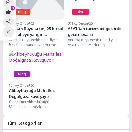
0
Blog
Blog
4 Ay Önce
22
4 Ay Önce
20
Başkan Büyükakın, 25 kırsal
ASAT’tan turizm bölgesinde
mahalleye yangın
gece mesaisi
Kocaeli Büyükşehir Belediyesi,
Antalya Büyükşehir Belediyesi
söndürme tankeri
kırsaldaki yangın söndürme
ASAT Genel Müdürlüğü,
dağıtımında konuştu:
tankerlerinin sayısını 105’e
Manavgat’ın önemli turizm
“Afetlere müdahale hızında
çıkardı. Başkan Büyükakın,
bölgeleri Ilıca ve Çolaklı’da içme
örnek gösteriliyoruz”
afetlere hızlı müdahale...
suyu...
Blog
4 Ay Önce
20
Alibeyhüyüğü Mahallesi
Doğalgaza Kavuşuyor
Çumra’nın Alibeyhüyüğü
Mahallesine doğalgaz
verilmesine yönelik süreç
başladı. Mahalle sakinleri
güvenli, temiz ve ekonomik
Tüm Kategoriler
enerji...