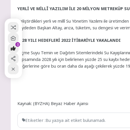
YERLİ VE MİLLÎ YAZILIM İLE 20 MİLYON METREKÜP S
Geliştirdikleri yerli ve millî Su Yönetim Yazılımı ile üretimd
kaydeden Başkan Altay, arıza, tüketim, su dengesi ve verimlili
2028 YILI HEDEFLERİ 2022 İTİBARİYLE YAKALANDI
0
“İçme Suyu Temin ve Dağıtım Sitemlerindeki Su Kayıplarını
kapsamında 2028 yılı için belirlenen yüzde 25 su kaybı hedefi
değerlerine göre bu oran daha da aşağı çekilerek yüzde 19,8
Kaynak: (BYZHA) Beyaz Haber Ajansı
Etiketler :
Bu yazıya ait etiket bulunamadı.