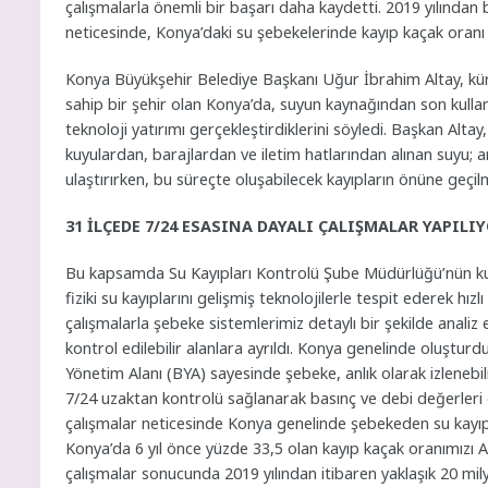
çalışmalarla önemli bir başarı daha kaydetti. 2019 yılından 
neticesinde, Konya’daki su şebekelerinde kayıp kaçak oranı
Konya Büyükşehir Belediye Başkanı Uğur İbrahim Altay, küres
sahip bir şehir olan Konya’da, suyun kaynağından son kullanıc
teknoloji yatırımı gerçekleştirdiklerini söyledi. Başkan Al
kuyulardan, barajlardan ve iletim hatlarından alınan suyu; a
ulaştırırken, bu süreçte oluşabilecek kayıpların önüne geçilm
31 İLÇEDE 7/24 ESASINA DAYALI ÇALIŞMALAR YAPILI
Bu kapsamda Su Kayıpları Kontrolü Şube Müdürlüğü’nün kur
fiziki su kayıplarını gelişmiş teknolojilerle tespit ederek hı
çalışmalarla şebeke sistemlerimiz detaylı bir şekilde analiz
kontrol edilebilir alanlara ayrıldı. Konya genelinde oluşt
Yönetim Alanı (BYA) sayesinde şebeke, anlık olarak izlenebil
7/24 uzaktan kontrolü sağlanarak basınç ve debi değerleri op
çalışmalar neticesinde Konya genelinde şebekeden su kayıpl
Konya’da 6 yıl önce yüzde 33,5 olan kayıp kaçak oranımızı 
çalışmalar sonucunda 2019 yılından itibaren yaklaşık 20 m