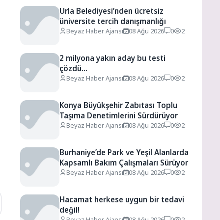
Urla Belediyesi’nden ücretsiz
üniversite tercih danışmanlığı
Beyaz Haber Ajansı
08 Ağu 2026
0
2
2 milyona yakın aday bu testi
çözdü…
Beyaz Haber Ajansı
08 Ağu 2026
0
2
Konya Büyükşehir Zabıtası Toplu
Taşıma Denetimlerini Sürdürüyor
Beyaz Haber Ajansı
08 Ağu 2026
0
2
Burhaniye’de Park ve Yeşil Alanlarda
Kapsamlı Bakım Çalışmaları Sürüyor
Beyaz Haber Ajansı
08 Ağu 2026
0
2
Hacamat herkese uygun bir tedavi
değil!
Beyaz Haber Ajansı
08 Ağu 2026
0
2