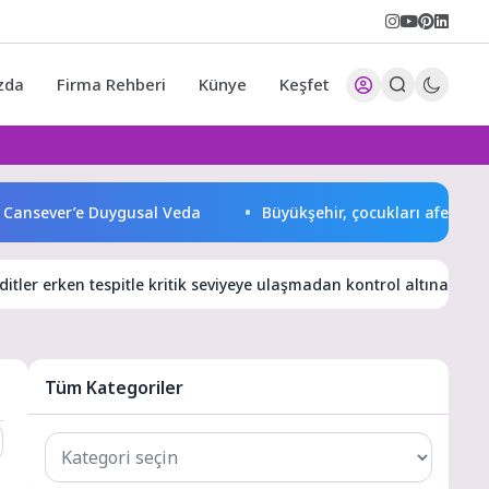
zda
Firma Rehberi
Künye
Keşfet
sever’e Duygusal Veda
Büyükşehir, çocukları afetlere karşı
itler erken tespitle kritik seviyeye ulaşmadan kontrol altına alını
Tüm Kategoriler
Tüm
Kategoriler