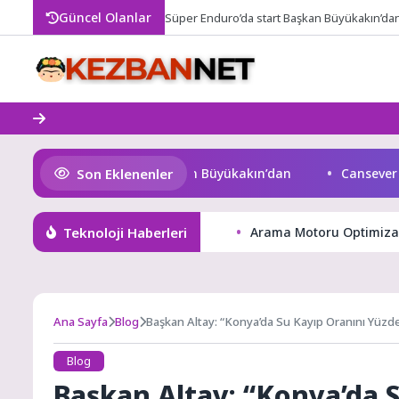
Skip
Güncel Olanlar
Süper Enduro’da start Başkan Büyükakın’da
to
content
Son Eklenenler
üper Enduro’da start Başkan Büyükakın’dan
Cansever ‘Güv
Teknoloji Haberleri
Arama Motoru Optimizasy
Ana Sayfa
Blog
Başkan Altay: “Konya’da Su Kayıp Oranını Yüzd
Blog
Başkan Altay: “Konya’da S