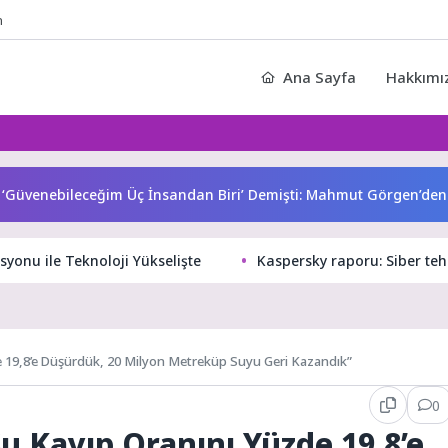
n
Ana Sayfa
Hakkımı
enebileceğim Üç İnsandan Biri’ Demişti: Mahmut Görgen’den Can
onu ile Teknoloji Yükselişte
Kaspersky raporu: Siber tehd
e 19,8’e Düşürdük, 20 Milyon Metreküp Suyu Geri Kazandık”
0
u Kayıp Oranını Yüzde 19,8’e