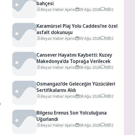
bahçesi
Beyaz Haber Ajansı
09 Ağu 2026
0
2
Karamürsel Plaj Yolu Caddesi’ne özel
asfalt dokunuşu
Beyaz Haber Ajansı
09 Ağu 2026
0
2
Cansever Hayatını Kaybetti: Kuzey
Makedonya’da Toprağa Verilecek
Beyaz Haber Ajansı
08 Ağu 2026
0
2
Osmangazi’de Geleceğin Yüzücüleri
Sertifikalarını Aldı
Beyaz Haber Ajansı
08 Ağu 2026
0
2
n
Bilgesu Erenus Son Yolculuğuna
Uğurlandı
Beyaz Haber Ajansı
08 Ağu 2026
0
2