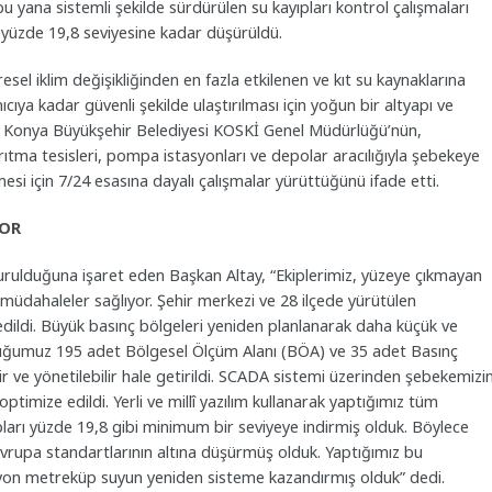
bu yana sistemli şekilde sürdürülen su kayıpları kontrol çalışmaları
 yüzde 19,8 seviyesine kadar düşürüldü.
el iklim değişikliğinden en fazla etkilenen ve kıt su kaynaklarına
ıya kadar güvenli şekilde ulaştırılması için yoğun bir altyapı ve
tay, Konya Büyükşehir Belediyesi KOSKİ Genel Müdürlüğü’nün,
rıtma tesisleri, pompa istasyonları ve depolar aracılığıyla şebekeye
esi için 7/24 esasına dayalı çalışmalar yürüttüğünü ifade etti.
YOR
ulduğuna işaret eden Başkan Altay, “Ekiplerimiz, yüzeye çıkmayan
zlı müdahaleler sağlıyor. Şehir merkezi ve 28 ilçede yürütülen
 edildi. Büyük basınç bölgeleri yeniden planlanarak daha küçük ve
urduğumuz 195 adet Bölgesel Ölçüm Alanı (BÖA) ve 35 adet Basınç
ir ve yönetilebilir hale getirildi. SCADA sistemi üzerinden şebekemizi
timize edildi. Yerli ve millî yazılım kullanarak yaptığımız tüm
arı yüzde 19,8 gibi minimum bir seviyeye indirmiş olduk. Böylece
Avrupa standartlarının altına düşürmüş olduk. Yaptığımız bu
ilyon metreküp suyun yeniden sisteme kazandırmış olduk” dedi.