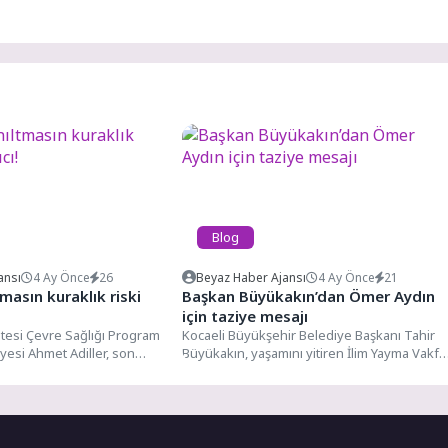
Blog
ansı
4 Ay Önce
26
Beyaz Haber Ajansı
4 Ay Önce
21
tmasın kuraklık riski
Başkan Büyükakın’dan Ömer Aydın
için taziye mesajı
tesi Çevre Sağlığı Program
Kocaeli Büyükşehir Belediye Başkanı Tahir
Üyesi Ahmet Adiller, son
Büyükakın, yaşamını yitiren İlim Yayma Vakfı
an...
Eğitim Danışmanı ve Vefa...