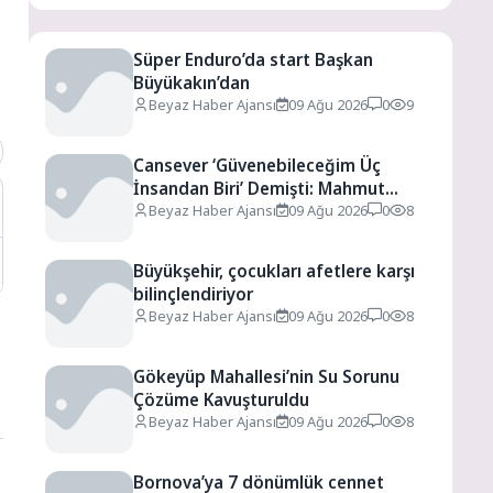
Süper Enduro’da start Başkan
Büyükakın’dan
Beyaz Haber Ajansı
09 Ağu 2026
0
9
Cansever ‘Güvenebileceğim Üç
İnsandan Biri’ Demişti: Mahmut
Görgen’den Cansever’e Duygusal
Beyaz Haber Ajansı
09 Ağu 2026
0
8
Veda
Büyükşehir, çocukları afetlere karşı
bilinçlendiriyor
Beyaz Haber Ajansı
09 Ağu 2026
0
8
Gökeyüp Mahallesi’nin Su Sorunu
Çözüme Kavuşturuldu
Beyaz Haber Ajansı
09 Ağu 2026
0
8
Bornova’ya 7 dönümlük cennet