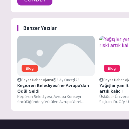
Benzer Yazılar
Blog
Blog
Beyaz Haber Ajansı
3 Ay Önce
23
Beyaz Haber Aj
Keçiören Belediyesi’ne Avrupa’dan
Yağışlar yanıl
Ödül Geldi
artık kalıcı!
Keçiören Belediyesi, Avrupa Konseyi
Üsküdar Üniversi
öncülüğünde yürütülen Avrupa Yerel
Başkanı Dr. Öğr. 
Demokrasi Haftası (ELDW) Programı
günlerde etkili ol
kapsamında “Partner Sertifikası”...