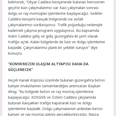
belirterek, “Okyar Caddesi kesişiminde bulunan hemzemin
geçitte kazı çalışmalarımız var. Kazı çalışmaları sonrası
dolgu ve ray montajları işlemlerine başlayacağız. Sedirler
Caddesi kesişimi kavşak bölgesinde ise asfalt
çalışmalarımızı sürdürüyoruz. Trafik yoğunluğu nedeniyle
kademeli çalışma programı uyguluyoruz. Bu kapsamda
Aslım Caddesi geliş ve gidiş güzergahını iki şerit olarak
trafiğe açtık. Kalan bölgelerde de kazı ve dolgu işlemlerine
başladık. Çalışmalarımız planlı bir şekilde sürüyor” diye
konuştu.
“KONYA’MIZIN ULAŞIM ALTYAPISI DAHA DA
GÜÇLENECEK”
Keçeli Kanalı Köprüsü üzerinde bulunan güzergahta beton
bariyer imalatlarının tamamlandığını anımsatan Başkan
Altay, “Bu bölgede beton ve ray montaj işlemlerine
başlayacağız. KOSGEB ve Özlem Caddesi çıkışlarında
bulunan kavşakları trafiğe kapatarak kazı ve dolgu
işlemlerine başladık. Dolgu çalışmalarının ardından beton
bariyer ve ray montaj işlerini gerçekleştireceğiz. Ravza