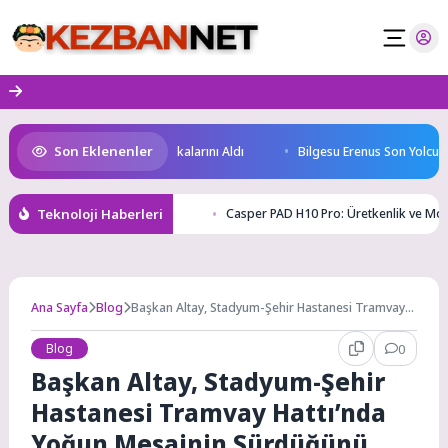
Skip
to
content
Son Eklenenler
leceğin Yüzücüleri Sertifikalarını Aldı
Bilgesu Erenus Son Yolculuğu
Teknoloji Haberleri
Casper PAD H10 Pro: Üretkenlik ve Mobi
Ana Sayfa
Blog
Başkan Altay, Stadyum-Şehir Hastanesi Tramvay
Hattı’nda Yoğun Mesainin Sürdüğünü Açıkladı
Blog
0
Başkan Altay, Stadyum-Şehir
Hastanesi Tramvay Hattı’nda
Yoğun Mesainin Sürdüğünü