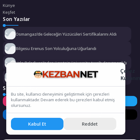
Künye
Keşfet
Son Yazılar
Osmangazi’de Geleceğin Yüzücüleri Sertifikalarını Aldı
Bilgesu Erenus Son Yolculuğuna Uğurlandı
Urla Belediyesi’nden ücretsiz üniversite tercih danışmanlığı
Çerez
Kullanı
2 milyona yakın aday bu testi çözdü…
Sosyal Medya
Bu site, kullanıcı deneyimini geliştirmek için çerezleri
kullanmaktadır. Devam ederek bu çerezleri kabul etmiş
Instagram
Facebook
Twitter
olursunuz.
LinkedIn
YouTube
TikTok
Kabul Et
Reddet