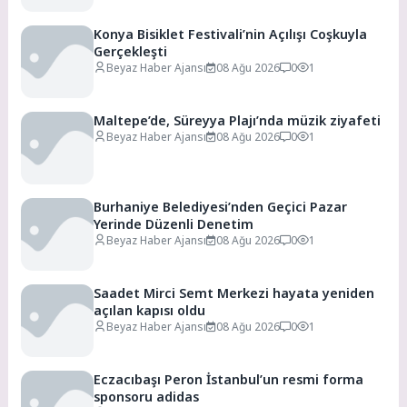
Konya Bisiklet Festivali’nin Açılışı Coşkuyla
Gerçekleşti
Beyaz Haber Ajansı
08 Ağu 2026
0
1
Maltepe’de, Süreyya Plajı’nda müzik ziyafeti
Beyaz Haber Ajansı
08 Ağu 2026
0
1
Burhaniye Belediyesi’nden Geçici Pazar
Yerinde Düzenli Denetim
Beyaz Haber Ajansı
08 Ağu 2026
0
1
Saadet Mirci Semt Merkezi hayata yeniden
açılan kapısı oldu
Beyaz Haber Ajansı
08 Ağu 2026
0
1
Eczacıbaşı Peron İstanbul’un resmi forma
sponsoru adidas