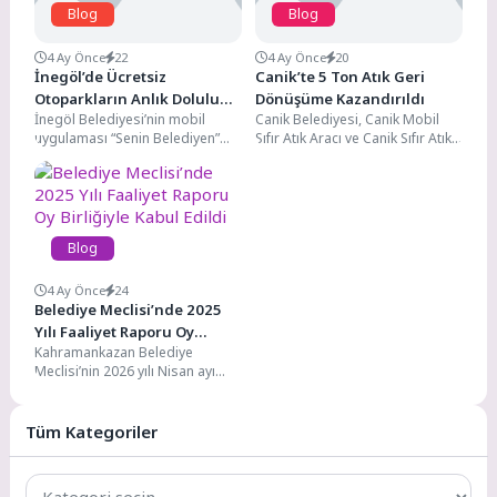
Blog
Blog
4 Ay Önce
22
4 Ay Önce
20
İnegöl’de Ücretsiz
Canik’te 5 Ton Atık Geri
Otoparkların Anlık Doluluk
Dönüşüme Kazandırıldı
İnegöl Belediyesi’nin mobil
Canik Belediyesi, Canik Mobil
Oranı Artık Cebinizde
uygulaması “Senin Belediyen”
Sıfır Atık Aracı ve Canik Sıfır Atık
yenilenen yüzüyle hizmete girdi.
Marketi'yle topladığı 5 ton...
Artık ücretsiz otoparkların anlık
doluluk...
Blog
4 Ay Önce
24
Belediye Meclisi’nde 2025
Yılı Faaliyet Raporu Oy
Kahramankazan Belediye
Birliğiyle Kabul Edildi
Meclisi’nin 2026 yılı Nisan ayı
olağan toplantısında,
belediyenin 2025 yılına ait
Faaliyet Raporu...
Tüm Kategoriler
Tüm