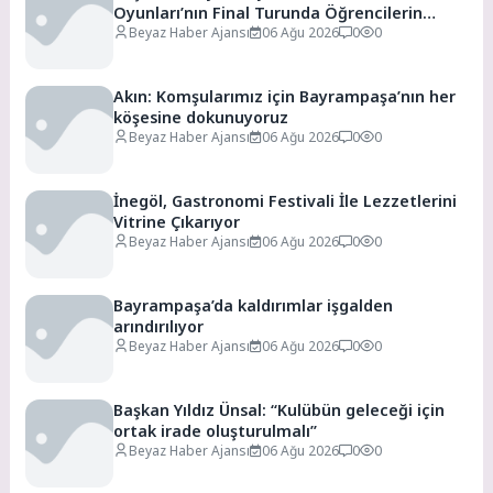
Oyunları’nın Final Turunda Öğrencilerin
Heyecanını Paylaştı
Beyaz Haber Ajansı
06 Ağu 2026
0
0
Akın: Komşularımız için Bayrampaşa’nın her
köşesine dokunuyoruz
Beyaz Haber Ajansı
06 Ağu 2026
0
0
İnegöl, Gastronomi Festivali İle Lezzetlerini
Vitrine Çıkarıyor
Beyaz Haber Ajansı
06 Ağu 2026
0
0
Bayrampaşa’da kaldırımlar işgalden
arındırılıyor
Beyaz Haber Ajansı
06 Ağu 2026
0
0
Başkan Yıldız Ünsal: “Kulübün geleceği için
ortak irade oluşturulmalı”
Beyaz Haber Ajansı
06 Ağu 2026
0
0