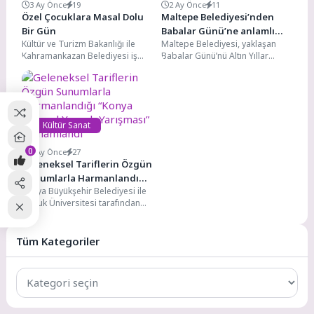
3 Ay Önce
19
2 Ay Önce
11
Özel Çocuklara Masal Dolu
Maltepe Belediyesi’nden
Bir Gün
Babalar Günü’ne anlamlı
Kültür ve Turizm Bakanlığı ile
Maltepe Belediyesi, yaklaşan
kutlama
Kahramankazan Belediyesi iş
Babalar Günü’nü Altın Yıllar
birliğinde, özel gereksinime
Yaşam Merkezi’nde düzenlediği
ihtiyaç duyan çocuklara yönelik...
özel programla kutladı. Etkinlikte
konuşan...
Kültür Sanat
0
4 Ay Önce
27
Geleneksel Tariflerin Özgün
Sunumlarla Harmanlandığı
Konya Büyükşehir Belediyesi ile
“Konya Yöresel Yemek
Selçuk Üniversitesi tarafından
Yarışması” Tamamlandı
“Konya’nın Sofrasında Yarış Var”
mottosuyla düzenlenen ve 4...
Tüm Kategoriler
Tüm
Kategoriler