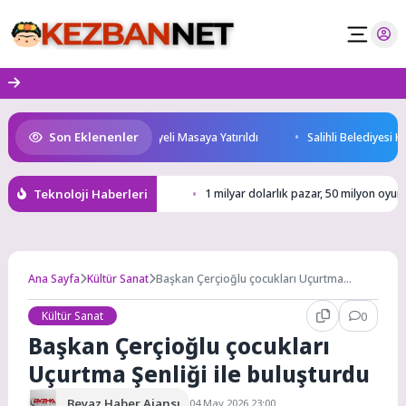
Skip
to
content
Son Eklenenler
Geleceği ve Yatırım Potansiyeli Masaya Yatırıldı
Salihli Belediyesi Kel
Teknoloji Haberleri
1 milyar dolarlık pazar, 50 milyon oyu
Ana Sayfa
Kültür Sanat
Başkan Çerçioğlu çocukları Uçurtma
Şenliği ile buluşturdu
Kültür Sanat
0
Başkan Çerçioğlu çocukları
Uçurtma Şenliği ile buluşturdu
Beyaz Haber Ajansı
04 May 2026 23:00