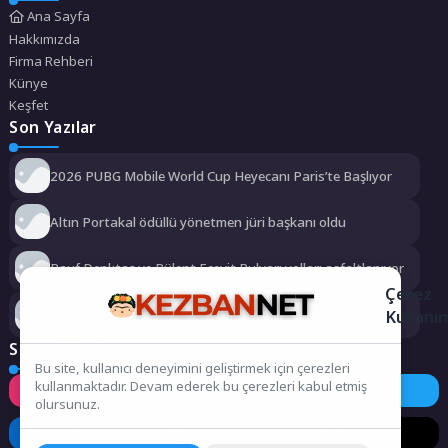
Ana Sayfa
Hakkımızda
Firma Rehberi
Künye
Keşfet
Son Yazılar
2026 PUBG Mobile World Cup Heyecanı Paris’te Başlıyor
Altın Portakal ödüllü yönetmen jüri başkanı oldu
Rauf Denktaş ve Bülent Ecevit Bulvarı yolları asfaltlanıyor
Çerez
Kullanı
Kemer Belediyesi Ağustos ayı meclis toplantısı yapıldı
Sosyal Medya
Bu site, kullanıcı deneyimini geliştirmek için çerezleri
kullanmaktadır. Devam ederek bu çerezleri kabul etmiş
Instagram
Facebook
Twitter
olursunuz.
LinkedIn
YouTube
TikTok