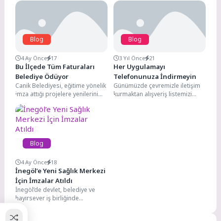
Blog
Blog
4 Ay Önce
17
3 Yıl Önce
21
Bu İlçede Tüm Faturaları
Her Uygulamayı
Belediye Ödüyor
Telefonunuza İndirmeyin
Canik Belediyesi, eğitime yönelik
Günümüzde çevremizle iletişim
imza attığı projelere yenilerini
kurmaktan alışveriş listemizi
ekliyor, öğrenci ve aile bütçesine
hazırlamaya kadar hemen
katkı sunan...
hemen her şey için uygulamaları
kullanıyoruz....
Blog
4 Ay Önce
18
İnegöl’e Yeni Sağlık Merkezi
İçin İmzalar Atıldı
İnegöl’de devlet, belediye ve
hayırsever iş birliğinde
sürdürülen sağlık yatırımlarına
bir yenisi daha ekleniyor.