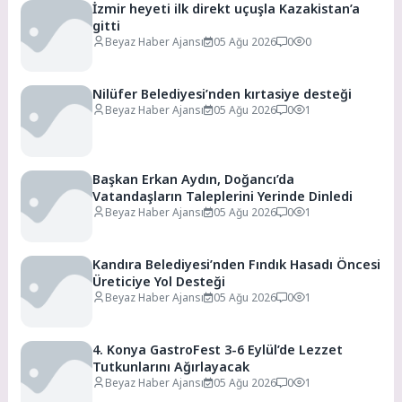
İzmir heyeti ilk direkt uçuşla Kazakistan’a
gitti
Beyaz Haber Ajansı
05 Ağu 2026
0
0
Nilüfer Belediyesi’nden kırtasiye desteği
Beyaz Haber Ajansı
05 Ağu 2026
0
1
Başkan Erkan Aydın, Doğancı’da
Vatandaşların Taleplerini Yerinde Dinledi
Beyaz Haber Ajansı
05 Ağu 2026
0
1
Kandıra Belediyesi’nden Fındık Hasadı Öncesi
Üreticiye Yol Desteği
Beyaz Haber Ajansı
05 Ağu 2026
0
1
4. Konya GastroFest 3-6 Eylül’de Lezzet
Tutkunlarını Ağırlayacak
Beyaz Haber Ajansı
05 Ağu 2026
0
1