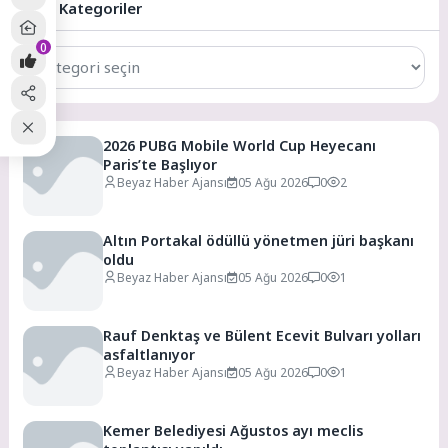
İnegöl...
Tüm Kategoriler
0
Tüm
Kategoriler
2026 PUBG Mobile World Cup Heyecanı
Paris’te Başlıyor
Beyaz Haber Ajansı
05 Ağu 2026
0
2
Altın Portakal ödüllü yönetmen jüri başkanı
oldu
Beyaz Haber Ajansı
05 Ağu 2026
0
1
Rauf Denktaş ve Bülent Ecevit Bulvarı yolları
asfaltlanıyor
Beyaz Haber Ajansı
05 Ağu 2026
0
1
Kemer Belediyesi Ağustos ayı meclis