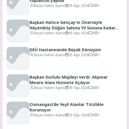
toplantısı yapıldı
Beyaz Haber Ajansı
05 Ağu 2026
0
1
Başkan Hatice Gençay’ın Önerisiyle
Akyeniköy Düğün Salonu Yıl Sonuna Kadar
Ücretsiz
Beyaz Haber Ajansı
05 Ağu 2026
0
1
DEÜ Hastanesinde Büyük Dönüşüm
Beyaz Haber Ajansı
05 Ağu 2026
0
1
Başkan Dutlulu Müjdeyi Verdi: Akpınar
Mesire Alanı Hizmete Açılıyor
Beyaz Haber Ajansı
05 Ağu 2026
0
1
Osmangazi’de Yeşil Alanlar Titizlikle
Korunuyor
Beyaz Haber Ajansı
05 Ağu 2026
0
1