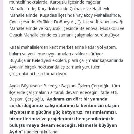
muhtelif noktalarda, Karpuzlu ilçesinde Yağcılar
Mahallesi’nde, Koçarlı ilçesinde Çulhalar ve Halilbeyli
Mahallelerinde, Kuşadası ilçesinde Yaylaköy Mahallesi’nde,
Çine ilçesinde Yörükler, Doğanyurt, Çatak ve İbrahimkavağı
Mahallelerinde ve Kuyucak ilçesinde Belenova, Musakolu ve
Ovacık Mahallelerinde eş zamanlı çalışmalar sürdürülüyor.
Kırsal mahallelerden kent merkezlerine kadar yol yapım,
bakım ve yenileme uygulamaları aralıksız sürüyor.
Büyükşehir Belediyesi ekipleri, planlı çalışmalar kapsamında
Aydın’ın birçok noktasında eş zamanlı yürütülen
çalışmalarını hızla tamamlıyor.
Aydın Büyükşehir Belediye Başkanı Özlem Çerçioğlu, tüm
ilçelerde çalışmaların artarak devam edeceğini ifade etti.
Başkan Çerçioğlu,
“Aydınımızın dört bir yanında
sürdürdüğümüz çalışmalarımızla kentimizin ulaşım
altyapısının gücüne güç katıyoruz. Yatırımlarımızı,
hizmetlerimizi ve projelerimizi hemşehrilerimizle
buluşturmaya devam edeceğiz. Hizmetle büyüyen
Aydın”
ifadelerini kullandı.