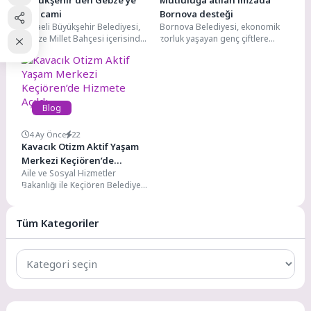
Büyükşehir’den Gebze’ye
Mutluluğa atılan imzada
dev cami
Bornova desteği
Kocaeli Büyükşehir Belediyesi,
Bornova Belediyesi, ekonomik
Gebze Millet Bahçesi içerisinde
zorluk yaşayan genç çiftlere
inşa edilmesi planlanan cami
bağış gelinlikleri ücretsiz vererek
projesi için ihaleye çıkıyor....
en mutlu günlerinde destek...
Blog
4 Ay Önce
22
Kavacık Otizm Aktif Yaşam
Merkezi Keçiören’de
Aile ve Sosyal Hizmetler
Hizmete Açıldı
Bakanlığı ile Keçiören Belediyesi
iş birliğinde hayata
geçirilen Kavacık Otizm Aktif
Yaşam...
Tüm Kategoriler
Tüm
Kategoriler