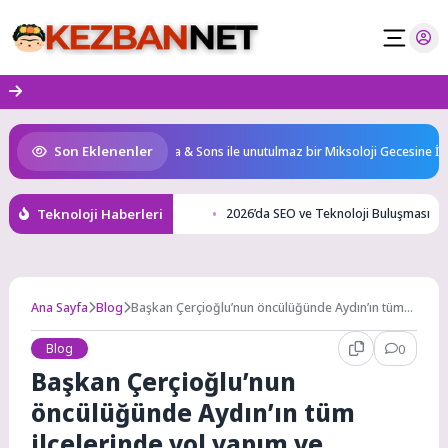
Skip
to
content
Son Eklenenler
 & Resorts, Ödüllü bar Panda & Sons ile unutulmaz bir Miksoloji Gecesine İmza 
Teknoloji Haberleri
2026’da SEO ve Teknoloji Buluşması
Ana Sayfa
Blog
Başkan Çerçioğlu’nun öncülüğünde Aydın’ın tüm
ilçelerinde yol yapım ve yenileme çalışmaları
sürüyor
Blog
0
Başkan Çerçioğlu’nun
öncülüğünde Aydın’ın tüm
ilçelerinde yol yapım ve