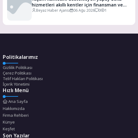
hizmetleri akıllı kentler için finansman ve
altyapı kadar önemli
Beyaz Haber Ajansı
06 Ağu 2026
0
1
Politikalarımız
Gizlilik Politikası
Çerez Politikası
Telif Hakları Politikası
İçerik Yönetimi
Hızlı Menü
Ana Sayfa
Hakkımızda
Firma Rehberi
Künye
Keşfet
Son Yazılar