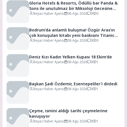
Gloria Hotels & Resorts, Ödüllü bar Panda &
Sons ile unutulmaz bir Miksoloji Gecesine
İmza Attı
Beyaz Haber Ajansı
06 Ağu 2026
0
0
Bodrum’da anlamlı buluşma! Özgür Aras’ın
çok konuşulan kitabı yeni baskısını Titanic
Luxury Collection Bodrum’da kutladı
Beyaz Haber Ajansı
06 Ağu 2026
0
0
Deniz Kızı Kadın Yelken Kupası 18 Ekim’de
Beyaz Haber Ajansı
06 Ağu 2026
0
1
Başkan Şadi Özdemir, Esentepeliler’i dinledi
Beyaz Haber Ajansı
06 Ağu 2026
0
1
Çeşme, ismini aldığı tarihi çeşmelerine
kavuşuyor
Beyaz Haber Ajansı
06 Ağu 2026
0
1