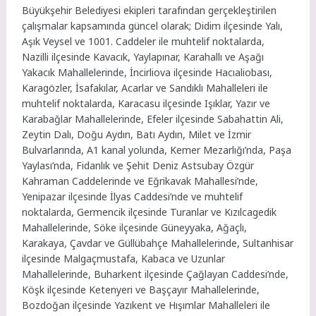
Büyükşehir Belediyesi ekipleri tarafından gerçekleştirilen
çalışmalar kapsamında güncel olarak; Didim ilçesinde Yalı,
Aşık Veysel ve 1001. Caddeler ile muhtelif noktalarda,
Nazilli ilçesinde Kavacık, Yaylapınar, Karahallı ve Aşağı
Yakacık Mahallelerinde, İncirliova ilçesinde Hacıaliobası,
Karagözler, İsafakılar, Acarlar ve Sandıklı Mahalleleri ile
muhtelif noktalarda, Karacasu ilçesinde Işıklar, Yazır ve
Karabağlar Mahallelerinde, Efeler ilçesinde Sabahattin Ali,
Zeytin Dalı, Doğu Aydın, Batı Aydın, Milet ve İzmir
Bulvarlarında, A1 kanal yolunda, Kemer Mezarlığı’nda, Paşa
Yaylası’nda, Fidanlık ve Şehit Deniz Astsubay Özgür
Kahraman Caddelerinde ve Eğrikavak Mahallesi’nde,
Yenipazar ilçesinde İlyas Caddesi’nde ve muhtelif
noktalarda, Germencik ilçesinde Turanlar ve Kızılcagedik
Mahallelerinde, Söke ilçesinde Güneyyaka, Ağaçlı,
Karakaya, Çavdar ve Güllübahçe Mahallelerinde, Sultanhisar
ilçesinde Malgaçmustafa, Kabaca ve Uzunlar
Mahallelerinde, Buharkent ilçesinde Çağlayan Caddesi’nde,
Köşk ilçesinde Ketenyeri ve Başçayır Mahallelerinde,
Bozdoğan ilçesinde Yazıkent ve Hışımlar Mahalleleri ile