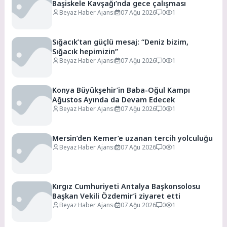
Başiskele Kavşağı’nda gece çalışması
Beyaz Haber Ajansı
07 Ağu 2026
0
1
Sığacık’tan güçlü mesaj: “Deniz bizim,
Sığacık hepimizin”
Beyaz Haber Ajansı
07 Ağu 2026
0
1
Konya Büyükşehir’in Baba-Oğul Kampı
Ağustos Ayında da Devam Edecek
Beyaz Haber Ajansı
07 Ağu 2026
0
1
Mersin’den Kemer’e uzanan tercih yolculuğu
Beyaz Haber Ajansı
07 Ağu 2026
0
1
Kırgız Cumhuriyeti Antalya Başkonsolosu
Başkan Vekili Özdemir’i ziyaret etti
Beyaz Haber Ajansı
07 Ağu 2026
0
1