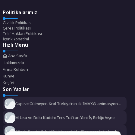
Politikalarımız
Gizlilik Politikası
Çerez Politikası
Telif Hakları Politikası
İçerik Yönetimi
Hızlı Menü
Ana Sayfa
Hakkımızda
Firma Rehberi
Künye
Keşfet
Son Yazılar
Gupi ve Gülmeyen Kral Türkiye’nin ilk IMAX® animasyon
filmi oluyor
M Lisa ve Dolu Kadehi Ters Tut’tan Yeni İş Birliği: Vişne
Gözde Demirbilek, NR1 Magazin’de: ‘Son assolist olarak var