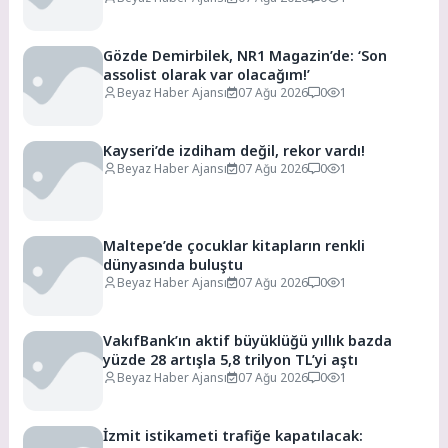
Gözde Demirbilek, NR1 Magazin’de: ‘Son
assolist olarak var olacağım!’
Beyaz Haber Ajansı
07 Ağu 2026
0
1
Kayseri’de izdiham değil, rekor vardı!
Beyaz Haber Ajansı
07 Ağu 2026
0
1
Maltepe’de çocuklar kitapların renkli
dünyasında buluştu
Beyaz Haber Ajansı
07 Ağu 2026
0
1
VakıfBank’ın aktif büyüklüğü yıllık bazda
yüzde 28 artışla 5,8 trilyon TL’yi aştı
Beyaz Haber Ajansı
07 Ağu 2026
0
1
İzmit istikameti trafiğe kapatılacak: