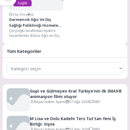
Sağlık
3 Ay Önce
26
Germencik Ağız Ve Diş
Sağlığı Polikliniği Hizmete
Çerçioğlu tarafından Aydın’a
Başladı
kazandırılan 4’üncü Ağız ve Diş
Sağlığı Polikliniği, Germencik’te
hizmet vermeye başladı.
Nazilli,...
Tüm Kategoriler
Tüm
Kategoriler
Gupi ve Gülmeyen Kral Türkiye’nin ilk IMAX®
animasyon filmi oluyor
Beyaz Haber Ajansı
07 Ağu 2026
0
1
M Lisa ve Dolu Kadehi Ters Tut’tan Yeni İş
Birliği: Vişne
Beyaz Haber Ajansı
07 Ağu 2026
0
1