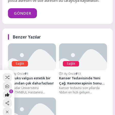
posta adresim ve site adresim bu tarayıcıya kaydedilsin.
GÖNDER
Benzer Yazılar
Sağlık
Sağlık
1 Ay Önce
9
1 Ay Önce
13
Halluks valgus estetik bir
Kanser Tedavisinde Yeni
sorundan çok daha fazlası!
Çağ: Kemoterapinin Sonu
Üsküdar Üniversitesi
Kanser tedavisi son yıllarda
mu Geliyor?
0
NPİSTANBUL Hastanesi
tıbbın en hızlı gelişen
Ortopedi ve Travmatoloji
alanlarından biri. Uzun yıllar
Uzmanı Prof. Dr. Murat
boyunca kanser tedavisinin...
Demiroğlu, halluks valgusun
nedenleri...