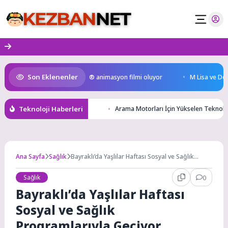
Skip
to
content
Son Eklenenler
en Kral Türkiye’nin ilk IMAX® animasyon filmi oluyor
M Lisa ve Dolu Ka
Teknoloji Haberleri
Arama Motorları İçin Yükselen Teknoloj
Ana Sayfa
Sağlık
Bayraklı’da Yaşlılar Haftası Sosyal ve Sağlık
Programlarıyla Geçiyor
Sağlık
0
Bayraklı’da Yaşlılar Haftası
Sosyal ve Sağlık
Programlarıyla Geçiyor