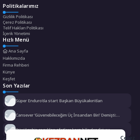
Politikalarımız
Gizlilik Politikası
Çerez Politikası
Telif Hakları Politikası
İçerik Yönetimi
Hızlı Menü
Ana Sayfa
Hakkımızda
Firma Rehberi
Künye
Keşfet
Son Yazılar
Süper Enduro’da start Başkan Büyükakın’dan
Cansever ‘Güvenebileceğim Üç İnsandan Biri’ Demişti:
Mahmut Görgen’den Cansever’e Duygusal Veda
Büyükşehir, çocukları afetlere karşı bilinçlendiriyor
Çerez