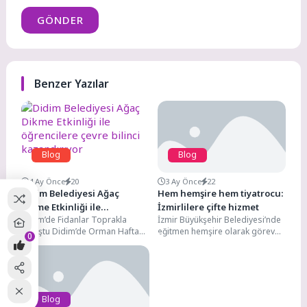
GÖNDER
Benzer Yazılar
Blog
Blog
4 Ay Önce
20
3 Ay Önce
22
Didim Belediyesi Ağaç
Hem hemşire hem tiyatrocu:
Dikme Etkinliği ile
İzmirlilere çifte hizmet
Didim’de Fidanlar Toprakla
İzmir Büyükşehir Belediyesi’nde
öğrencilere çevre bilinci
Buluştu Didim’de Orman Haftası
eğitmen hemşire olarak görev
kazandırıyor
0
kapsamında anlamlı bir etkinlik
yapan Manolya Ercan, hem
gerçekleştirildi. Didim
mesleki bilgisini yurttaşlara
Belediyesi’ne ait Efeler...
aktarıyor...
Blog