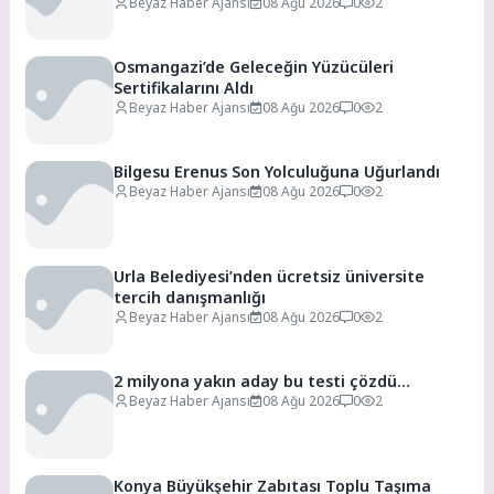
Beyaz Haber Ajansı
08 Ağu 2026
0
2
Osmangazi’de Geleceğin Yüzücüleri
Sertifikalarını Aldı
Beyaz Haber Ajansı
08 Ağu 2026
0
2
Bilgesu Erenus Son Yolculuğuna Uğurlandı
Beyaz Haber Ajansı
08 Ağu 2026
0
2
Urla Belediyesi’nden ücretsiz üniversite
tercih danışmanlığı
Beyaz Haber Ajansı
08 Ağu 2026
0
2
2 milyona yakın aday bu testi çözdü…
Beyaz Haber Ajansı
08 Ağu 2026
0
2
Konya Büyükşehir Zabıtası Toplu Taşıma