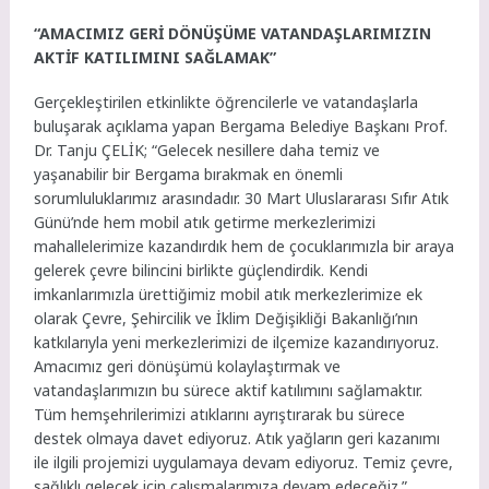
“AMACIMIZ GERİ DÖNÜŞÜME VATANDAŞLARIMIZIN
AKTİF KATILIMINI SAĞLAMAK”
Gerçekleştirilen etkinlikte öğrencilerle ve vatandaşlarla
buluşarak açıklama yapan Bergama Belediye Başkanı Prof.
Dr. Tanju ÇELİK; “Gelecek nesillere daha temiz ve
yaşanabilir bir Bergama bırakmak en önemli
sorumluluklarımız arasındadır. 30 Mart Uluslararası Sıfır Atık
Günü’nde hem mobil atık getirme merkezlerimizi
mahallelerimize kazandırdık hem de çocuklarımızla bir araya
gelerek çevre bilincini birlikte güçlendirdik. Kendi
imkanlarımızla ürettiğimiz mobil atık merkezlerimize ek
olarak Çevre, Şehircilik ve İklim Değişikliği Bakanlığı’nın
katkılarıyla yeni merkezlerimizi de ilçemize kazandırıyoruz.
Amacımız geri dönüşümü kolaylaştırmak ve
vatandaşlarımızın bu sürece aktif katılımını sağlamaktır.
Tüm hemşehrilerimizi atıklarını ayrıştırarak bu sürece
destek olmaya davet ediyoruz. Atık yağların geri kazanımı
ile ilgili projemizi uygulamaya devam ediyoruz. Temiz çevre,
sağlıklı gelecek için çalışmalarımıza devam edeceğiz.”