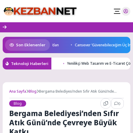
Skip
to
content
Son Eklenenler
’da start Başkan Büyükakın’dan
Cansever ‘Güvenebileceğim Üç İnsand
Teknoloji Haberleri
Yenilikçi Web Tasarım ve E-Ticaret Çöz
Ana Sayfa
Blog
Bergama Belediyesi’nden Sıfır Atık Günü’nde
Çevreye Büyük Katkı
Blog
0
Bergama Belediyesi’nden Sıfır
Atık Günü’nde Çevreye Büyük
Katkı