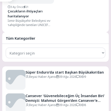
3 Ay Önce
21
Çocukların ihtiyaçları
haritalanıyor
İzmir Büyükşehir Belediyesi ev
sahipliğinde tanıtılan UNICEF
Çocuk Haritası girişimiyle
çocukların eğitimden sağlığa,
güvenli yaşam...
Tüm Kategoriler
Tüm
Kategoriler
Süper Enduro’da start Başkan Büyükakın’dan
Beyaz Haber Ajansı
09 Ağu 2026
0
9
Cansever ‘Güvenebileceğim Üç İnsandan Biri’
Demişti: Mahmut Görgen’den Cansever’e
Duygusal Veda
Beyaz Haber Ajansı
09 Ağu 2026
0
8