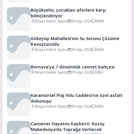
Büyükşehir, çocukları afetlere karşı
bilinçlendiriyor
Beyaz Haber Ajansı
09 Ağu 2026
0
8
Gökeyüp Mahallesi’nin Su Sorunu Çözüme
Kavuşturuldu
Beyaz Haber Ajansı
09 Ağu 2026
0
8
Bornova’ya 7 dönümlük cennet bahçesi
Beyaz Haber Ajansı
09 Ağu 2026
0
2
Karamürsel Plaj Yolu Caddesi’ne özel asfalt
dokunuşu
Beyaz Haber Ajansı
09 Ağu 2026
0
2
Cansever Hayatını Kaybetti: Kuzey
Makedonya’da Toprağa Verilecek