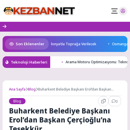
Skip
to
content
Son Eklenenler
yatını Kaybetti: Kuzey Makedonya’da Toprağa Verilecek
Osmangazi’de 
Teknoloji Haberleri
Arama Motoru Optimizasyonu: Teknoloj
Ana Sayfa
Blog
Buharkent Belediye Başkanı Erol’dan Başkan
Çerçioğlu’na Teşekkür
Blog
0
Buharkent Belediye Başkanı
Erol’dan Başkan Çerçioğlu’na
Teşekkür