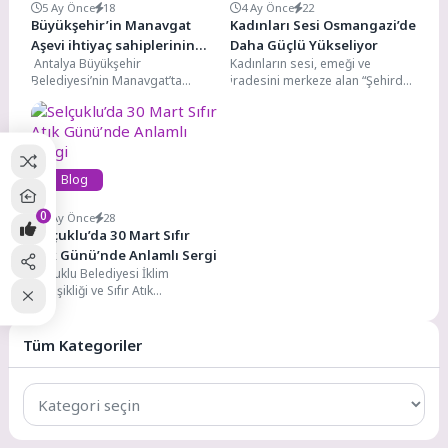
5 Ay Önce
18
4 Ay Önce
22
Büyükşehir’in Manavgat
Kadınları Sesi Osmangazi’de
Aşevi ihtiyaç sahiplerinin
Daha Güçlü Yükseliyor
Antalya Büyükşehir
Kadınların sesi, emeği ve
yanında
Belediyesi’nin Manavgat’ta
iradesini merkeze alan “Şehirde
hizmet veren aşevi, ihtiyaç sahibi
Eşit Adımlar: Bursa Kadın
vatandaşları her gün üç çeşit
Çalıştayı”, Osmangazi
sıcak...
Belediyesi’nin...
Blog
0
4 Ay Önce
28
Selçuklu’da 30 Mart Sıfır
Atık Günü’nde Anlamlı Sergi
Selçuklu Belediyesi İklim
Değişikliği ve Sıfır Atık
Müdürlüğü ile Selçuk
Üniversitesi Mimarlık ve
Tasarım Fakültesi...
Tüm Kategoriler
Tüm
Kategoriler