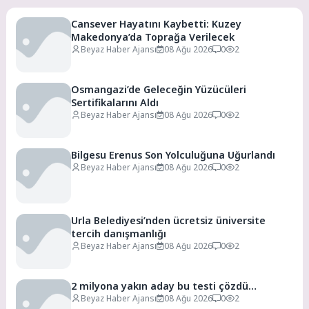
Cansever Hayatını Kaybetti: Kuzey
Makedonya’da Toprağa Verilecek
Beyaz Haber Ajansı
08 Ağu 2026
0
2
Osmangazi’de Geleceğin Yüzücüleri
Sertifikalarını Aldı
Beyaz Haber Ajansı
08 Ağu 2026
0
2
Bilgesu Erenus Son Yolculuğuna Uğurlandı
Beyaz Haber Ajansı
08 Ağu 2026
0
2
Urla Belediyesi’nden ücretsiz üniversite
tercih danışmanlığı
Beyaz Haber Ajansı
08 Ağu 2026
0
2
2 milyona yakın aday bu testi çözdü…
Beyaz Haber Ajansı
08 Ağu 2026
0
2