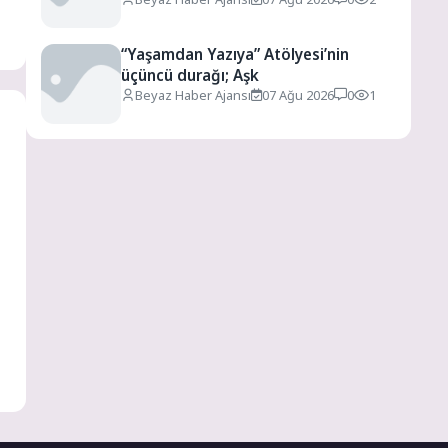
“Yaşamdan Yazıya” Atölyesi’nin
üçüncü durağı; Aşk
Beyaz Haber Ajansı
07 Ağu 2026
0
1