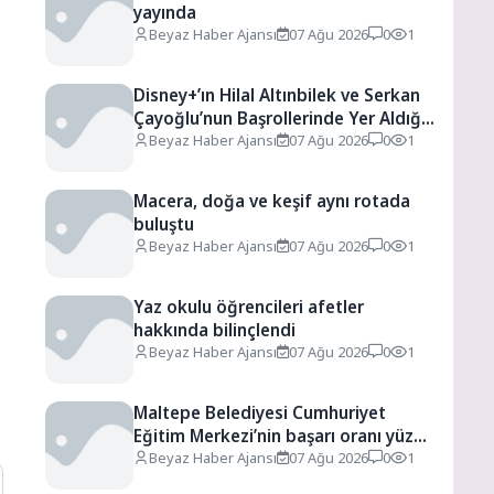
yayında
Beyaz Haber Ajansı
07 Ağu 2026
0
1
Disney+’ın Hilal Altınbilek ve Serkan
Çayoğlu’nun Başrollerinde Yer Aldığı
“Öngörü” Filminin Teaser Afişleri ve
Beyaz Haber Ajansı
07 Ağu 2026
0
1
Merak Uyandıran İlk Tanıtımı
Yayımlandı
Macera, doğa ve keşif aynı rotada
buluştu
Beyaz Haber Ajansı
07 Ağu 2026
0
1
Yaz okulu öğrencileri afetler
hakkında bilinçlendi
Beyaz Haber Ajansı
07 Ağu 2026
0
1
Maltepe Belediyesi Cumhuriyet
Eğitim Merkezi’nin başarı oranı yüzde
94,3
Beyaz Haber Ajansı
07 Ağu 2026
0
1