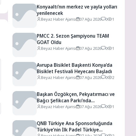
Konyaaltı’nın merkez ve yayla yolları
yenilenecek
Beyaz Haber Ajansı
07 Ağu 2026
0
1
PMCC 2. Sezon Şampiyonu TEAM
GOAT Oldu
Beyaz Haber Ajansı
07 Ağu 2026
0
1
Avrupa Bisiklet Başkenti Konya’da
Bisiklet Festivali Heyecanı Başladı
Beyaz Haber Ajansı
07 Ağu 2026
0
2
Başkan Özgökçen, Pekyatırmacı ve
Bağcı Şefikcan Parkı’nda
Vatandaşlarla Bir Araya Geldi
Beyaz Haber Ajansı
07 Ağu 2026
0
1
QNB Türkiye Ana Sponsorluğunda
Türkiye’nin İlk Padel Türkiye
Şampiyonası Başlıyor
Beyaz Haber Ajansı
07 Ağu 2026
0
2