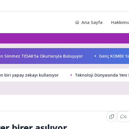
Ana Sayfa
Hakkımı
önmez TESAK’ta Okurlarıyla Buluşuyor
Genç KOMEK Yaz Oku
en biri yapay zekayı kullanıyor
Teknoloji Dünyasında Yeni B
0
er birer aşılıyor