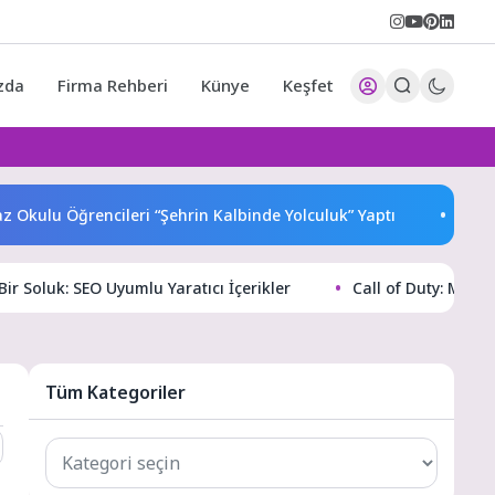
zda
Firma Rehberi
Künye
Keşfet
lu Öğrencileri “Şehrin Kalbinde Yolculuk” Yaptı
Dünyanın
ir Soluk: SEO Uyumlu Yaratıcı İçerikler
Call of Duty: Mob
Tüm Kategoriler
Tüm
Kategoriler