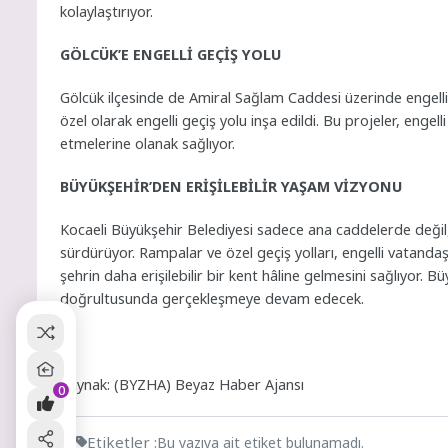
kolaylaştırıyor.
GÖLCÜK’E ENGELLİ GEÇİŞ YOLU
Gölcük ilçesinde de Amiral Sağlam Caddesi üzerinde engelli 
özel olarak engelli geçiş yolu inşa edildi. Bu projeler, enge
etmelerine olanak sağlıyor.
BÜYÜKŞEHİR’DEN ERİŞİLEBİLİR YAŞAM VİZYONU
Kocaeli Büyükşehir Belediyesi sadece ana caddelerde değil, m
sürdürüyor. Rampalar ve özel geçiş yolları, engelli vatand
şehrin daha erişilebilir bir kent hâline gelmesini sağlıyor. 
doğrultusunda gerçekleşmeye devam edecek.
Kaynak: (BYZHA) Beyaz Haber Ajansı
0
Etiketler :
Bu yazıya ait etiket bulunamadı.