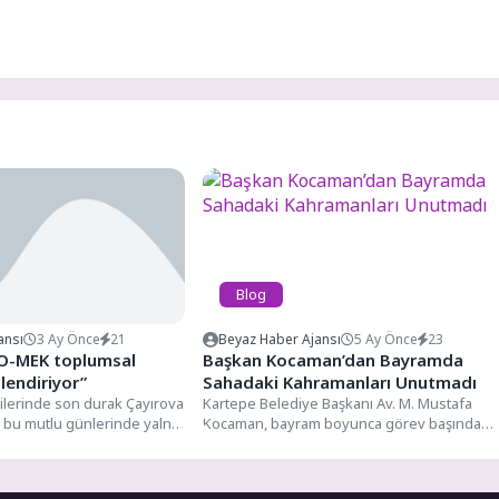
Blog
ansı
3 Ay Önce
21
Beyaz Haber Ajansı
5 Ay Önce
23
KO-MEK toplumsal
Başkan Kocaman’dan Bayramda
lendiriyor”
Sahadaki Kahramanları Unutmadı
ilerinde son durak Çayırova
Kartepe Belediye Başkanı Av. M. Mustafa
i bu mutlu günlerinde yalnız
Kocaman, bayram boyunca görev başında
li Büyükşehir...
olan kamu görevlilerini yalnız...