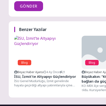
GÖNDER
Benzer Yazılar
Blog
Blog
Beyaz Haber Ajansı
4 Ay Önce
21
Beyaz Haber Aj
İSU, İzmit’te Altyapıyı Güçlendiriyor
Büyükakın: “
İSU Genel Müdürlüğü, İzmit genelinde
bağları da güç
hayata geçirdiği altyapı yatırımlarıyla içme
KO-MEK ilçe serg
suyu, kanalizasyon ve yağmur suyu...
oldu. Kursiyerler
bırakmayan Kocae