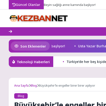
Skip
Güncel Olanlar
Beyin sağlığı anne karnında başlıyor!
to
content
Son Eklenenler
eyin sağlığı anne karnında başlıyor!
Usta Yazar Burhan S
Teknoloji Haberleri
Türkiye’de her beş kişid
Ana Sayfa
Blog
Büyükşehir’le engeller birer birer aşılıyor
Blog
Büyükşehir’le engeller bir