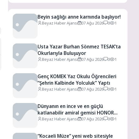
Beyin sağlığı anne karnında başlıyor!
Beyaz Haber Ajansı
07 Ağu 2026
0
1
Usta Yazar Burhan Sönmez TESAK’ta
Okurlarıyla Buluşuyor
Beyaz Haber Ajansı
07 Ağu 2026
0
1
Genç KOMEK Yaz Okulu Öğrencileri
“Şehrin Kalbinde Yolculuk” Yaptı
Beyaz Haber Ajansı
07 Ağu 2026
0
1
Dünyanın en ince ve en güçlü
katlanabilir amiral gemisi HONOR
Magic V6 Türkiye’de
Beyaz Haber Ajansı
07 Ağu 2026
0
1
“Kocaeli Müze” yeni web sitesiyle