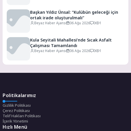
Başkan Yıldız Ünsal: “Kulübün geleceği için
ortak irade oluşturulmalı”
Beyaz Haber Ajansı
06 Ağu 2026
0
1
Kula Seyitali Mahallesi’nde Sıcak Asfalt
Çalışması Tamamlandı
Beyaz Haber Ajansı
06 Ağu 2026
0
1
Politikalarımız
Gizlilik Politikası
Çerez Politikası
Telif Hakları Politikası
İçerik Yönetimi
Hızlı Menü