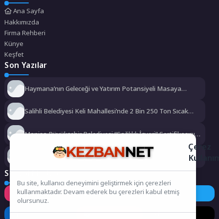
Ana Sayfa
Hakkımızda
Firma Rehberi
Künye
Keşfet
Son Yazılar
Haymana’nın Geleceği ve Yatırım Potansiyeli Masaya
Yatırıldı
Salihli Belediyesi Keli Mahallesi’nde 2 Bin 250 Ton Sıcak
Asfalt Çalışmasını Tamamladı
Manisa Büyükşehir Belediyesi “Sağlıklı İşyeri” Sertifikasını
Aldı
Çerez
Büyükşehir’den Darıca’ya modern ulaşım yatırımı
Kullanı
Sosyal Medya
Bu site, kullanıcı deneyimini geliştirmek için çerezleri
kullanmaktadır. Devam ederek bu çerezleri kabul etmiş
Instagram
Facebook
Twitter
olursunuz.
LinkedIn
YouTube
TikTok