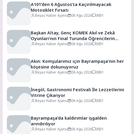
A101’den 6 Ağustos’ta Kaçırılmayacak
Motosiklet Fırsatı
Beyaz Haber Ajansı
06 Ağu 2026
0
1
Başkan Altay, Genç KOMEK Akıl ve Zekâ
Oyunları’nın Final Turunda Öğrencilerin
Heyecanını Paylaştı
Beyaz Haber Ajansı
06 Ağu 2026
0
1
Akın: Komşularımız için Bayrampaşa’nın her
köşesine dokunuyoruz
Beyaz Haber Ajansı
06 Ağu 2026
0
1
İnegöl, Gastronomi Festivali İle Lezzetlerini
Vitrine Çıkarıyor
Beyaz Haber Ajansı
06 Ağu 2026
0
1
Bayrampaşa’da kaldırımlar işgalden
arındırılıyor
Beyaz Haber Ajansı
06 Ağu 2026
0
1