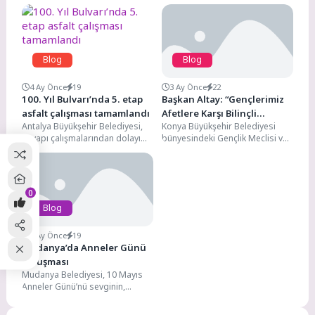
Blog
Blog
4 Ay Önce
19
3 Ay Önce
22
100. Yıl Bulvarı’nda 5. etap
Başkan Altay: “Gençlerimiz
asfalt çalışması tamamlandı
Afetlere Karşı Bilinçli
Antalya Büyükşehir Belediyesi,
Konya Büyükşehir Belediyesi
Hazırlanıyor”
altyapı çalışmalarından dolayı
bünyesindeki Gençlik Meclisi ve
deforme olan 100.Yıl Bulvarı’nda
Genç Kültür Kart iş birliğinde
sıcak asfalt çalışmalarını etaplar
düzenlenen “Gönüllü
halinde...
İtfaiyecilik”...
0
Blog
3 Ay Önce
19
Mudanya’da Anneler Günü
buluşması
Mudanya Belediyesi, 10 Mayıs
Anneler Günü’nü sevginin,
emeğin ve dayanışmanın öne
çıktığı özel bir buluşmayla...