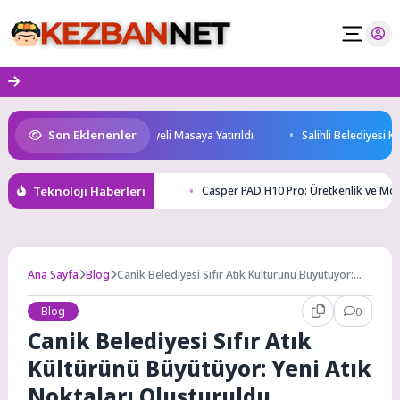
Skip
to
content
Son Eklenenler
Geleceği ve Yatırım Potansiyeli Masaya Yatırıldı
Salihli Belediyesi Kel
Teknoloji Haberleri
Casper PAD H10 Pro: Üretkenlik ve Mobi
Ana Sayfa
Blog
Canik Belediyesi Sıfır Atık Kültürünü Büyütüyor:
Yeni Atık Noktaları Oluşturuldu
Blog
0
Canik Belediyesi Sıfır Atık
Kültürünü Büyütüyor: Yeni Atık
Noktaları Oluşturuldu