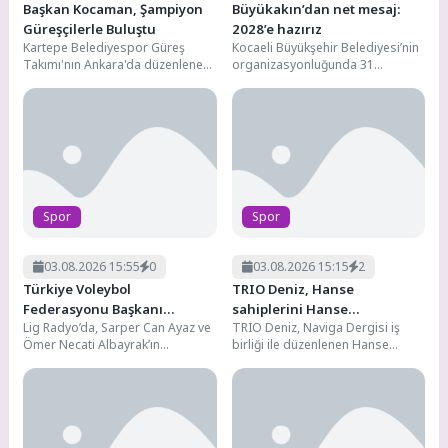
Başkan Kocaman, Şampiyon
Büyükakın’dan net mesaj:
Güreşçilerle Buluştu
2028’e hazırız
Kartepe Belediyespor Güreş
Kocaeli Büyükşehir Belediyesi’nin
Takımı'nın Ankara'da düzenlenen
organizasyonluğunda 31
Minikler Güreş Türkiye
Temmuz-2 Ağustos tarihleri
Şampiyonası'nda elde ettiği
arasında düzenlenen Hasan
önemli başarıların ardından,...
Gemici-Gazanfer Bilge
Uluslararası Serbest...
Spor
Spor
03.08.2026 15:55
0
03.08.2026 15:15
2
Türkiye Voleybol
TRIO Deniz, Hanse
Federasyonu Başkanı
sahiplerini Hanse
Lig Radyo’da, Sarper Can Ayaz ve
TRIO Deniz, Naviga Dergisi iş
Mehmet Akif Üstündağ:
Meltemi’nde bir araya getirdi
Ömer Necati Albayrak’ın
birliği ile düzenlenen Hanse
Başarıyı Korumak Daha Zor
hazırlayıp sunduğu İlk Dakika
Meltemi organizasyonunda, TRIO
programına konuk...
Deniz’ in distribütörlüğünü...