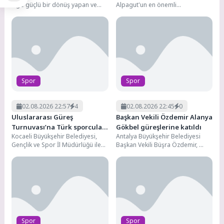
Lig’e güçlü bir dönüş yapan ve
Alpagut'un en önemli
geçtiğimiz sezon sergilediği
organizasyonlarından biri olan
başarılı...
Alpagut Türk Ata Sporu Türkiye...
Spor
Spor
02.08.2026 22:57
4
02.08.2026 22:45
0
Uluslararası Güreş
Başkan Vekili Özdemir Alanya
Turnuvası’na Türk sporcular
Gökbel güreşlerine katıldı
Kocaeli Büyükşehir Belediyesi,
Antalya Büyükşehir Belediyesi
damga vurdu
Gençlik ve Spor İl Müdürlüğü ile
Başkan Vekili Büşra Özdemir,
Güreş Federasyonu birlikteliğinde
Alanya Belediyesi tarafından bu
ilimizde düzenlenen Hasan...
yıl 20’ncisi düzenlenen
Geleneksel...
Spor
Spor