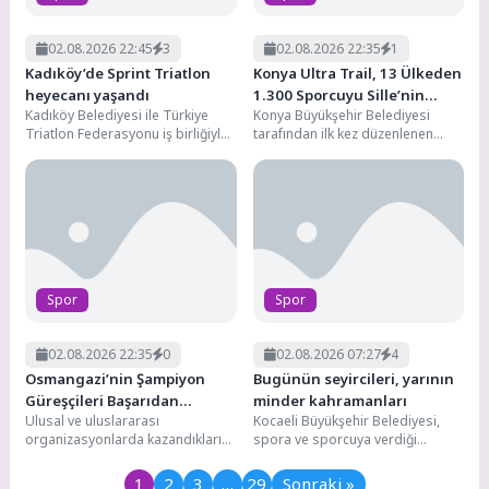
02.08.2026 22:45
3
02.08.2026 22:35
1
Kadıköy’de Sprint Triatlon
Konya Ultra Trail, 13 Ülkeden
heyecanı yaşandı
1.300 Sporcuyu Sille’nin
Kadıköy Belediyesi ile Türkiye
Konya Büyükşehir Belediyesi
Doğasında Buluşturdu
Triatlon Federasyonu iş birliğiyle
tarafından ilk kez düzenlenen
düzenlenen Kadıköy Sprint
Konya Ultra Trail Koşusu, 13
Triatlonu'nda yaklaşık 500
ülkeden ve Türkiye'nin 52...
sporcu,...
Spor
Spor
02.08.2026 22:35
0
02.08.2026 07:27
4
Osmangazi’nin Şampiyon
Bugünün seyircileri, yarının
Güreşçileri Başarıdan
minder kahramanları
Ulusal ve uluslararası
Kocaeli Büyükşehir Belediyesi,
Başarıya Koşuyor
organizasyonlarda kazandıkları
spora ve sporcuya verdiği
madalya ve kupalarla büyük
yatırımlarla yarının başarılı
başarıya imza atan Osmangazi
millilerini yetiştirirken, kentte
1
2
3
…
29
Sonraki »