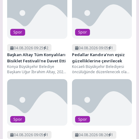
boyunca heyecan ve adrenalin...
geçiriyor....
Spor
Spor
04.08.2026 09:25
2
04.08.2026 09:05
1
Başkan Altay Tüm Konyalıları
Pedallar Kandıra’nın eşsiz
Bisiklet Festivali’ne Davet Etti
güzelliklerine çevrilecek
Konya Büyükşehir Belediye
Kocaeli Büyükşehir Belediyesi
Başkanı Uğur İbrahim Altay, 2026
öncülüğünde düzenlenecek olan
Avrupa Bisiklet Başkenti Konya’da
“6. Kocaeli Turizm ve Bisiklet
6-9 Ağustos tarihleri...
Festivali” için hazırlıklar sürüyor....
Spor
Spor
04.08.2026 09:05
1
04.08.2026 08:26
1