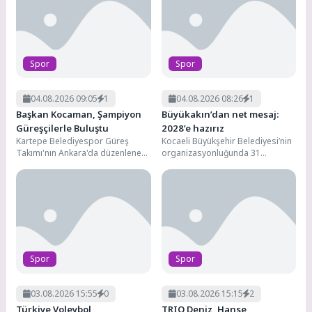
Spor
Spor
04.08.2026 09:05
1
04.08.2026 08:26
1
Başkan Kocaman, Şampiyon
Büyükakın’dan net mesaj:
Güreşçilerle Buluştu
2028’e hazırız
Kartepe Belediyespor Güreş
Kocaeli Büyükşehir Belediyesi’nin
Takımı'nın Ankara'da düzenlenen
organizasyonluğunda 31
Minikler Güreş Türkiye
Temmuz-2 Ağustos tarihleri
Şampiyonası'nda elde ettiği
arasında düzenlenen Hasan
önemli başarıların ardından,...
Gemici-Gazanfer Bilge
Uluslararası Serbest...
Spor
Spor
03.08.2026 15:55
0
03.08.2026 15:15
2
Türkiye Voleybol
TRIO Deniz, Hanse