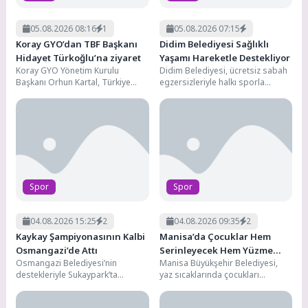
05.08.2026 08:16
1
05.08.2026 07:15
Koray GYO’dan TBF Başkanı
Didim Belediyesi Sağlıklı
Hidayet Türkoğlu’na ziyaret
Yaşamı Hareketle Destekliyor
Koray GYO Yönetim Kurulu
Didim Belediyesi, ücretsiz sabah
Başkanı Orhun Kartal, Türkiye
egzersizleriyle halkı sporla
Basketbol Federasyonu (TBF)
buluşturmaya devam ediyor.
Başkanı Hidayet
Haftanın farklı günlerinde dört
Türkoğlu'nu makamında ziyaret
ayrı...
etti.Turkcell Basketbol...
Spor
Spor
04.08.2026 15:25
2
04.08.2026 09:35
2
Kaykay Şampiyonasının Kalbi
Manisa’da Çocuklar Hem
Osmangazi’de Attı
Serinleyecek Hem Yüzme
Osmangazi Belediyesi’nin
Manisa Büyükşehir Belediyesi,
Öğrenecek
destekleriyle Sukaypark’ta
yaz sıcaklarında çocukları
düzenlenen ANALİG Kaykay
serinletecek ve spora teşvik
Türkiye Şampiyonası, üç gün
edecek bir projeyi hayata