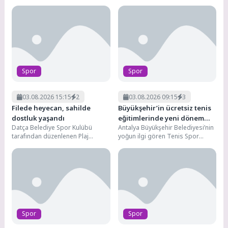
hazırlayıp sunduğu İlk Dakika
Meltemi organizasyonunda, TRIO
programına konuk...
Deniz’ in distribütörlüğünü...
Spor
Spor
03.08.2026 15:15
2
03.08.2026 09:15
3
Filede heyecan, sahilde
Büyükşehir’in ücretsiz tenis
dostluk yaşandı
eğitimlerinde yeni dönem
Datça Belediye Spor Kulübü
Antalya Büyükşehir Belediyesi’nin
başlıyor
tarafından düzenlenen Plaj
yoğun ilgi gören Tenis Spor
Voleybolu Turnuvası,
Okulları’nda yeni dönem heyecanı
sporseverlerin yoğun ilgisi ve
başlıyor. Konyaaltı Beach...
heyecan dolu...
Spor
Spor