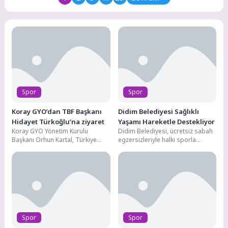
Belediyesporlu güreşçiler,...
düzenlediği organizasyonlarla...
Spor
Spor
Koray GYO’dan TBF Başkanı
Didim Belediyesi Sağlıklı
Hidayet Türkoğlu’na ziyaret
Yaşamı Hareketle Destekliyor
Koray GYO Yönetim Kurulu
Didim Belediyesi, ücretsiz sabah
Başkanı Orhun Kartal, Türkiye
egzersizleriyle halkı sporla
Basketbol Federasyonu (TBF)
buluşturmaya devam ediyor.
Başkanı Hidayet
Haftanın farklı günlerinde dört
Türkoğlu'nu makamında ziyaret
ayrı...
etti.Turkcell Basketbol...
Spor
Spor