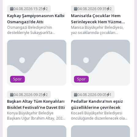
04.08.2026 15:25
2
04.08.2026 09:35
2
Kaykay Şampiyonasının Kalbi
Manisa’da Çocuklar Hem
Osmangazi’de Attı
Serinleyecek Hem Yüzme
Osmangazi Belediyesi’nin
Manisa Büyükşehir Belediyesi,
Öğrenecek
destekleriyle Sukaypark’ta
yaz sıcaklarında çocukları
düzenlenen ANALİG Kaykay
serinletecek ve spora teşvik
Türkiye Şampiyonası, üç gün
edecek bir projeyi hayata
boyunca heyecan ve adrenalin...
geçiriyor....
Spor
Spor
04.08.2026 09:25
2
04.08.2026 09:05
1
Başkan Altay Tüm Konyalıları
Pedallar Kandıra’nın eşsiz
Bisiklet Festivali’ne Davet Etti
güzelliklerine çevrilecek
Konya Büyükşehir Belediye
Kocaeli Büyükşehir Belediyesi
Başkanı Uğur İbrahim Altay, 2026
öncülüğünde düzenlenecek olan
Avrupa Bisiklet Başkenti Konya’da
“6. Kocaeli Turizm ve Bisiklet
6-9 Ağustos tarihleri...
Festivali” için hazırlıklar sürüyor....