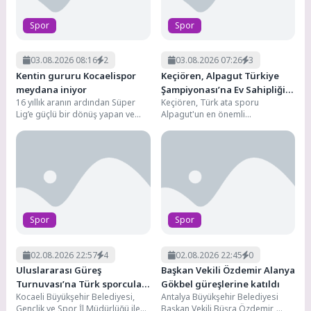
Spor
Spor
03.08.2026 08:16
2
03.08.2026 07:26
3
Kentin gururu Kocaelispor
Keçiören, Alpagut Türkiye
meydana iniyor
Şampiyonası’na Ev Sahipliği
16 yıllık aranın ardından Süper
Keçiören, Türk ata sporu
Yaptı
Lig’e güçlü bir dönüş yapan ve
Alpagut'un en önemli
geçtiğimiz sezon sergilediği
organizasyonlarından biri olan
başarılı...
Alpagut Türk Ata Sporu Türkiye...
Spor
Spor
02.08.2026 22:57
4
02.08.2026 22:45
0
Uluslararası Güreş
Başkan Vekili Özdemir Alanya
Turnuvası’na Türk sporcular
Gökbel güreşlerine katıldı
Kocaeli Büyükşehir Belediyesi,
Antalya Büyükşehir Belediyesi
damga vurdu
Gençlik ve Spor İl Müdürlüğü ile
Başkan Vekili Büşra Özdemir,