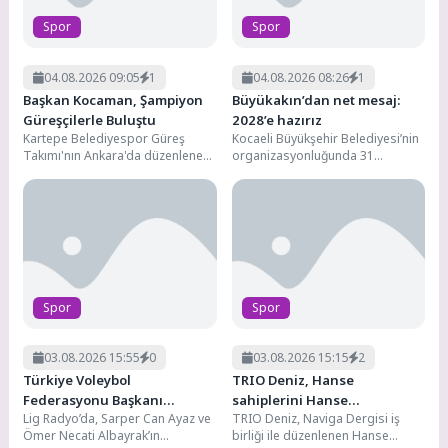
Spor
Spor
04.08.2026 09:05
1
04.08.2026 08:26
1
Başkan Kocaman, Şampiyon
Büyükakın’dan net mesaj:
Güreşçilerle Buluştu
2028’e hazırız
Kartepe Belediyespor Güreş
Kocaeli Büyükşehir Belediyesi’nin
Takımı'nın Ankara'da düzenlenen
organizasyonluğunda 31
Minikler Güreş Türkiye
Temmuz-2 Ağustos tarihleri
Şampiyonası'nda elde ettiği
arasında düzenlenen Hasan
önemli başarıların ardından,...
Gemici-Gazanfer Bilge
Uluslararası Serbest...
Spor
Spor
03.08.2026 15:55
0
03.08.2026 15:15
2
Türkiye Voleybol
TRIO Deniz, Hanse
Federasyonu Başkanı
sahiplerini Hanse
Lig Radyo’da, Sarper Can Ayaz ve
TRIO Deniz, Naviga Dergisi iş
Mehmet Akif Üstündağ:
Meltemi’nde bir araya getirdi
Ömer Necati Albayrak’ın
birliği ile düzenlenen Hanse
Başarıyı Korumak Daha Zor