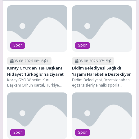
Spor
Spor
05.08.2026 08:16
1
05.08.2026 07:15
Koray GYO’dan TBF Başkanı
Didim Belediyesi Sağlıklı
Hidayet Türkoğlu’na ziyaret
Yaşamı Hareketle Destekliyor
Koray GYO Yönetim Kurulu
Didim Belediyesi, ücretsiz sabah
Başkanı Orhun Kartal, Türkiye
egzersizleriyle halkı sporla
Basketbol Federasyonu (TBF)
buluşturmaya devam ediyor.
Başkanı Hidayet
Haftanın farklı günlerinde dört
Türkoğlu'nu makamında ziyaret
ayrı...
etti.Turkcell Basketbol...
Spor
Spor