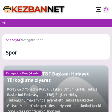
Skip
to
content
Ana Sayfa
Kategori: Spor
Spor
Koray GYO’dan TBF Başkanı Hidayet
Kategoride Öne Çıkanlar
Türkoğlu’na ziyaret
Koray GYO Yönetim Kurulu Başkanı Orhun Kartal, Türkiye
Basketbol Federasyonu (TBF) Başkanı Hidayet
Türkoğlu'nu makamında ziyaret etti.Turkcell Basketbol
Gelişim Merkezi'nde gerçekleşen ziyarette, basketbol içerikli
Zone Press programının sponsoru...