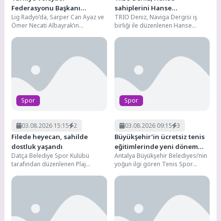
Federasyonu Başkanı
sahiplerini Hanse
Lig Radyo’da, Sarper Can Ayaz ve
TRIO Deniz, Naviga Dergisi iş
Mehmet Akif Üstündağ:
Meltemi’nde bir araya getirdi
Ömer Necati Albayrak’ın
birliği ile düzenlenen Hanse
Başarıyı Korumak Daha Zor
hazırlayıp sunduğu İlk Dakika
Meltemi organizasyonunda, TRIO
programına konuk...
Deniz’ in distribütörlüğünü...
Spor
Spor
03.08.2026 15:15
2
03.08.2026 09:15
3
Filede heyecan, sahilde
Büyükşehir’in ücretsiz tenis
dostluk yaşandı
eğitimlerinde yeni dönem
Datça Belediye Spor Kulübü
Antalya Büyükşehir Belediyesi’nin
başlıyor
tarafından düzenlenen Plaj
yoğun ilgi gören Tenis Spor
Voleybolu Turnuvası,
Okulları’nda yeni dönem heyecanı
sporseverlerin yoğun ilgisi ve
başlıyor. Konyaaltı Beach...
heyecan dolu...