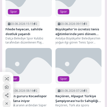
Spor
Spor
03.08.2026 15:15
2
03.08.2026 09:15
3
Filede heyecan, sahilde
Büyükşehir’in ücretsiz tenis
dostluk yaşandı
eğitimlerinde yeni dönem
Datça Belediye Spor Kulübü
Antalya Büyükşehir Belediyesi’nin
başlıyor
tarafından düzenlenen Plaj
yoğun ilgi gören Tenis Spor
Voleybolu Turnuvası,
Okulları’nda yeni dönem heyecanı
sporseverlerin yoğun ilgisi ve
başlıyor. Konyaaltı Beach...
heyecan dolu...
Spor
Spor
03.08.2026 08:16
2
03.08.2026 07:26
3
Kentin gururu Kocaelispor
Keçiören, Alpagut Türkiye
meydana iniyor
Şampiyonası’na Ev Sahipliği
16 yıllık aranın ardından Süper
Keçiören, Türk ata sporu
Yaptı