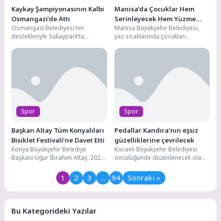
Kaykay Şampiyonasının Kalbi
Manisa’da Çocuklar Hem
Osmangazi’de Attı
Serinleyecek Hem Yüzme
Osmangazi Belediyesi’nin
Manisa Büyükşehir Belediyesi,
Öğrenecek
destekleriyle Sukaypark’ta
yaz sıcaklarında çocukları
düzenlenen ANALİG Kaykay
serinletecek ve spora teşvik
Türkiye Şampiyonası, üç gün
edecek bir projeyi hayata
boyunca heyecan ve adrenalin...
geçiriyor....
Spor
Spor
Başkan Altay Tüm Konyalıları
Pedallar Kandıra’nın eşsiz
Bisiklet Festivali’ne Davet Etti
güzelliklerine çevrilecek
Konya Büyükşehir Belediye
Kocaeli Büyükşehir Belediyesi
Başkanı Uğur İbrahim Altay, 2026
öncülüğünde düzenlenecek olan
Avrupa Bisiklet Başkenti Konya’da
“6. Kocaeli Turizm ve Bisiklet
6-9 Ağustos tarihleri...
Festivali” için hazırlıklar sürüyor....
1
2
3
…
94
Sonraki »
Bu Kategorideki Yazılar