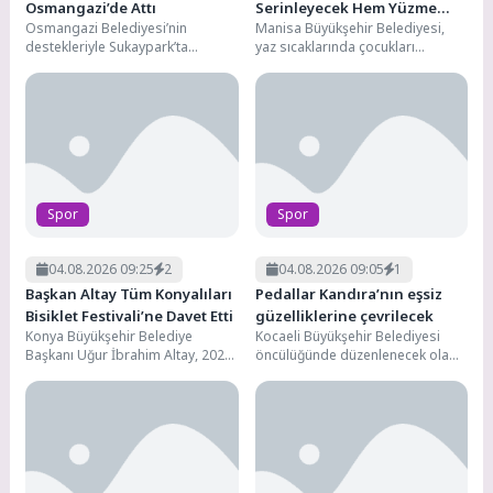
Osmangazi’de Attı
Serinleyecek Hem Yüzme
Osmangazi Belediyesi’nin
Manisa Büyükşehir Belediyesi,
Öğrenecek
destekleriyle Sukaypark’ta
yaz sıcaklarında çocukları
düzenlenen ANALİG Kaykay
serinletecek ve spora teşvik
Türkiye Şampiyonası, üç gün
edecek bir projeyi hayata
boyunca heyecan ve adrenalin...
geçiriyor....
Spor
Spor
04.08.2026 09:25
2
04.08.2026 09:05
1
Başkan Altay Tüm Konyalıları
Pedallar Kandıra’nın eşsiz
Bisiklet Festivali’ne Davet Etti
güzelliklerine çevrilecek
Konya Büyükşehir Belediye
Kocaeli Büyükşehir Belediyesi
Başkanı Uğur İbrahim Altay, 2026
öncülüğünde düzenlenecek olan
Avrupa Bisiklet Başkenti Konya’da
“6. Kocaeli Turizm ve Bisiklet
6-9 Ağustos tarihleri...
Festivali” için hazırlıklar sürüyor....