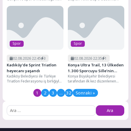
Güreş Federasyonu birlikteliğinde
Alanya Belediyesi tarafından bu
ilimizde düzenlenen Hasan...
yıl 20’ncisi düzenlenen
Geleneksel...
Spor
Spor
02.08.2026 22:45
3
02.08.2026 22:35
1
Kadıköy’de Sprint Triatlon
Konya Ultra Trail, 13 Ülkeden
heyecanı yaşandı
1.300 Sporcuyu Sille’nin
Kadıköy Belediyesi ile Türkiye
Konya Büyükşehir Belediyesi
Doğasında Buluşturdu
Triatlon Federasyonu iş birliğiyle
tarafından ilk kez düzenlenen
düzenlenen Kadıköy Sprint
Konya Ultra Trail Koşusu, 13
Triatlonu'nda yaklaşık 500
ülkeden ve Türkiye'nin 52...
1
2
3
…
32
Sonraki »
sporcu,...
Arama: