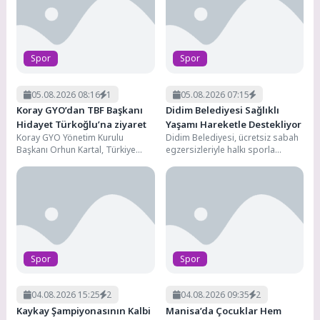
8
Büyükakın’dan net mesaj: 2028’e hazırız
Spor
Spor
05.08.2026 08:16
1
05.08.2026 07:15
Koray GYO’dan TBF Başkanı
Didim Belediyesi Sağlıklı
Hidayet Türkoğlu’na ziyaret
Yaşamı Hareketle Destekliyor
Koray GYO Yönetim Kurulu
Didim Belediyesi, ücretsiz sabah
Başkanı Orhun Kartal, Türkiye
egzersizleriyle halkı sporla
Basketbol Federasyonu (TBF)
buluşturmaya devam ediyor.
Başkanı Hidayet
Haftanın farklı günlerinde dört
Türkoğlu'nu makamında ziyaret
ayrı...
etti.Turkcell Basketbol...
Spor
Spor
04.08.2026 15:25
2
04.08.2026 09:35
2
Kaykay Şampiyonasının Kalbi
Manisa’da Çocuklar Hem