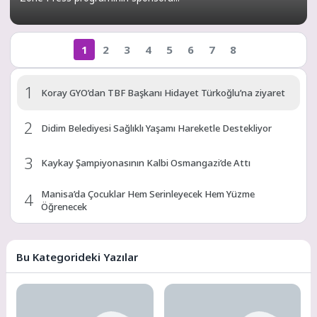
1
2
3
4
5
6
7
8
1
Koray GYO’dan TBF Başkanı Hidayet Türkoğlu’na ziyaret
2
Didim Belediyesi Sağlıklı Yaşamı Hareketle Destekliyor
3
Kaykay Şampiyonasının Kalbi Osmangazi’de Attı
Manisa’da Çocuklar Hem Serinleyecek Hem Yüzme
4
Öğrenecek
Başkan Altay Tüm Konyalıları Bisiklet Festivali’ne Davet
5
Etti
Bu Kategorideki Yazılar
6
Pedallar Kandıra’nın eşsiz güzelliklerine çevrilecek
7
Başkan Kocaman, Şampiyon Güreşçilerle Buluştu