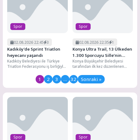
Spor
Spor
02.08.2026 22:45
3
02.08.2026 22:35
1
Kadıköy’de Sprint Triatlon
Konya Ultra Trail, 13 Ülkeden
heyecanı yaşandı
1.300 Sporcuyu Sille’nin
Kadıköy Belediyesi ile Türkiye
Konya Büyükşehir Belediyesi
Doğasında Buluşturdu
Triatlon Federasyonu iş birliğiyle
tarafından ilk kez düzenlenen
düzenlenen Kadıköy Sprint
Konya Ultra Trail Koşusu, 13
Triatlonu'nda yaklaşık 500
ülkeden ve Türkiye'nin 52...
1
2
3
…
32
Sonraki »
sporcu,...
Spor
Spor