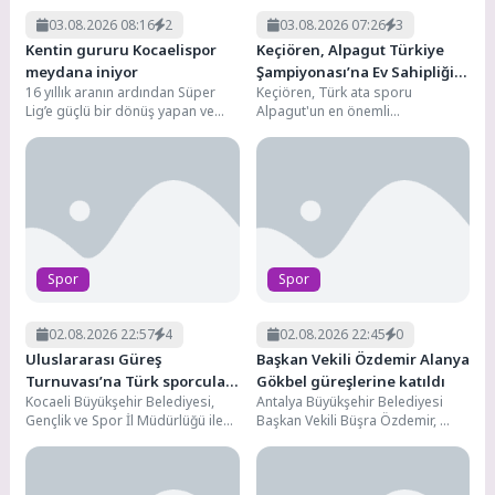
03.08.2026 08:16
2
03.08.2026 07:26
3
Kentin gururu Kocaelispor
Keçiören, Alpagut Türkiye
meydana iniyor
Şampiyonası’na Ev Sahipliği
16 yıllık aranın ardından Süper
Keçiören, Türk ata sporu
Yaptı
Lig’e güçlü bir dönüş yapan ve
Alpagut'un en önemli
geçtiğimiz sezon sergilediği
organizasyonlarından biri olan
başarılı...
Alpagut Türk Ata Sporu Türkiye...
Spor
Spor
02.08.2026 22:57
4
02.08.2026 22:45
0
Uluslararası Güreş
Başkan Vekili Özdemir Alanya
Turnuvası’na Türk sporcular
Gökbel güreşlerine katıldı
Kocaeli Büyükşehir Belediyesi,
Antalya Büyükşehir Belediyesi
damga vurdu
Gençlik ve Spor İl Müdürlüğü ile
Başkan Vekili Büşra Özdemir,
Güreş Federasyonu birlikteliğinde
Alanya Belediyesi tarafından bu
ilimizde düzenlenen Hasan...
yıl 20’ncisi düzenlenen
Geleneksel...