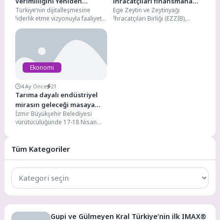
Verimliliğini Yeniden
ihracatçıları finansmana
Türkiye’nin dijitalleşmesine
Ege Zeytin ve Zeytinyağı
Tanımlayan Teknoloji
erişim olanaklarını
liderlik etme vizyonuyla faaliyet
İhracatçıları Birliği (EZZİB),
değerlendirdi
gösteren Vodafone, şebeke
ihracatçıların finansmana
altyapısını yeni teknolojilerle
erişimini kolaylaştırmak ve
geliştirmeye devam ediyor.
güncel destek mekanizmaları...
Vodafone,...
Ekonomi
4 Ay Önce
21
Tarıma dayalı endüstriyel
mirasın geleceği masaya
İzmir Büyükşehir Belediyesi
yatırılıyor
yürütücülüğünde 17-18 Nisan
tarihleri arasında Tarihi
Havagazı Fabrikası
yerleşkesinde “Üretimin
Tüm Kategoriler
Sürekliliği: Tarıma...
Tüm
Kategoriler
Gupi ve Gülmeyen Kral Türkiye’nin ilk IMAX®