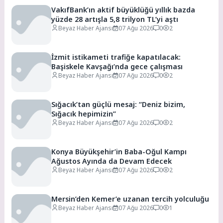
VakıfBank’ın aktif büyüklüğü yıllık bazda
yüzde 28 artışla 5,8 trilyon TL’yi aştı
Beyaz Haber Ajansı
07 Ağu 2026
0
2
İzmit istikameti trafiğe kapatılacak:
Başiskele Kavşağı’nda gece çalışması
Beyaz Haber Ajansı
07 Ağu 2026
0
2
Sığacık’tan güçlü mesaj: “Deniz bizim,
Sığacık hepimizin”
Beyaz Haber Ajansı
07 Ağu 2026
0
2
Konya Büyükşehir’in Baba-Oğul Kampı
Ağustos Ayında da Devam Edecek
Beyaz Haber Ajansı
07 Ağu 2026
0
2
Mersin’den Kemer’e uzanan tercih yolculuğu
Beyaz Haber Ajansı
07 Ağu 2026
0
1