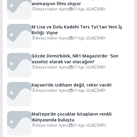
animasyon filmi oluyor
Beyaz Haber Ajansı
07 Ağu 2026
0
1
M Lisa ve Dolu Kadehi Ters Tut’tan Yeni İş
Birliği: Vişne
Beyaz Haber Ajansı
07 Ağu 2026
0
1
Gözde Demirbilek, NR1 Magazin’de: ‘Son
assolist olarak var olacağım!’
Beyaz Haber Ajansı
07 Ağu 2026
0
1
Kayseri’de izdiham değil, rekor vardı!
Beyaz Haber Ajansı
07 Ağu 2026
0
1
Maltepe’de çocuklar kitapların renkli
dünyasında buluştu
Beyaz Haber Ajansı
07 Ağu 2026
0
2