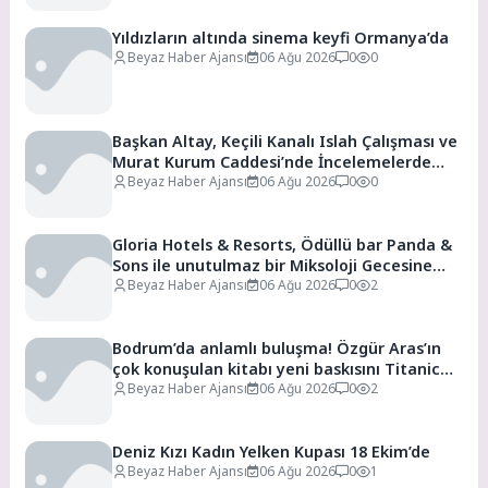
Yıldızların altında sinema keyfi Ormanya’da
Beyaz Haber Ajansı
06 Ağu 2026
0
0
Başkan Altay, Keçili Kanalı Islah Çalışması ve
Murat Kurum Caddesi’nde İncelemelerde
Bulundu
Beyaz Haber Ajansı
06 Ağu 2026
0
0
Gloria Hotels & Resorts, Ödüllü bar Panda &
Sons ile unutulmaz bir Miksoloji Gecesine
İmza Attı
Beyaz Haber Ajansı
06 Ağu 2026
0
2
Bodrum’da anlamlı buluşma! Özgür Aras’ın
çok konuşulan kitabı yeni baskısını Titanic
Luxury Collection Bodrum’da kutladı
Beyaz Haber Ajansı
06 Ağu 2026
0
2
Deniz Kızı Kadın Yelken Kupası 18 Ekim’de
Beyaz Haber Ajansı
06 Ağu 2026
0
1