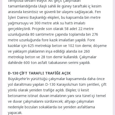
tempoda devam ediyor. Alt geçit çalışmaları
tamamlandığında Ulaşlı sahili ile güney taraftaki iç kesim
arasında kesintisiz ve güvenli bir ulaşımı sağlayacak. Fen
İşleri Dairesi Başkanlığı ekipleri, bu kapsamda bin metre
yağmursuyu ve 300 metre atık su hattı imalatı
gerçekleştirdi. Projede son olarak 58 adet 22 metre
uzunluğunda 80 santimetre çapında toplamda bin 276
metre uzunluğunda fore kazık imalatları yapıldı. Fore
kazıklar için 625 metreküp beton ve 102 ton demir, döşeme
ve yaklaşım plaklarının inşa edildiği alanda ise 260
metreküp beton ve 28 ton demir kullanıldı. Çalışmalar
dahilinde 600 ton asfalt tabakasının serimi yapıldı.
D-130 ÇİFT TARAFLI TRAFİĞE AÇIK
Büyükşehir’in yürüttüğü çalışmalar kapsamında daha önce
yol daraltması yapılan D-130 Karayolu’nun tüm şeritleri, çift
yönlü olarak yeniden trafiğe açıldı. Ekipler, U kesit
betonarme istinat duvarı imalatının yanı sıra tünel içi temel
ve duvar çalışmalarını sürdürecek; altyapı çalışmaları
nedeniyle bozulan sokaklarda ise yeniden asfaltlama
yapacak.