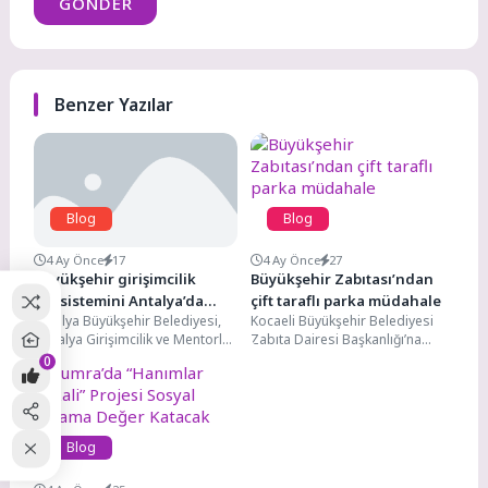
GÖNDER
Benzer Yazılar
Blog
Blog
4 Ay Önce
17
4 Ay Önce
27
Büyükşehir girişimcilik
Büyükşehir Zabıtası’ndan
ekosistemini Antalya’da
çift taraflı parka müdahale
Antalya Büyükşehir Belediyesi,
Kocaeli Büyükşehir Belediyesi
buluşturdu
“Antalya Girişimcilik ve Mentorluk
Zabıta Dairesi Başkanlığı’na
Kampı” ile Antalya ve
bağlı trafik ekipleri, İzmit Millet
0
İstanbul’daki girişimcilik
Bahçesi çevresinde iki taraflı...
dünyasını bir...
Blog