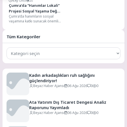
4 Ay Önce
25
Çumra’da “Hanımlar Lokali”
Projesi Sosyal Yaşama Değer
Çumra’da hanımların sosyal
Katacak
yaşamına katkı sunacak önemli
bir proje daha hayata geçiriliyor.
İlçede yapımı devam...
Tüm Kategoriler
Tüm
Kategoriler
Kadın arkadaşlıkları ruh sağlığını
güçlendiriyor!
Beyaz Haber Ajansı
06 Ağu 2026
0
0
Ata Yatırım Dış Ticaret Dengesi Analiz
Raporunu Yayımladı
Beyaz Haber Ajansı
06 Ağu 2026
0
0