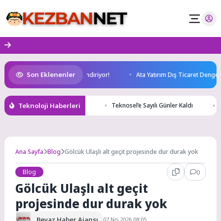
Skip
to
content
Son Eklenenler
şlıkları ruh sağlığını güçlendiriyor!
Ata Yatırım Dış Ticaret Dengesi A
Teknoloji Haberleri
Teknosel’e Sayılı Günler Kaldı
Ana Sayfa
Blog
Gölcük Ulaşlı alt geçit projesinde dur durak yok
Blog
0
Gölcük Ulaşlı alt geçit
projesinde dur durak yok
Beyaz Haber Ajansı
07 Nis 2026 08:05