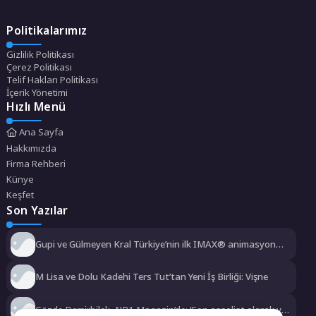
Politikalarımız
Gizlilik Politikası
Çerez Politikası
Telif Hakları Politikası
İçerik Yönetimi
Hızlı Menü
Ana Sayfa
Hakkımızda
Firma Rehberi
Künye
Keşfet
Son Yazılar
Gupi ve Gülmeyen Kral Türkiye’nin ilk IMAX® animasyon
filmi oluyor
M Lisa ve Dolu Kadehi Ters Tut’tan Yeni İş Birliği: Vişne
Gözde Demirbilek, NR1 Magazin’de: ‘Son assolist olarak var