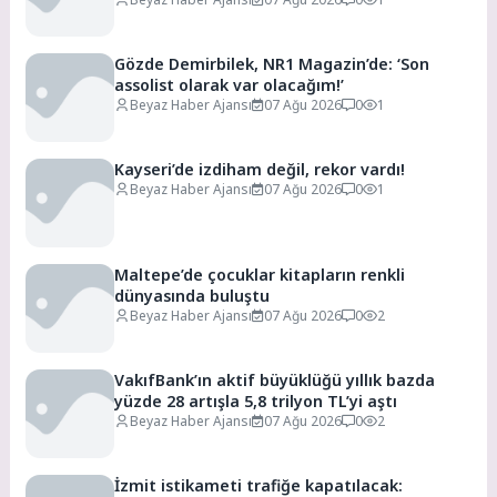
Gözde Demirbilek, NR1 Magazin’de: ‘Son
assolist olarak var olacağım!’
Beyaz Haber Ajansı
07 Ağu 2026
0
1
Kayseri’de izdiham değil, rekor vardı!
Beyaz Haber Ajansı
07 Ağu 2026
0
1
Maltepe’de çocuklar kitapların renkli
dünyasında buluştu
Beyaz Haber Ajansı
07 Ağu 2026
0
2
VakıfBank’ın aktif büyüklüğü yıllık bazda
yüzde 28 artışla 5,8 trilyon TL’yi aştı
Beyaz Haber Ajansı
07 Ağu 2026
0
2
İzmit istikameti trafiğe kapatılacak: