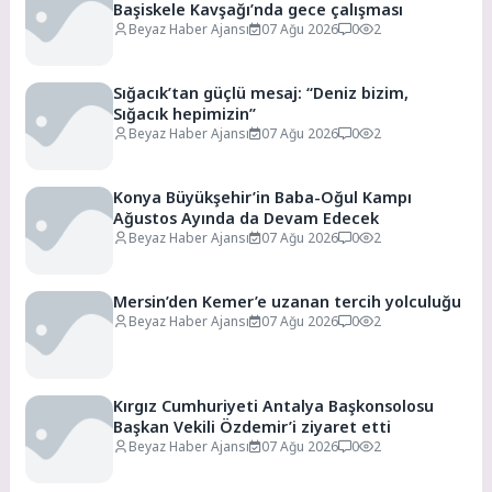
Başiskele Kavşağı’nda gece çalışması
Beyaz Haber Ajansı
07 Ağu 2026
0
2
Sığacık’tan güçlü mesaj: “Deniz bizim,
Sığacık hepimizin”
Beyaz Haber Ajansı
07 Ağu 2026
0
2
Konya Büyükşehir’in Baba-Oğul Kampı
Ağustos Ayında da Devam Edecek
Beyaz Haber Ajansı
07 Ağu 2026
0
2
Mersin’den Kemer’e uzanan tercih yolculuğu
Beyaz Haber Ajansı
07 Ağu 2026
0
2
Kırgız Cumhuriyeti Antalya Başkonsolosu
Başkan Vekili Özdemir’i ziyaret etti
Beyaz Haber Ajansı
07 Ağu 2026
0
2