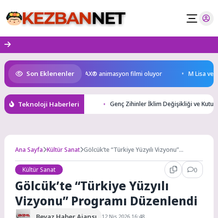
Skip
to
content
Son Eklenenler
eyen Kral Türkiye’nin ilk IMAX® animasyon filmi oluyor
M Lisa ve Dolu
Teknoloji Haberleri
Genç Zihinler İklim Değişikliği ve Kutu
Ana Sayfa
Kültür Sanat
Gölcük’te “Türkiye Yüzyılı Vizyonu”
Programı Düzenlendi
Kültür Sanat
0
Gölcük’te “Türkiye Yüzyılı
Vizyonu” Programı Düzenlendi
Beyaz Haber Ajansı
12 Nis 2026 16:48