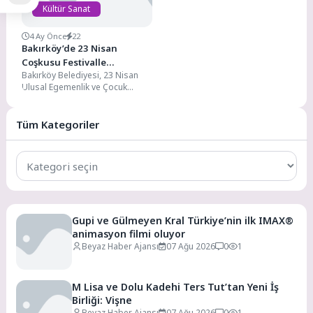
Kültür Sanat
4 Ay Önce
22
Bakırköy’de 23 Nisan
Coşkusu Festivalle
Bakırköy Belediyesi, 23 Nisan
Yaşanacak
Ulusal Egemenlik ve Çocuk
Bayramı’nı 21-23 Nisan tarihleri
arasında düzenleyeceği
“Bakırköy...
Tüm Kategoriler
Tüm
Kategoriler
Gupi ve Gülmeyen Kral Türkiye’nin ilk IMAX®
animasyon filmi oluyor
Beyaz Haber Ajansı
07 Ağu 2026
0
1
M Lisa ve Dolu Kadehi Ters Tut’tan Yeni İş
Birliği: Vişne
Beyaz Haber Ajansı
07 Ağu 2026
0
1