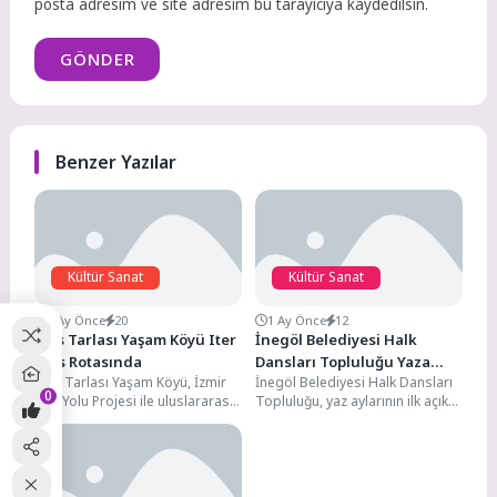
posta adresim ve site adresim bu tarayıcıya kaydedilsin.
GÖNDER
Benzer Yazılar
Kültür Sanat
Kültür Sanat
3 Ay Önce
20
1 Ay Önce
12
Efes Tarlası Yaşam Köyü Iter
İnegöl Belediyesi Halk
Vitis Rotasında
Dansları Topluluğu Yaza
Efes Tarlası Yaşam Köyü, İzmir
İnegöl Belediyesi Halk Dansları
Merhaba Dedi
0
Bağ Yolu Projesi ile uluslararası
Topluluğu, yaz aylarının ilk açık
arenada adını duyurdu.Avrupa
hava gösterisinde muhteşem bir
Konseyi Kültür...
sezon açılışı...