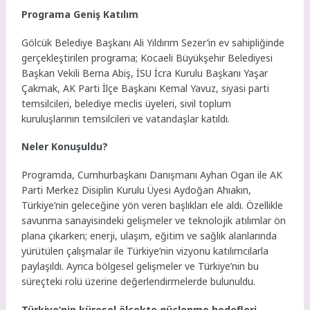
Programa Geniş Katılım
Gölcük Belediye Başkanı Ali Yıldırım Sezer’in ev sahipliğinde
gerçekleştirilen programa; Kocaeli Büyükşehir Belediyesi
Başkan Vekili Berna Abiş, İSU İcra Kurulu Başkanı Yaşar
Çakmak, AK Parti İlçe Başkanı Kemal Yavuz, siyasi parti
temsilcileri, belediye meclis üyeleri, sivil toplum
kuruluşlarının temsilcileri ve vatandaşlar katıldı.
Neler Konuşuldu?
Programda, Cumhurbaşkanı Danışmanı Ayhan Ogan ile AK
Parti Merkez Disiplin Kurulu Üyesi Aydoğan Ahıakın,
Türkiye’nin geleceğine yön veren başlıkları ele aldı. Özellikle
savunma sanayisindeki gelişmeler ve teknolojik atılımlar ön
plana çıkarken; enerji, ulaşım, eğitim ve sağlık alanlarında
yürütülen çalışmalar ile Türkiye’nin vizyonu katılımcılarla
paylaşıldı. Ayrıca bölgesel gelişmeler ve Türkiye’nin bu
süreçteki rolü üzerine değerlendirmelerde bulunuldu.
Türkiye’nin küresel ölçekte güçlenme hedefleri