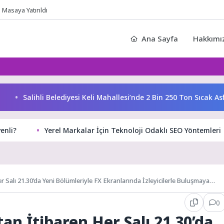
Masaya Yatırıldı
Ana Sayfa
Hakkımı
Salihli Belediyesi Keli Mahallesi’nde 2 Bin 250 Ton Sıcak Asfa
enli?
Yerel Markalar İçin Teknoloji Odaklı SEO Yöntemleri
r Salı 21.30’da Yeni Bölümleriyle FX Ekranlarında İzleyicilerle Buluşmaya
0
an İtibaren Her Salı 21.30’da