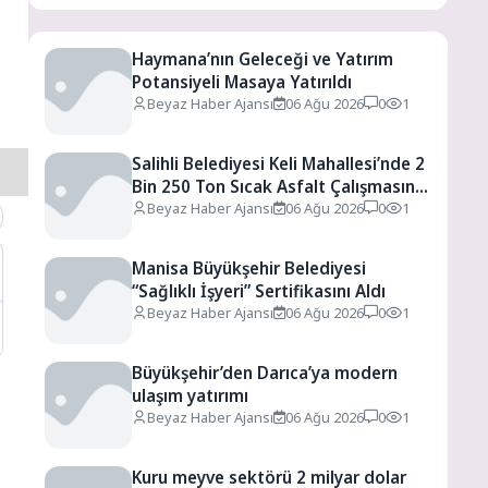
Haymana’nın Geleceği ve Yatırım
Potansiyeli Masaya Yatırıldı
Beyaz Haber Ajansı
06 Ağu 2026
0
1
Salihli Belediyesi Keli Mahallesi’nde 2
Bin 250 Ton Sıcak Asfalt Çalışmasını
Tamamladı
Beyaz Haber Ajansı
06 Ağu 2026
0
1
Manisa Büyükşehir Belediyesi
“Sağlıklı İşyeri” Sertifikasını Aldı
Beyaz Haber Ajansı
06 Ağu 2026
0
1
Büyükşehir’den Darıca’ya modern
ulaşım yatırımı
Beyaz Haber Ajansı
06 Ağu 2026
0
1
Kuru meyve sektörü 2 milyar dolar