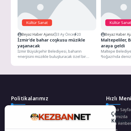
Kültür Sanat
Kültür Sanat
Beyaz Haber Ajansı
3 Ay Önce
20
Beyaz Haber Aj
İzmir’de bahar coşkusu müzikle
Maltepeliler, 
yaşanacak
araya geldi
İzmir Büyükşehir Belediyesi, baharın
Maltepe Belediyesi
enerjisini müzikle buluşturacak özel bir
Boğazı’nda deniz
konsere ev sahipliği yapıyor. Türkiye
düzenledi. Maltepe
Roman...
İstanbul...
Politikalarımız
Hızlı Men
Gizlilik Politikası
Ana Sayfa
Çerez
Çerez Politikası
Hakkımızda
Kullanı
Telif Hakları Politikası
Firma Rehber
İçerik Yönetimi
Künye