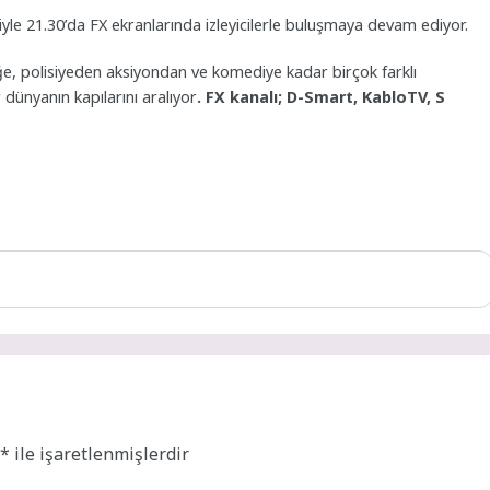
riyle 21.30’da FX ekranlarında izleyicilerle buluşmaya devam ediyor.
, polisiyeden aksiyondan ve komediye kadar birçok farklı
 dünyanın kapılarını aralıyor
. FX kanalı; D-Smart, KabloTV,
S
r
*
ile işaretlenmişlerdir