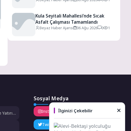
Kula Seyitali Mahallesi’nde Sıcak
Asfalt Çalışması Tamamlandı
Beyaz Haber Ajansı
06 Ağu 2026
0
1
Sosyal Medya
İlginizi Çekebilir
Instagram
Facebook
 Yatırım
ldı
Twitter
LinkedIn