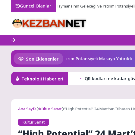
Skip
Güncel Olanlar
Haymana'nın Geleceği ve Yatırım Potansiyeli 
to
content
Son Eklenenler
Haymana’nın Geleceği ve Yatırım Potansiyeli Masaya Yatırıldı
Teknoloji Haberleri
QR kodları ne kadar güv
Ana Sayfa
Kültür Sanat
“High Potential” 24 Mart’tan İtibaren He
Devam Ediyor!
Kültür Sanat
“High Potential” 24 Mart’t