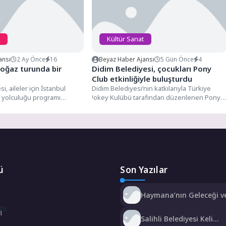
Kültür Sanat
ansı
2 Ay Önce
16
Beyaz Haber Ajansı
5 Gün Önce
4
Boğaz turunda bir
Didim Belediyesi, çocukları Pony
Club etkinliğiyle buluşturdu
, aileler için İstanbul
Didim Belediyesi’nin katkılarıyla Türkiye
 yolculuğu programı
Jokey Kulübü tarafından düzenlenen Pony
liler, iki denizin birleştiği
Club etkinliği, Lunapark Otoparkı’nda
çocukları ağırladı....
ü
Son Yazılar
Haymana’nın Geleceği ve
Potansiyeli Masaya Yatırı
mı
i
Salihli Belediyesi Keli