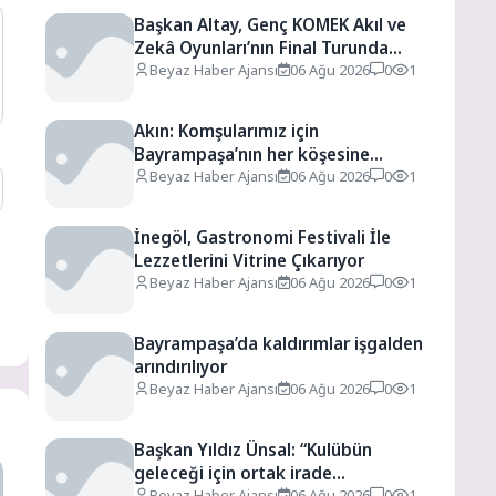
Başkan Altay, Genç KOMEK Akıl ve
Zekâ Oyunları’nın Final Turunda
Öğrencilerin Heyecanını Paylaştı
Beyaz Haber Ajansı
06 Ağu 2026
0
1
Akın: Komşularımız için
Bayrampaşa’nın her köşesine
dokunuyoruz
Beyaz Haber Ajansı
06 Ağu 2026
0
1
İnegöl, Gastronomi Festivali İle
Lezzetlerini Vitrine Çıkarıyor
Beyaz Haber Ajansı
06 Ağu 2026
0
1
Bayrampaşa’da kaldırımlar işgalden
arındırılıyor
Beyaz Haber Ajansı
06 Ağu 2026
0
1
Başkan Yıldız Ünsal: “Kulübün
geleceği için ortak irade
oluşturulmalı”
Beyaz Haber Ajansı
06 Ağu 2026
0
1