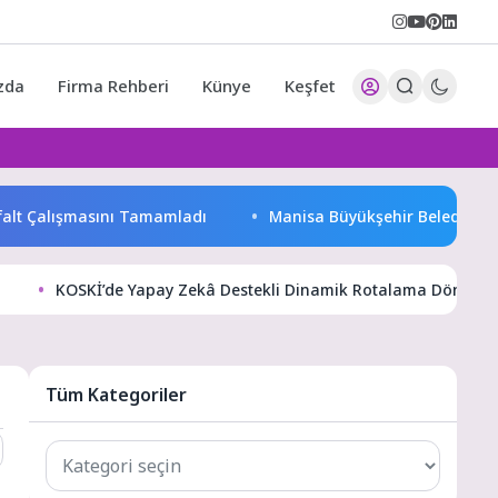
zda
Firma Rehberi
Künye
Keşfet
lt Çalışmasını Tamamladı
Manisa Büyükşehir Belediyesi “Sağlı
KOSKİ’de Yapay Zekâ Destekli Dinamik Rotalama Dönemi
Tüm Kategoriler
Tüm
Kategoriler