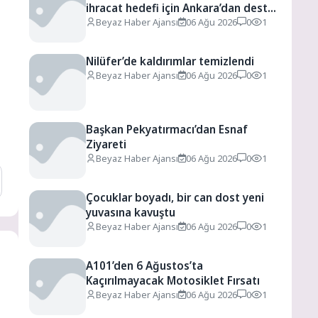
ihracat hedefi için Ankara’dan destek
istedi
Beyaz Haber Ajansı
06 Ağu 2026
0
1
Nilüfer’de kaldırımlar temizlendi
Beyaz Haber Ajansı
06 Ağu 2026
0
1
Başkan Pekyatırmacı’dan Esnaf
Ziyareti
Beyaz Haber Ajansı
06 Ağu 2026
0
1
Çocuklar boyadı, bir can dost yeni
yuvasına kavuştu
Beyaz Haber Ajansı
06 Ağu 2026
0
1
A101’den 6 Ağustos’ta
Kaçırılmayacak Motosiklet Fırsatı
Beyaz Haber Ajansı
06 Ağu 2026
0
1