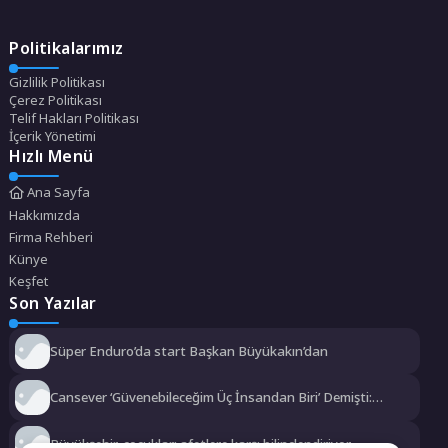
Politikalarımız
Gizlilik Politikası
Çerez Politikası
Telif Hakları Politikası
İçerik Yönetimi
Hızlı Menü
Ana Sayfa
Hakkımızda
Firma Rehberi
Künye
Keşfet
Son Yazılar
Süper Enduro’da start Başkan Büyükakın’dan
Cansever ‘Güvenebileceğim Üç İnsandan Biri’ Demişti:
Mahmut Görgen’den Cansever’e Duygusal Veda
Büyükşehir, çocukları afetlere karşı bilinçlendiriyor