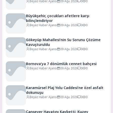
Duygusal Veda
Beyaz Haber Ajansı
09 Ağu 2026
0
0
Büyükşehir, çocukları afetlere karşı
bilinçlendiriyor
Beyaz Haber Ajansı
09 Ağu 2026
0
0
Gökeyüp Mahallesi’nin Su Sorunu Çözüme
Kavuşturuldu
Beyaz Haber Ajansı
09 Ağu 2026
0
0
Bornova’ya 7 dönümlük cennet bahçesi
Beyaz Haber Ajansı
09 Ağu 2026
0
0
Karamürsel Plaj Yolu Caddesi’ne özel asfalt
dokunuşu
Beyaz Haber Ajansı
09 Ağu 2026
0
0
Cansever Hayatını Kaybetti: Kuzey