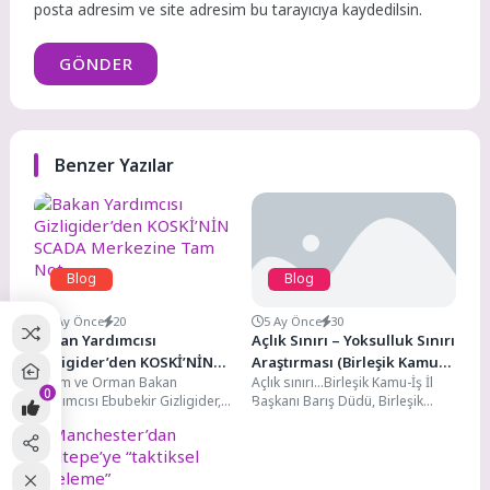
posta adresim ve site adresim bu tarayıcıya kaydedilsin.
GÖNDER
Benzer Yazılar
Blog
Blog
4 Ay Önce
20
5 Ay Önce
30
Bakan Yardımcısı
Açlık Sınırı – Yoksulluk Sınırı
Gizligider’den KOSKİ’NİN
Araştırması (Birleşik Kamu-
Tarım ve Orman Bakan
Açlık sınırı…Birleşik Kamu-İş İl
SCADA Merkezine Tam Not
İş)
0
Yardımcısı Ebubekir Gizligider,
Başkanı Barış Düdü, Birleşik
Konya Büyükşehir Belediyesi
Kamu-İş Konfederasyonu AR-GE
KOSKİ Genel Müdürlüğü
birimi KAMU-AR’ın Açlık
bünyesinde faaliyet...
Yoksulluk...