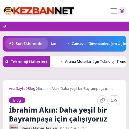
Skip
to
content
Son Eklenenler
’da start Başkan Büyükakın’dan
Cansever ‘Güvenebileceğim Üç İnsand
Teknoloji Haberleri
Arama Motorları İçin Teknoloji Trendler
Ana Sayfa
Blog
İbrahim Akın: Daha yeşil bir Bayrampaşa için
çalışıyoruz
Blog
0
İbrahim Akın: Daha yeşil bir
Bayrampaşa için çalışıyoruz
Beyaz Haber Ajansı
07 Nis 2026 18:27