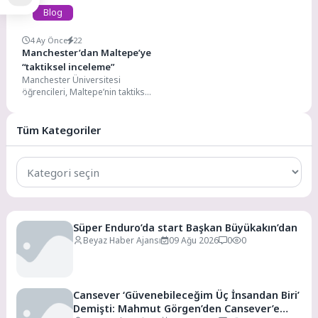
Blog
4 Ay Önce
22
Manchester’dan Maltepe’ye
“taktiksel inceleme”
Manchester Üniversitesi
öğrencileri, Maltepe’nin taktiksel
kentleşme çalışmalarını
incelemek için Zümrütevler,
Altayçeşme ve Yalı mahallelerine
Tüm Kategoriler
saha...
Tüm
Kategoriler
Süper Enduro’da start Başkan Büyükakın’dan
Beyaz Haber Ajansı
09 Ağu 2026
0
0
Cansever ‘Güvenebileceğim Üç İnsandan Biri’
Demişti: Mahmut Görgen’den Cansever’e