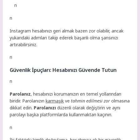
n
n
Instagram hesabınızı geri almak bazen zor olabilir, ancak
yukarıdaki adımları takip ederek başarılı olma şansınızı
artırabilirsiniz.
n
Güvenlik İpuçları: Hesabınızı Güvende Tutun
n
Parolanız
, hesabınızı korumanızın en temel yollarından
biridir. Parolanızın
karmaşık
ve
tahmin edilmesi zor
olmasına
dikkat edin.
Parolanızı
düzenli olarak değiştirin ve aynı
parolayı başka platformlarda kullanmaktan kaçının.
n
İki faktörlü kimlik doğrulama, hesabınıza ek bir güvenlik