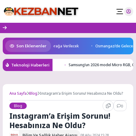
Skip
to
content
Son Eklenenler
 Kuzey Makedonya’da Toprağa Verilecek
Osmangazi’de Geleceğin Yüzücü
Teknoloji Haberleri
Samsung’un 2026 model Micro RGB, OLED
Ana Sayfa
Blog
Instagram’a Erişim Sorunu! Hesabınıza Ne Oldu?
Blog
0
Instagram’a Erişim Sorunu!
Hesabınıza Ne Oldu?
Bilim Ve Sağlık Haber Ajansı
08 Ağu 2024 15:28