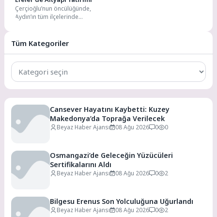
Çerçioğlu’nun öncülüğünde,
Aydın’ın tüm ilçelerinde
sürdürülen altyapı yatırımları hız
kesmeden devam ediyor. Aydın
Büyükşehir Belediyesi...
Tüm Kategoriler
Tüm
Kategoriler
Cansever Hayatını Kaybetti: Kuzey
Makedonya’da Toprağa Verilecek
Beyaz Haber Ajansı
08 Ağu 2026
0
0
Osmangazi’de Geleceğin Yüzücüleri
Sertifikalarını Aldı
Beyaz Haber Ajansı
08 Ağu 2026
0
2
Bilgesu Erenus Son Yolculuğuna Uğurlandı
Beyaz Haber Ajansı
08 Ağu 2026
0
2