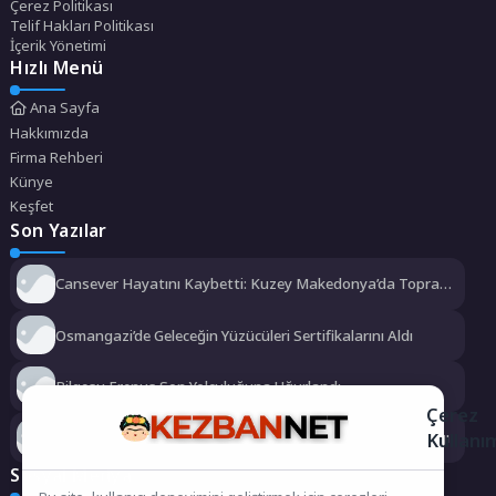
Çerez Politikası
Telif Hakları Politikası
İçerik Yönetimi
Hızlı Menü
Ana Sayfa
Hakkımızda
Firma Rehberi
Künye
Keşfet
Son Yazılar
Cansever Hayatını Kaybetti: Kuzey Makedonya’da Toprağa
Verilecek
Osmangazi’de Geleceğin Yüzücüleri Sertifikalarını Aldı
Bilgesu Erenus Son Yolculuğuna Uğurlandı
Çerez
Kullanı
Urla Belediyesi’nden ücretsiz üniversite tercih danışmanlığı
Sosyal Medya