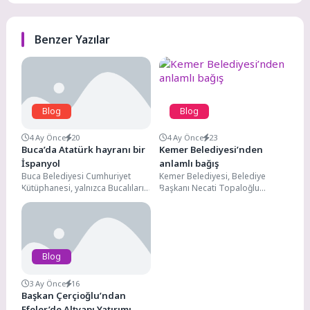
Benzer Yazılar
Blog
Blog
4 Ay Önce
20
4 Ay Önce
23
Buca’da Atatürk hayranı bir
Kemer Belediyesi’nden
İspanyol
anlamlı bağış
Buca Belediyesi Cumhuriyet
Kemer Belediyesi, Belediye
Kütüphanesi, yalnızca Bucalıların
Başkanı Necati Topaloğlu
değil, kente yeni gelen yabancı
öncülüğünde Göynük
konukların da ilgisini çekmeye...
Mahallesi’nde bulunan Göynük
Ortaokulu’na Kütüphane Haftası
dolayısıyla...
Blog
3 Ay Önce
16
Başkan Çerçioğlu’ndan
Efeler’de Altyapı Yatırımı