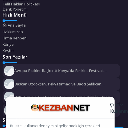
Telif Hakları Politikası
İçerik Yönetimi
Hızlı Menü
Ana Sayfa
Hakkımızda
Firma Rehberi
Künye
Keşfet
Son Yazılar
Avrupa Bisiklet Başkenti Konya’da Bisiklet Festivali
Heyecanı Başladı
Başkan Özgökçen, Pekyatırmacı ve Bağcı Şefikcan
Parkı’nda Vatandaşlarla Bir Araya Geldi
QNB Türkiye Ana Sponsorluğunda Türkiye’nin İlk Padel
Türkiye Şampiyonası Başlıyor
Çerez
Kullanı
“Yaşamdan Yazıya” Atölyesi’nin üçüncü durağı; Aşk
Sosyal Medya
Bu site, kullanıcı deneyimini geliştirmek için çerezleri