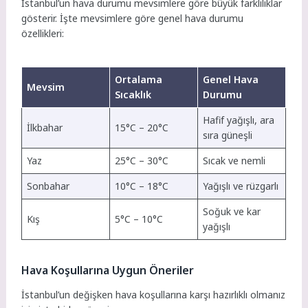
İstanbul’un hava durumu mevsimlere göre büyük farklılıklar
gösterir. İşte mevsimlere göre genel hava durumu
özellikleri:
Ortalama
Genel Hava
Mevsim
Sıcaklık
Durumu
Hafif yağışlı, ara
İlkbahar
15°C – 20°C
sıra güneşli
Yaz
25°C – 30°C
Sıcak ve nemli
Sonbahar
10°C – 18°C
Yağışlı ve rüzgarlı
Soğuk ve kar
Kış
5°C – 10°C
yağışlı
Hava Koşullarına Uygun Öneriler
İstanbul’un değişken hava koşullarına karşı hazırlıklı olmanız