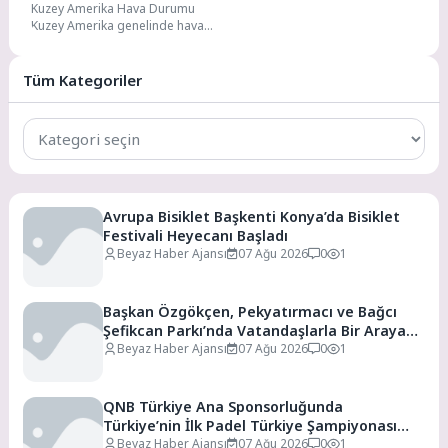
Kuzey Amerika Hava Durumu
Tahminler
Kuzey Amerika genelinde hava
durumu oldukça çeşitli. Kıtanın
kuzey bölgelerinde soğuk...
Tüm Kategoriler
Tüm
Kategoriler
Avrupa Bisiklet Başkenti Konya’da Bisiklet
Festivali Heyecanı Başladı
Beyaz Haber Ajansı
07 Ağu 2026
0
1
Başkan Özgökçen, Pekyatırmacı ve Bağcı
Şefikcan Parkı’nda Vatandaşlarla Bir Araya
Geldi
Beyaz Haber Ajansı
07 Ağu 2026
0
1
QNB Türkiye Ana Sponsorluğunda
Türkiye’nin İlk Padel Türkiye Şampiyonası
Başlıyor
Beyaz Haber Ajansı
07 Ağu 2026
0
1