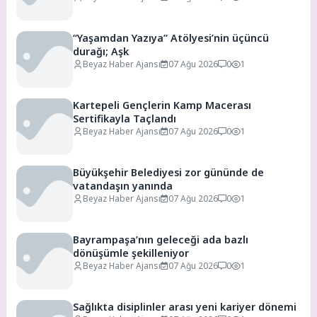
“Yaşamdan Yazıya” Atölyesi’nin üçüncü
durağı; Aşk
Beyaz Haber Ajansı
07 Ağu 2026
0
1
Kartepeli Gençlerin Kamp Macerası
Sertifikayla Taçlandı
Beyaz Haber Ajansı
07 Ağu 2026
0
1
Büyükşehir Belediyesi zor gününde de
vatandaşın yanında
Beyaz Haber Ajansı
07 Ağu 2026
0
1
Bayrampaşa’nın geleceği ada bazlı
dönüşümle şekilleniyor
Beyaz Haber Ajansı
07 Ağu 2026
0
1
Sağlıkta disiplinler arası yeni kariyer dönemi