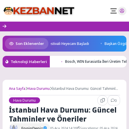
Skip
to
content
Son Eklenenler
aşkenti Konya’da Bisiklet Festivali Heyecanı Başladı
Başkan Özgökçen, P
Teknoloji Haberleri
Bosch, WIN Eurasia’da İleri Üretim Tekno
Ana Sayfa
Hava Durumu
İstanbul Hava Durumu: Güncel Tahminler
ve Öneriler
Hava Durumu
0
İstanbul Hava Durumu: Güncel
Tahminler ve Öneriler
EnginDeniz
05 Ara 2024 14:31
Güncelleme: 05 Ara 2024