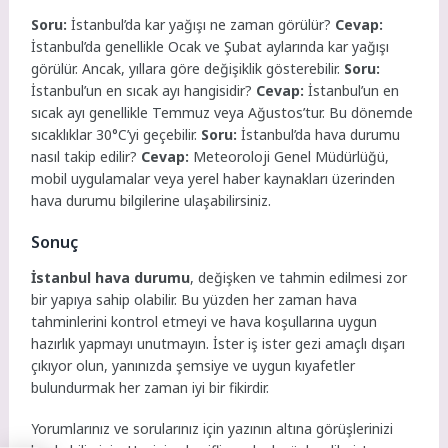
Soru:
İstanbul’da kar yağışı ne zaman görülür?
Cevap:
İstanbul’da genellikle Ocak ve Şubat aylarında kar yağışı
görülür. Ancak, yıllara göre değişiklik gösterebilir.
Soru:
İstanbul’un en sıcak ayı hangisidir?
Cevap:
İstanbul’un en
sıcak ayı genellikle Temmuz veya Ağustos’tur. Bu dönemde
sıcaklıklar 30°C’yi geçebilir.
Soru:
İstanbul’da hava durumu
nasıl takip edilir?
Cevap:
Meteoroloji Genel Müdürlüğü,
mobil uygulamalar veya yerel haber kaynakları üzerinden
hava durumu bilgilerine ulaşabilirsiniz.
Sonuç
İstanbul hava durumu
, değişken ve tahmin edilmesi zor
bir yapıya sahip olabilir. Bu yüzden her zaman hava
tahminlerini kontrol etmeyi ve hava koşullarına uygun
hazırlık yapmayı unutmayın. İster iş ister gezi amaçlı dışarı
çıkıyor olun, yanınızda şemsiye ve uygun kıyafetler
bulundurmak her zaman iyi bir fikirdir.
Yorumlarınız ve sorularınız için yazının altına görüşlerinizi