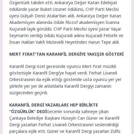
Özgentürk takdim etti. Ankara’ya Değer Katan Edebiyat
ödülünde yazar Buket Uzuner ödülünü, CHP Parti Meclisi
üyesi Gülşah Deniz Atalar’dan aldı. Ankara’ya Değer Katan
Akademisyen alanında ödüle filozof akademisyen İoanna
Kuçuradi layık görüldü. CHP Parti Meclisi üyesi yazar Yaşar
Seyman’ın verdiği ödülü Kuçuradi adına Kuçuradi Felsefe ve
İnsan Hakları Vakfı Mütevelli Heyetinden Harun Tepe aldı.
MERT FIRAT’TAN KARANFİL DERGİYE YAKIŞIR GÖSTERİ
Karanfil Dergi özel gecesinde oyuncu Mert Fırat müzikli
gösterisiyle Karanfil Dergi’ye hayat verdi. Ferhat Livaneli
Orkestrasının da eşlik ettiği gösteride usta oyuncu yer yer
şiirlerle yer yer de anlatılarla Karanfil Dergiyi zamanın
süzgecinden geçirdi.
KARANFİL DERGİ YAZARLARI HEP BİRLİKTE
“ÖZGÜRLÜK” DEDİ
Gecenin sonunda sahneye çıkan
Çankaya Belediye Başkanı Hüseyin Can Güner ve Karanfil
Dergi yazarları Ferhat Livaneli Orkestrasının seslendirdiği
parçalara eşlik etti. Güner ve Karanfil Dergi yazarları Zülfü