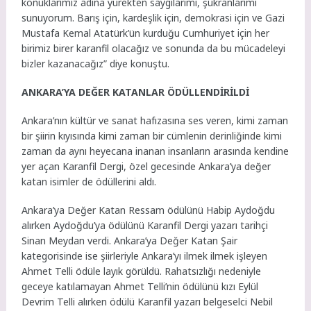
konuklarımız adına yürekten saygılarımı, şükranlarımı
sunuyorum. Barış için, kardeşlik için, demokrasi için ve Gazi
Mustafa Kemal Atatürk’ün kurduğu Cumhuriyet için her
birimiz birer karanfil olacağız ve sonunda da bu mücadeleyi
bizler kazanacağız” diye konuştu.
ANKARA’YA DEĞER KATANLAR ÖDÜLLENDİRİLDİ
Ankara’nın kültür ve sanat hafızasına ses veren, kimi zaman
bir şiirin kıyısında kimi zaman bir cümlenin derinliğinde kimi
zaman da aynı heyecana inanan insanların arasında kendine
yer açan Karanfil Dergi, özel gecesinde Ankara’ya değer
katan isimler de ödüllerini aldı.
Ankara’ya Değer Katan Ressam ödülünü Habip Aydoğdu
alırken Aydoğdu’ya ödülünü Karanfil Dergi yazarı tarihçi
Sinan Meydan verdi. Ankara’ya Değer Katan Şair
kategorisinde ise şiirleriyle Ankara’yı ilmek ilmek işleyen
Ahmet Telli ödüle layık görüldü. Rahatsızlığı nedeniyle
geceye katılamayan Ahmet Telli’nin ödülünü kızı Eylül
Devrim Telli alırken ödülü Karanfil yazarı belgeselci Nebil