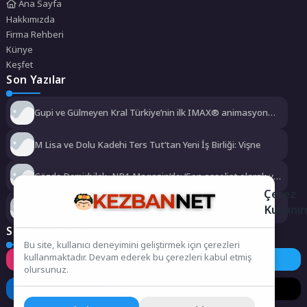
Ana Sayfa
Hakkımızda
Firma Rehberi
Künye
Keşfet
Son Yazılar
Gupi ve Gülmeyen Kral Türkiye’nin ilk IMAX® animasyon
filmi oluyor
M Lisa ve Dolu Kadehi Ters Tut’tan Yeni İş Birliği: Vişne
Gözde Demirbilek, NR1 Magazin’de: ‘Son assolist olarak var
olacağım!’
Çerez
Kullanı
Kayseri’de izdiham değil, rekor vardı!
Sosyal Medya
Bu site, kullanıcı deneyimini geliştirmek için çerezleri
kullanmaktadır. Devam ederek bu çerezleri kabul etmiş
Instagram
Facebook
Twitter
olursunuz.
LinkedIn
YouTube
TikTok