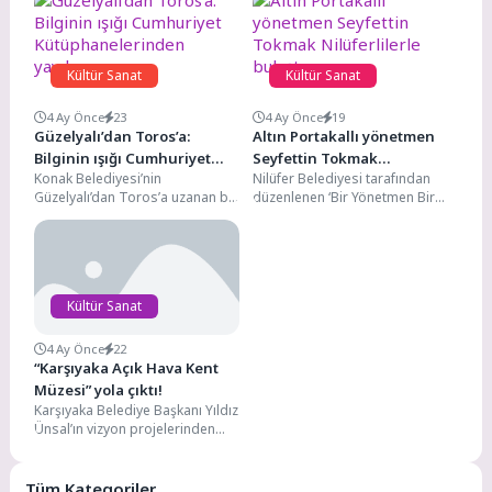
Kültür Sanat
Kültür Sanat
4 Ay Önce
23
4 Ay Önce
19
Güzelyalı’dan Toros’a:
Altın Portakallı yönetmen
Bilginin ışığı Cumhuriyet
Seyfettin Tokmak
Konak Belediyesi’nin
Nilüfer Belediyesi tarafından
Kütüphanelerinden
Nilüferlilerle buluştu
Güzelyalı’dan Toros’a uzanan bir
düzenlenen ‘Bir Yönetmen Bir
yayılıyor
bilgi ağı oluşturan Cumhuriyet
Söyleşi’ etkinliğinin bu ayki
Kütüphaneleri, bir yıl gibi kısa...
konuğu, Altın Portakal Film...
Kültür Sanat
4 Ay Önce
22
“Karşıyaka Açık Hava Kent
Müzesi” yola çıktı!
Karşıyaka Belediye Başkanı Yıldız
Ünsal’ın vizyon projelerinden
“Açık Hava Kent Müzesi” geniş
katılımlı bir lansmanla...
Tüm Kategoriler