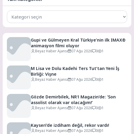
Tüm
Kategoriler
Gupi ve Gülmeyen Kral Türkiye’nin ilk IMAX®
animasyon filmi oluyor
Beyaz Haber Ajansı
07 Ağu 2026
0
1
M Lisa ve Dolu Kadehi Ters Tut’tan Yeni İş
Birliği: Vişne
Beyaz Haber Ajansı
07 Ağu 2026
0
1
Gözde Demirbilek, NR1 Magazin’de: ‘Son
assolist olarak var olacağım!’
Beyaz Haber Ajansı
07 Ağu 2026
0
1
Kayseri’de izdiham değil, rekor vardı!
Beyaz Haber Ajansı
07 Ağu 2026
0
1