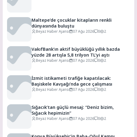
Maltepe’de çocuklar kitapların renkli
dünyasında buluştu
Beyaz Haber Ajansı
07 Ağu 2026
0
2
VakıfBank’ın aktif büyüklüğü yıllık bazda
yüzde 28 artışla 5,8 trilyon TL’yi aştı
Beyaz Haber Ajansı
07 Ağu 2026
0
2
İzmit istikameti trafiğe kapatılacak:
Başiskele Kavşağı’nda gece çalışması
Beyaz Haber Ajansı
07 Ağu 2026
0
2
Sığacık’tan güçlü mesaj: “Deniz bizim,
Sığacık hepimizin”
Beyaz Haber Ajansı
07 Ağu 2026
0
2
Konya Büyükşehir’in Baba-Oğul Kampı