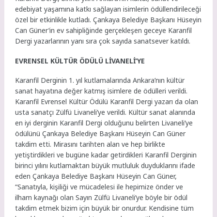
edebiyat yaşamına katkı sağlayan isimlerin ödüllendirileceği
özel bir etkinlikle kutladı. Çankaya Belediye Başkanı Hüseyin
Can Güner’in ev sahipliğinde gerçekleşen geceye Karanfil
Dergi yazarlarının yanı sıra çok sayıda sanatsever katıldı.
EVRENSEL KÜLTÜR ÖDÜLÜ LİVANELİ’YE
Karanfil Derginin 1. yıl kutlamalarında Ankara’nın kültür
sanat hayatına değer katmış isimlere de ödülleri verildi.
Karanfil Evrensel Kültür Ödülü Karanfil Dergi yazarı da olan
usta sanatçı Zülfü Livaneli’ye verildi. Kültür sanat alanında
en iyi derginin Karanfil Dergi olduğunu belirten Livaneli’ye
ödülünü Çankaya Belediye Başkanı Hüseyin Can Güner
takdim etti. Mirasını tarihten alan ve hep birlikte
yetiştirdikleri ve bugüne kadar getirdikleri Karanfil Derginin
birinci yılını kutlamaktan büyük mutluluk duyduklarını ifade
eden Çankaya Belediye Başkanı Hüseyin Can Güner,
“Sanatıyla, kişiliği ve mücadelesi ile hepimize önder ve
ilham kaynağı olan Sayın Zülfü Livaneli’ye böyle bir ödül
takdim etmek bizim için büyük bir onurdur. Kendisine tüm