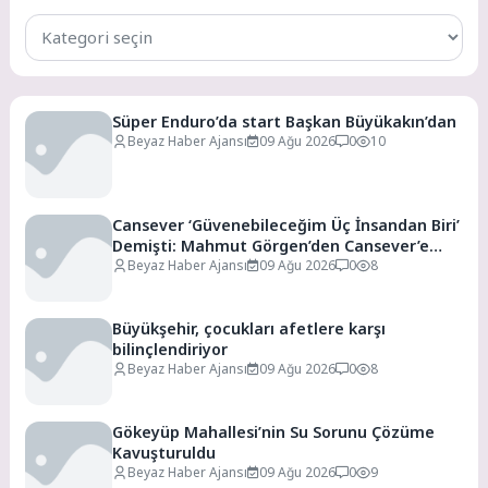
Tüm
Kategoriler
Süper Enduro’da start Başkan Büyükakın’dan
Beyaz Haber Ajansı
09 Ağu 2026
0
10
Cansever ‘Güvenebileceğim Üç İnsandan Biri’
Demişti: Mahmut Görgen’den Cansever’e
Duygusal Veda
Beyaz Haber Ajansı
09 Ağu 2026
0
8
Büyükşehir, çocukları afetlere karşı
bilinçlendiriyor
Beyaz Haber Ajansı
09 Ağu 2026
0
8
Gökeyüp Mahallesi’nin Su Sorunu Çözüme
Kavuşturuldu
Beyaz Haber Ajansı
09 Ağu 2026
0
9