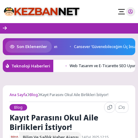
Skip
to
content
Son Eklenenler
a start Başkan Büyükakın’dan
Cansever ‘Güvenebileceğim Üç İnsandan
Teknoloji Haberleri
Web Tasarım ve E-Ticarette SEO Uyum
Ana Sayfa
Blog
Kayıt Parasını Okul Aile Birlikleri İstiyor!
Blog
0
Kayıt Parasını Okul Aile
Birlikleri İstiyor!
Bilim Ve Sağlık Haber Ajansı
14 Eyl 2025 12:15