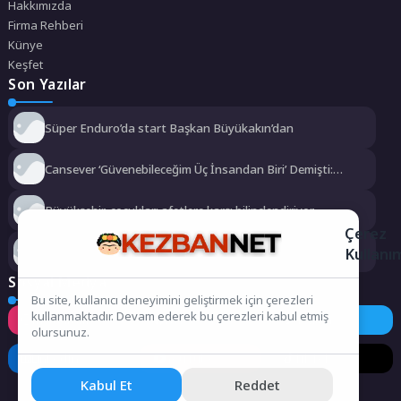
Hakkımızda
Firma Rehberi
Künye
Keşfet
Son Yazılar
Süper Enduro’da start Başkan Büyükakın’dan
Cansever ‘Güvenebileceğim Üç İnsandan Biri’ Demişti:
Mahmut Görgen’den Cansever’e Duygusal Veda
Büyükşehir, çocukları afetlere karşı bilinçlendiriyor
Çerez
Kullanı
Gökeyüp Mahallesi’nin Su Sorunu Çözüme Kavuşturuldu
Sosyal Medya
Bu site, kullanıcı deneyimini geliştirmek için çerezleri
kullanmaktadır. Devam ederek bu çerezleri kabul etmiş
Instagram
Facebook
Twitter
olursunuz.
LinkedIn
YouTube
TikTok
Kabul Et
Reddet