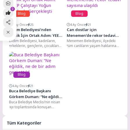
0
Blog
Blog
4 Ay Önce
25
4 Ay Önce
21
Didim Belediyesi’nden
Can dostlar için
Eşitlik İçin Ortak Adım: YEEP
Menemen’de rekor tedavi
Didim Belediyesi, kadınların,
Menemen Belediyesi, ilçedeki
Çalıştayı Yoğun Katılımla
sayısına ulaşıldı
erkeklerin, gençlerin, çocukların
tüm canlıların yaşam haklarına
Gerçekleşti
ve tüm dezavantajlı grupların
verdiği değerle, can dostlar için
eşit fırsatlara sahip olduğu bir...
çalışmalarını hız kesmeden...
Blog
4 Ay Önce
21
Buca Belediye Başkanı
Görkem Duman: “Ne eğildik,
Buca Belediye Meclisi’nin nisan
ne de bir adım geri attık”
ayı toplantısında konuşan
Belediye Başkanı Mimar Görkem
Duman, görevdeki ikinci yılını...
Tüm Kategoriler