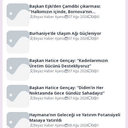
Başkan Eşki’den Çamdibi çıkarması:
“Halkımızın içinde, Bornova’nın
hizmetindeyiz”
Beyaz Haber Ajansı
07 Ağu 2026
0
0
Burhaniye’de Ulaşım Ağı Güçleniyor
Beyaz Haber Ajansı
07 Ağu 2026
0
1
Başkan Hatice Gençay: “Kadınlarımızın
Üretim Gücünü Destekliyoruz”
Beyaz Haber Ajansı
07 Ağu 2026
0
1
Başkan Hatice Gençay: “Didim’in Her
Noktasında Gece Gündüz Sahadayız”
Beyaz Haber Ajansı
07 Ağu 2026
0
1
Haymana’nın Geleceği ve Yatırım Potansiyeli
Masaya Yatırıldı
Beyaz Haber Ajansı
06 Ağu 2026
0
1