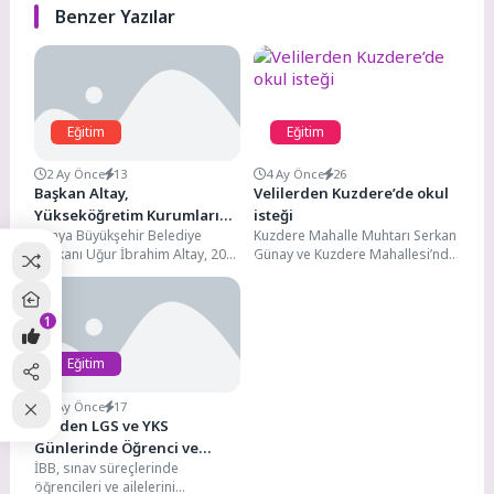
Benzer Yazılar
Eğitim
Eğitim
2 Ay Önce
13
4 Ay Önce
26
Başkan Altay,
Velilerden Kuzdere’de okul
Yükseköğretim Kurumları
isteği
Konya Büyükşehir Belediye
Kuzdere Mahalle Muhtarı Serkan
Sınavı’na Girecek Tüm
Başkanı Uğur İbrahim Altay, 20
Günay ve Kuzdere Mahallesi’nde
Gençlere Başarılar Diledi
Haziran Cumartesi ve 21 Haziran
yer alan Hacı Mehmet Saygın
Pazar günü...
Ortaokulu öğrenci...
1
Eğitim
2 Ay Önce
17
İBB’den LGS ve YKS
Günlerinde Öğrenci ve
İBB, sınav süreçlerinde
Ailelerine Kumanya Desteği
öğrencileri ve ailelerini