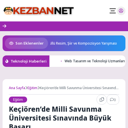
Skip
to
content
Son Eklenenler
ğlu’ndan 7 Eylül Temalı Ödüllü Resim, Şiir ve Kompozisyon Yarışması
Teknoloji Haberleri
Web Tasarım ve Teknoloji Uzmanları İç
Ana Sayfa
Eğitim
Keçiören’de Milli Savunma Üniversitesi Sınavında
Büyük Başarı
Eğitim
0
Keçiören’de Milli Savunma
Üniversitesi Sınavında Büyük
Başarı