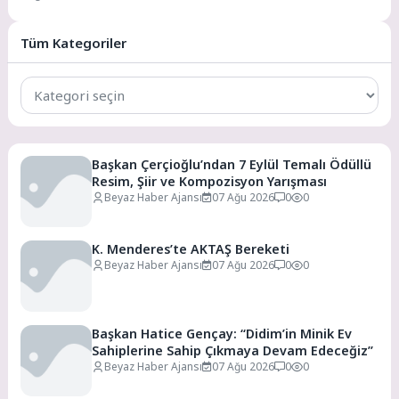
desteklemeyi sürdürüyor. LGS ve
YKS’nin gerçekleştirileceği
günlerde, sınav merkezleri...
Tüm Kategoriler
Tüm
Kategoriler
Başkan Çerçioğlu’ndan 7 Eylül Temalı Ödüllü
Resim, Şiir ve Kompozisyon Yarışması
Beyaz Haber Ajansı
07 Ağu 2026
0
0
K. Menderes’te AKTAŞ Bereketi
Beyaz Haber Ajansı
07 Ağu 2026
0
0
Başkan Hatice Gençay: “Didim’in Minik Ev
Sahiplerine Sahip Çıkmaya Devam Edeceğiz”
Beyaz Haber Ajansı
07 Ağu 2026
0
0