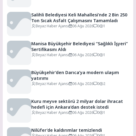
Salihli Belediyesi Keli Mahallesi’nde 2 Bin 250
Ton Sıcak Asfalt Çalışmasını Tamamladı
Beyaz Haber Ajansı
06 Ağu 2026
0
1
Manisa Büyükşehir Belediyesi “Sağlıklı İşyeri”
Sertifikasını Aldı
Beyaz Haber Ajansı
06 Ağu 2026
0
1
Büyükşehir’den Darıca’ya modern ulaşım
yatırımı
Beyaz Haber Ajansı
06 Ağu 2026
0
2
Kuru meyve sektörü 2 milyar dolar ihracat
hedefi için Ankara’dan destek istedi
Beyaz Haber Ajansı
06 Ağu 2026
0
1
Nilüfer’de kaldırımlar temizlendi
Beyaz Haber Ajansı
06 Ağu 2026
0
1