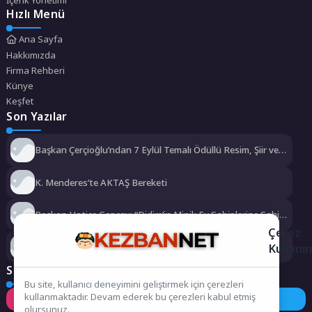
İçerik Yönetimi
Hızlı Menü
Ana Sayfa
Hakkımızda
Firma Rehberi
Künye
Keşfet
Son Yazılar
Başkan Çerçioğlu’ndan 7 Eylül Temalı Ödüllü Resim, Şiir ve
Kompozisyon Yarışması
K. Menderes’te AKTAŞ Bereketi
Başkan Hatice Gençay: “Didim’in Minik Ev Sahiplerine Sahip
Çıkmaya Devam Edeceğiz”
Çerez
Kullanı
Başkan Eşki’den Çamdibi çıkarması: “Halkımızın içinde,
Bornova’nın hizmetindeyiz”
Sosyal Medya
Bu site, kullanıcı deneyimini geliştirmek için çerezleri
kullanmaktadır. Devam ederek bu çerezleri kabul etmiş
Instagram
Facebook
Twitter
olursunuz.