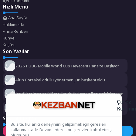
İçerik Yönetimi
Hızlı Menü
Ana Sayfa
Hakkımızda
Firma Rehberi
Künye
Keşfet
Son Yazılar
2026 PUBG Mobile World Cup Heyecanı Paris’te Başlıyor
Altın Portakal ödüllü yönetmen jüri başkanı oldu
Rauf Denktaş ve Bülent Ecevit Bulvarı yolları asfaltlanıyor
Çerez
Kullanı
Kemer Belediyesi Ağustos ayı meclis toplantısı yapıldı
Sosyal Medya
Bu site, kullanıcı deneyimini geliştirmek için çerezleri
kullanmaktadır. Devam ederek bu çerezleri kabul etmiş
Instagram
Facebook
Twitter
olursunuz.