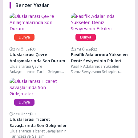
Benzer Yazılar
Dünya
Dünya
2 Yıl Önce
30
2 Yıl Önce
22
Uluslararası Çevre
Pasifik Adalarında Yükselen
Anlaşmalarında Son Durum
Deniz Seviyesinin Etkileri
Uluslararası Çevre
Pasifik Adalarında Yükselen
Anlaşmalarının Tarihi Gelişimi
Deniz Seviyesinin Sebepleri
Uluslararası çevre koruma
Pasifik Adalarında yükselen
anlaşmalarının tarihi, 20. yüzyılın
deniz seviyesi, çeşitli faktörlerin
ortalarına kadar uzanmaktadır....
bir sonucudur....
Dünya
2 Yıl Önce
19
Uluslararası Ticaret
Savaşlarında Son Gelişmeler
Uluslararası Ticaret Savaşlarının
Tarihçesi ve Gelişimi