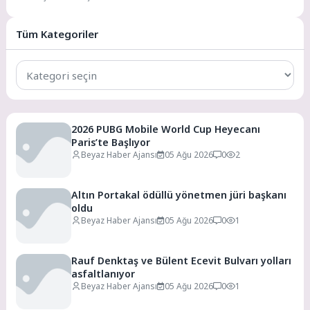
Uluslararası Ticaret savaşlarının
tarihçesi, 17. yüzyıldan itibaren
kaydedilen ekonomik...
Tüm Kategoriler
Tüm
Kategoriler
2026 PUBG Mobile World Cup Heyecanı
Paris’te Başlıyor
Beyaz Haber Ajansı
05 Ağu 2026
0
2
Altın Portakal ödüllü yönetmen jüri başkanı
oldu
Beyaz Haber Ajansı
05 Ağu 2026
0
1
Rauf Denktaş ve Bülent Ecevit Bulvarı yolları
asfaltlanıyor
Beyaz Haber Ajansı
05 Ağu 2026
0
1