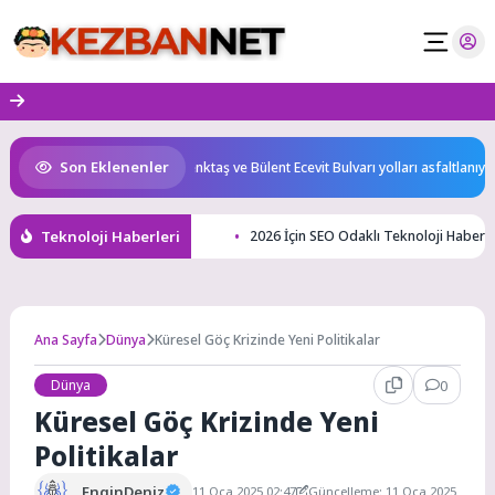
Skip
to
content
Son Eklenenler
kanı oldu
Rauf Denktaş ve Bülent Ecevit Bulvarı yolları asfaltlanıyor
Teknoloji Haberleri
2026 İçin SEO Odaklı Teknoloji Haberler
Ana Sayfa
Dünya
Küresel Göç Krizinde Yeni Politikalar
Dünya
0
Küresel Göç Krizinde Yeni
Politikalar
EnginDeniz
11 Oca 2025 02:47
Güncelleme: 11 Oca 2025