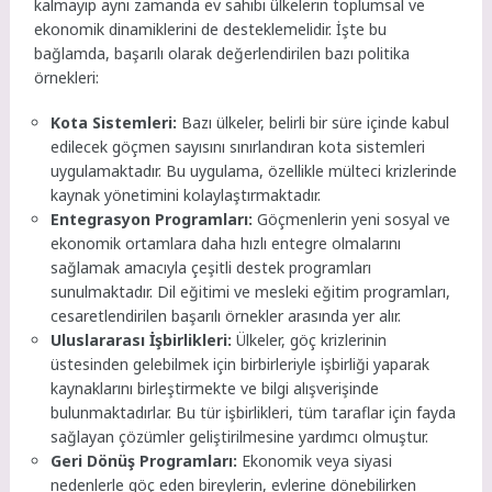
kalmayıp aynı zamanda ev sahibi ülkelerin toplumsal ve
ekonomik dinamiklerini de desteklemelidir. İşte bu
bağlamda, başarılı olarak değerlendirilen bazı politika
örnekleri:
Kota Sistemleri:
Bazı ülkeler, belirli bir süre içinde kabul
edilecek göçmen sayısını sınırlandıran kota sistemleri
uygulamaktadır. Bu uygulama, özellikle mülteci krizlerinde
kaynak yönetimini kolaylaştırmaktadır.
Entegrasyon Programları:
Göçmenlerin yeni sosyal ve
ekonomik ortamlara daha hızlı entegre olmalarını
sağlamak amacıyla çeşitli destek programları
sunulmaktadır. Dil eğitimi ve mesleki eğitim programları,
cesaretlendirilen başarılı örnekler arasında yer alır.
Uluslararası İşbirlikleri:
Ülkeler, göç krizlerinin
üstesinden gelebilmek için birbirleriyle işbirliği yaparak
kaynaklarını birleştirmekte ve bilgi alışverişinde
bulunmaktadırlar. Bu tür işbirlikleri, tüm taraflar için fayda
sağlayan çözümler geliştirilmesine yardımcı olmuştur.
Geri Dönüş Programları:
Ekonomik veya siyasi
nedenlerle göç eden bireylerin, evlerine dönebilirken