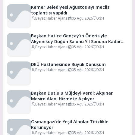
Kemer Belediyesi Ağustos ayı meclis
toplantısı yapıldı
Beyaz Haber Ajansı
05 Ağu 2026
0
1
Başkan Hatice Gençay’ın Önerisiyle
Akyeniköy Düğün Salonu Yıl Sonuna Kadar
Ücretsiz
Beyaz Haber Ajansı
05 Ağu 2026
0
1
DEÜ Hastanesinde Büyük Dönüşüm
Beyaz Haber Ajansı
05 Ağu 2026
0
1
Başkan Dutlulu Müjdeyi Verdi: Akpınar
Mesire Alanı Hizmete Açılıyor
Beyaz Haber Ajansı
05 Ağu 2026
0
1
Osmangazi’de Yeşil Alanlar Titizlikle
Korunuyor
Beyaz Haber Ajansı
05 Ağu 2026
0
1