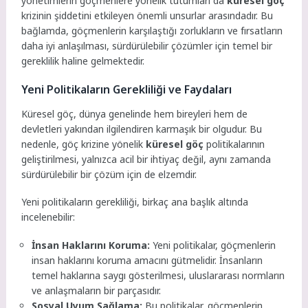
yönetimlerin göçmenlere yönelik tutumları da
küresel göç
krizinin şiddetini etkileyen önemli unsurlar arasındadır. Bu
bağlamda, göçmenlerin karşılaştığı zorlukların ve fırsatların
daha iyi anlaşılması, sürdürülebilir çözümler için temel bir
gereklilik haline gelmektedir.
Yeni Politikaların Gerekliliği ve Faydaları
Küresel göç, dünya genelinde hem bireyleri hem de
devletleri yakından ilgilendiren karmaşık bir olgudur. Bu
nedenle, göç krizine yönelik
küresel göç
politikalarının
geliştirilmesi, yalnızca acil bir ihtiyaç değil, aynı zamanda
sürdürülebilir bir çözüm için de elzemdir.
Yeni politikaların gerekliliği, birkaç ana başlık altında
incelenebilir:
İnsan Haklarını Koruma:
Yeni politikalar, göçmenlerin
insan haklarını koruma amacını gütmelidir. İnsanların
temel haklarına saygı gösterilmesi, uluslararası normların
ve anlaşmaların bir parçasıdır.
Sosyal Uyum Sağlama:
Bu politikalar, göçmenlerin