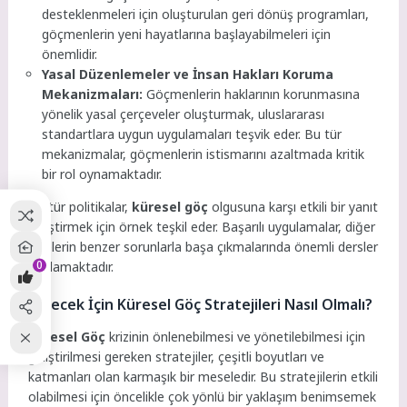
desteklenmeleri için oluşturulan geri dönüş programları,
göçmenlerin yeni hayatlarına başlayabilmeleri için
önemlidir.
Yasal Düzenlemeler ve İnsan Hakları Koruma
Mekanizmaları:
Göçmenlerin haklarının korunmasına
yönelik yasal çerçeveler oluşturmak, uluslararası
standartlara uygun uygulamaları teşvik eder. Bu tür
mekanizmalar, göçmenlerin istismarını azaltmada kritik
bir rol oynamaktadır.
Bu tür politikalar,
küresel göç
olgusuna karşı etkili bir yanıt
geliştirmek için örnek teşkil eder. Başarılı uygulamalar, diğer
ülkelerin benzer sorunlarla başa çıkmalarında önemli dersler
0
sağlamaktadır.
Gelecek İçin Küresel Göç Stratejileri Nasıl Olmalı?
Küresel Göç
krizinin önlenebilmesi ve yönetilebilmesi için
geliştirilmesi gereken stratejiler, çeşitli boyutları ve
katmanları olan karmaşık bir meseledir. Bu stratejilerin etkili
olabilmesi için öncelikle çok yönlü bir yaklaşım benimsemek