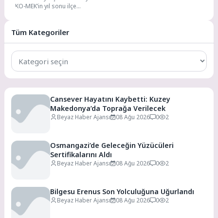
KO-MEK’in yıl sonu ilçe
sergilerinin dördüncüsü
Darıca’da açıldı. Kursiyerlerin
binbir emekle hazırladığı...
Tüm Kategoriler
Tüm
Kategoriler
Cansever Hayatını Kaybetti: Kuzey
Makedonya’da Toprağa Verilecek
Beyaz Haber Ajansı
08 Ağu 2026
0
2
Osmangazi’de Geleceğin Yüzücüleri
Sertifikalarını Aldı
Beyaz Haber Ajansı
08 Ağu 2026
0
2
Bilgesu Erenus Son Yolculuğuna Uğurlandı
Beyaz Haber Ajansı
08 Ağu 2026
0
2