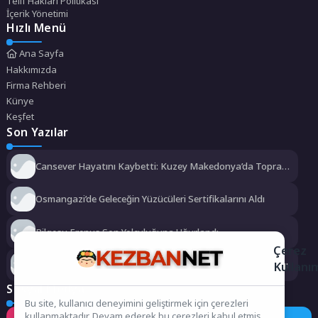
Telif Hakları Politikası
İçerik Yönetimi
Hızlı Menü
Ana Sayfa
Hakkımızda
Firma Rehberi
Künye
Keşfet
Son Yazılar
Cansever Hayatını Kaybetti: Kuzey Makedonya’da Toprağa
Verilecek
Osmangazi’de Geleceğin Yüzücüleri Sertifikalarını Aldı
Bilgesu Erenus Son Yolculuğuna Uğurlandı
Çerez
Urla Belediyesi’nden ücretsiz üniversite tercih danışmanlığı
Kullanı
Sosyal Medya
Bu site, kullanıcı deneyimini geliştirmek için çerezleri
kullanmaktadır. Devam ederek bu çerezleri kabul etmiş