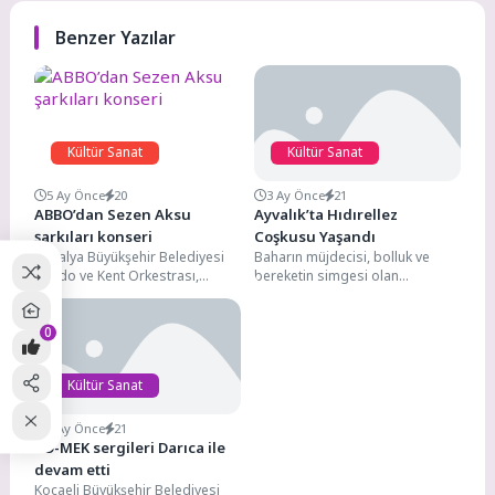
Benzer Yazılar
Kültür Sanat
Kültür Sanat
5 Ay Önce
20
3 Ay Önce
21
ABBO’dan Sezen Aksu
Ayvalık’ta Hıdırellez
şarkıları konseri
Coşkusu Yaşandı
Antalya Büyükşehir Belediyesi
Baharın müjdecisi, bolluk ve
Bando ve Kent Orkestrası,
bereketin simgesi olan
müzikseverleri unutulmaz bir
Hıdırellez, Ayvalık’ta bu yıl da
geceye davet ediyor. 28 Mart...
büyük bir coşkuyla...
0
Kültür Sanat
4 Ay Önce
21
KO-MEK sergileri Darıca ile
devam etti
Kocaeli Büyükşehir Belediyesi