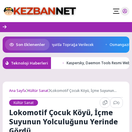
Skip
to
content
Son Eklenenler
ını Kaybetti: Kuzey Makedonya’da Toprağa Verilecek
Osmangazi’de Gel
Teknoloji Haberleri
Kaspersky, Daemon Tools Resmi Web Site
Ana Sayfa
Kültür Sanat
Lokomotif Çocuk Köyü, İçme Suyunun
Yolculuğunu Yerinde Gördü
Kültür Sanat
0
Lokomotif Çocuk Köyü, İçme
Suyunun Yolculuğunu Yerinde
Gördü