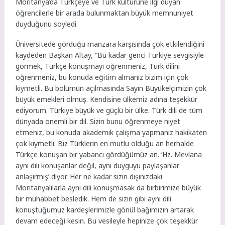
Moritanya’da Türkçeye ve Türk kültürüne ilgi duyan
öğrencilerle bir arada bulunmaktan büyük memnuniyet
duyduğunu söyledi.
Üniversitede gördüğü manzara karşısında çok etkilendiğini
kaydeden Başkan Altay, “Bu kadar genci Türkiye sevgisiyle
görmek, Türkçe konuşmayı öğrenmeniz, Türk dilini
öğrenmeniz, bu konuda eğitim almanız bizim için çok
kıymetli. Bu bölümün açılmasında Sayın Büyükelçimizin çok
büyük emekleri olmuş. Kendisine ülkemiz adına teşekkür
ediyorum. Türkiye büyük ve güçlü bir ülke. Türk dili de tüm
dünyada önemli bir dil. Sizin bunu öğrenmeye niyet
etmeniz, bu konuda akademik çalışma yapmanız hakikaten
çok kıymetli. Biz Türklerin en mutlu olduğu an herhalde
Türkçe konuşan bir yabancı gördüğümüz an. ‘Hz. Mevlana
aynı dili konuşanlar değil, aynı duyguyu paylaşanlar
anlaşırmış’ diyor. Her ne kadar sizin dışınızdaki
Moritanyalılarla aynı dili konuşmasak da birbirimize büyük
bir muhabbet besledik. Hem de sizin gibi aynı dili
konuştuğumuz kardeşlerimizle gönül bağımızın artarak
devam edeceği kesin. Bu vesileyle hepinize çok teşekkür