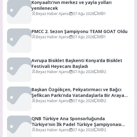
Konyaaltı’nın merkez ve yayla yolları
yenilenecek
Beyaz Haber Ajansı
07 Ağu 2026
0
1
PMCC 2. Sezon Şampiyonu TEAM GOAT Oldu
Beyaz Haber Ajansı
07 Ağu 2026
0
1
Avrupa Bisiklet Başkenti Konya’da Bisiklet
Festivali Heyecanı Başladı
Beyaz Haber Ajansı
07 Ağu 2026
0
2
Başkan Özgökçen, Pekyatırmacı ve Bağcı
Şefikcan Parkı’nda Vatandaşlarla Bir Araya
Geldi
Beyaz Haber Ajansı
07 Ağu 2026
0
2
QNB Türkiye Ana Sponsorluğunda
Türkiye’nin İlk Padel Türkiye Şampiyonası
Başlıyor
Beyaz Haber Ajansı
07 Ağu 2026
0
2