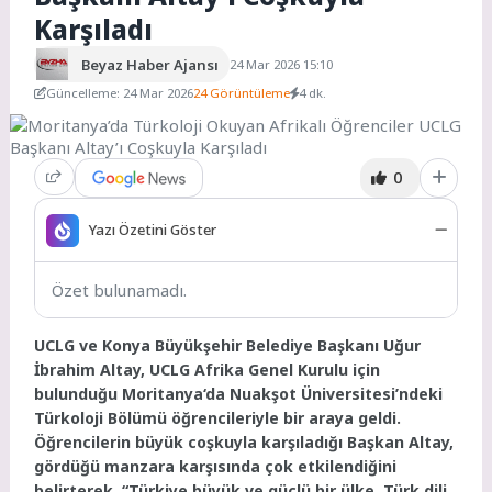
Karşıladı
Beyaz Haber Ajansı
24 Mar 2026 15:10
Güncelleme: 24 Mar 2026
24 Görüntüleme
4 dk.
0
Yazı Özetini Göster
Özet bulunamadı.
UCLG ve Konya Büyükşehir Belediye Başkanı Uğur
İbrahim Altay, UCLG Afrika Genel Kurulu için
bulunduğu Moritanya‘da Nuakşot Üniversitesi’ndeki
Türkoloji Bölümü öğrencileriyle bir araya geldi.
Öğrencilerin büyük coşkuyla karşıladığı Başkan Altay,
gördüğü manzara karşısında çok etkilendiğini
belirterek, “Türkiye büyük ve güçlü bir ülke. Türk dili