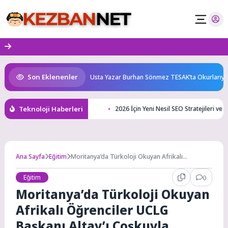
Skip
to
content
Son Eklenenler
 karnında başlıyor!
Usta Yazar Burhan Sönmez TESAK’ta Okurlarıyla B
Teknoloji Haberleri
2026 İçin Yeni Nesil SEO Stratejileri ve 
Ana Sayfa
Eğitim
Moritanya’da Türkoloji Okuyan Afrikalı
Öğrenciler UCLG Başkanı Altay’ı Coşkuyla
Karşıladı
Eğitim
0
Moritanya’da Türkoloji Okuyan
Afrikalı Öğrenciler UCLG
Başkanı Altay’ı Coşkuyla