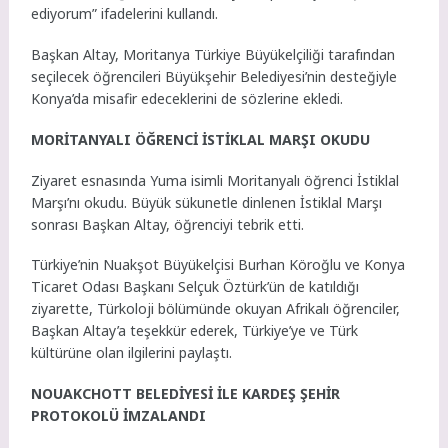
ediyorum” ifadelerini kullandı.
Başkan Altay, Moritanya Türkiye Büyükelçiliği tarafından
seçilecek öğrencileri Büyükşehir Belediyesi’nin desteğiyle
Konya’da misafir edeceklerini de sözlerine ekledi.
MORİTANYALI ÖĞRENCİ İSTİKLAL MARŞI OKUDU
Ziyaret esnasında Yuma isimli Moritanyalı öğrenci İstiklal
Marşı’nı okudu. Büyük sükunetle dinlenen İstiklal Marşı
sonrası Başkan Altay, öğrenciyi tebrik etti.
Türkiye’nin Nuakşot Büyükelçisi Burhan Köroğlu ve Konya
Ticaret Odası Başkanı Selçuk Öztürk’ün de katıldığı
ziyarette, Türkoloji bölümünde okuyan Afrikalı öğrenciler,
Başkan Altay’a teşekkür ederek, Türkiye’ye ve Türk
kültürüne olan ilgilerini paylaştı.
NOUAKCHOTT BELEDİYESİ İLE KARDEŞ ŞEHİR
PROTOKOLÜ İMZALANDI