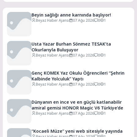
Beyin sağlığı anne karnında başlıyor!
Beyaz Haber Ajansı
07 Ağu 2026
0
1
Usta Yazar Burhan Sönmez TESAK’ta
Okurlarıyla Buluşuyor
Beyaz Haber Ajansı
07 Ağu 2026
0
1
Genç KOMEK Yaz Okulu Öğrencileri “Şehrin
Kalbinde Yolculuk” Yaptı
Beyaz Haber Ajansı
07 Ağu 2026
0
1
Dünyanın en ince ve en güçlü katlanabilir
amiral gemisi HONOR Magic V6 Türkiye’de
Beyaz Haber Ajansı
07 Ağu 2026
0
1
“Kocaeli Müze” yeni web sitesiyle yayında
Beyaz Haber Ajansı
07 Ağu 2026
0
1