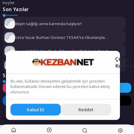
Keşfet
Son Yazılar
Beyin sağlığı anne karnında başlıyor!
Usta Yazar Burhan Sönmez TESAK’ta Okurlarıyla
Buluşuyor
Genç KOMEK Yaz Okulu Öğrencileri “Şehrin Kalbinde
Yolculuk” Yaptı
Çerez
Kullanı
Dünyanın en ince ve en güçlü katlanabilir amiral gemisi
HONOR Magic V6 Türkiye’de
Sosyal Medya
Bu site, kullanıcı deneyimini geliştirmek için çerezleri
kullanmaktadır. Devam ederek bu çerezleri kabul etmiş
Instagram
Facebook
Twitter
olursunuz.
LinkedIn
YouTube
TikTok
Kabul Et
Reddet