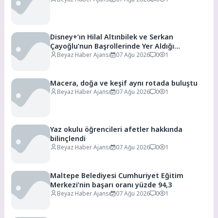
Disney+’ın Hilal Altınbilek ve Serkan
Çayoğlu’nun Başrollerinde Yer Aldığı
“Öngörü” Filminin Teaser Afişleri ve Merak
Beyaz Haber Ajansı
07 Ağu 2026
0
1
Uyandıran İlk Tanıtımı Yayımlandı
Macera, doğa ve keşif aynı rotada buluştu
Beyaz Haber Ajansı
07 Ağu 2026
0
1
Yaz okulu öğrencileri afetler hakkında
bilinçlendi
Beyaz Haber Ajansı
07 Ağu 2026
0
1
Maltepe Belediyesi Cumhuriyet Eğitim
Merkezi’nin başarı oranı yüzde 94,3
Beyaz Haber Ajansı
07 Ağu 2026
0
1