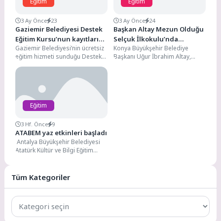
Eğitim
Eğitim
3 Ay Önce
23
3 Ay Önce
24
Gaziemir Belediyesi Destek
Başkan Altay Mezun Olduğu
Eğitim Kursu’nun kayıtları
Selçuk İlkokulu’nda
Gaziemir Belediyesi’nin ücretsiz
Konya Büyükşehir Belediye
başlıyor
Öğrencilerle Buluştu
eğitim hizmeti sunduğu Destek
Başkanı Uğur İbrahim Altay,
Eğitim Kursu’nun ortaokul grubu
yıllar önce öğrencisi olduğu
yeni dönem kayıtları 11...
Meram Selçuk İlkokulu’nu
ziyaret...
Eğitim
3 Hf. Önce
9
ATABEM yaz etkinleri başladı
Antalya Büyükşehir Belediyesi
Atatürk Kültür ve Bilgi Eğitim
Merkezi (ATABEM) yaz dönemi
kursları başladı. Geleneksel...
Tüm Kategoriler
Tüm
Kategoriler