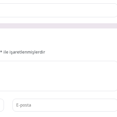
r
*
ile işaretlenmişlerdir