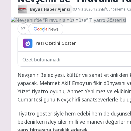
Beyaz Haber Ajansı
03 Nis 2026 12:29
Güncelleme: 03
Yazı Özetini Göster
Özet bulunamadı.
Nevşehir Belediyesi, kültür ve sanat etkinlikleri
yapacak. Mehmet Akif Ersoy’un fikir dünyasını ve
Yüze” tiyatro oyunu, Ahmet Yenilmez ve ekibini
Cumartesi günü Nevşehirli sanatseverlerle bulu
Tiyatro gösterisiyle hem edebi hem de düşünsel
beklenirken izleyiciler milli ve manevi değerlerimi
yansıtılmasına tanıklık edecek.