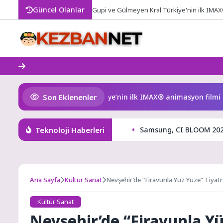
Skip
Güncel Olanlar
Gupi ve Gülmeyen Kral Türkiye'nin ilk IMAX
to
content
Son Eklenenler
Gupi ve Gülmeyen Kral Türkiye’nin ilk IMAX® animasyon filmi olu
Teknoloji Haberleri
Samsung, CI BLOOM 2026’
Ana Sayfa
Kültür Sanat
Nevşehir’de “Firavunla Yüz Yüze” Tiyatr
Kültür Sanat
Nevşehir’de “Firavunla Yü