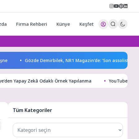
zda
Firma Rehberi
Künye
Keşfet
Gözde Demirbilek, NR1 Magazin’de: ‘Son assolist olarak v
ye’den Yapay Zekâ Odaklı Örnek Yapılanma
YouTube Artık
Tüm Kategoriler
Tüm
Kategoriler