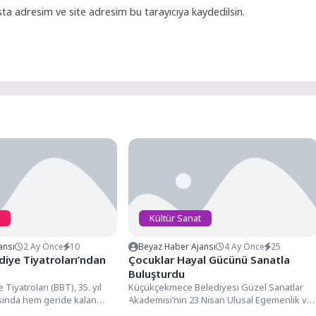
ta adresim ve site adresim bu tarayıcıya kaydedilsin.
Kültür Sanat
ansı
2 Ay Önce
10
Beyaz Haber Ajansı
4 Ay Önce
25
diye Tiyatroları’ndan
Çocuklar Hayal Gücünü Sanatla
Buluşturdu
Tiyatroları (BBT), 35. yıl
Küçükçekmece Belediyesi Güzel Sanatlar
sında hem geride kalan
Akademisi’nin 23 Nisan Ulusal Egemenlik ve
ablosunu hem...
Çocuk Bayramı kapsamında düzenlediği