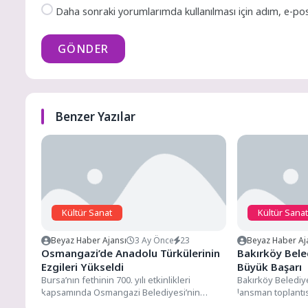
Daha sonraki yorumlarımda kullanılması için adım, e-pos
GÖNDER
Benzer Yazılar
Kültür Sanat
Kültür Sanat
Beyaz Haber Ajansı
3 Ay Önce
23
Beyaz Haber Aj
Osmangazi’de Anadolu Türkülerinin
Bakırköy Bele
Ezgileri Yükseldi
Büyük Başarı
Bursa’nın fethinin 700. yılı etkinlikleri
Bakırköy Belediye 
kapsamında Osmangazi Belediyesi’nin
lansman toplantı
düzenlediği “Anadolu Türküleri” konserinde,
sezonun gurur t