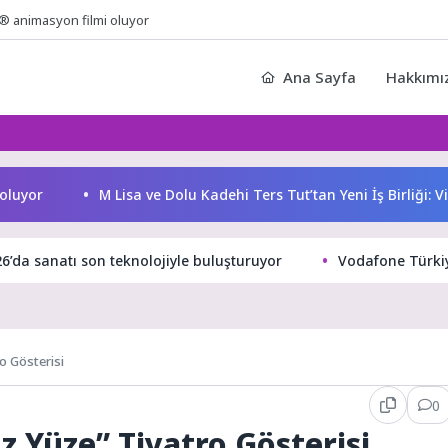
® animasyon filmi oluyor
Ana Sayfa
Hakkımı
yor
M Lisa ve Dolu Kadehi Ters Tut’tan Yeni İş Birliği: Vişne
da sanatı son teknolojiyle buluşturuyor
Vodafone Türki
o Gösterisi
0
z Yüze” Tiyatro Gösterisi