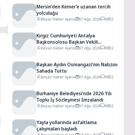
Mersin’den Kemer’e uzanan tercih
yolculuğu
Beyaz Haber Ajansı
07 Ağu 2026
0
2
Kırgız Cumhuriyeti Antalya
Başkonsolosu Başkan Vekili
Özdemir’i ziyaret etti
Beyaz Haber Ajansı
07 Ağu 2026
0
2
Başkan Aydın Osmangazi’nin Nabzını
Sahada Tuttu
Beyaz Haber Ajansı
07 Ağu 2026
0
2
Burhaniye Belediyesi’nde 2026 Yılı
Toplu İş Sözleşmesi İmzalandı
Beyaz Haber Ajansı
07 Ağu 2026
0
2
Yayla yollarında asfaltlama
çalışmaları başladı
Beyaz Haber Ajansı
07 Ağu 2026
0
2