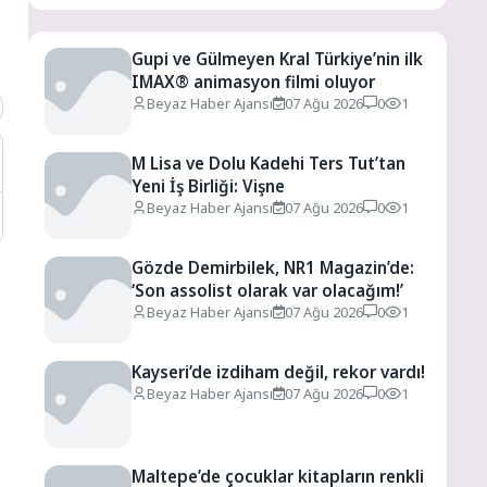
Gupi ve Gülmeyen Kral Türkiye’nin ilk
IMAX® animasyon filmi oluyor
Beyaz Haber Ajansı
07 Ağu 2026
0
1
M Lisa ve Dolu Kadehi Ters Tut’tan
Yeni İş Birliği: Vişne
Beyaz Haber Ajansı
07 Ağu 2026
0
1
Gözde Demirbilek, NR1 Magazin’de:
‘Son assolist olarak var olacağım!’
Beyaz Haber Ajansı
07 Ağu 2026
0
1
Kayseri’de izdiham değil, rekor vardı!
Beyaz Haber Ajansı
07 Ağu 2026
0
1
Maltepe’de çocuklar kitapların renkli