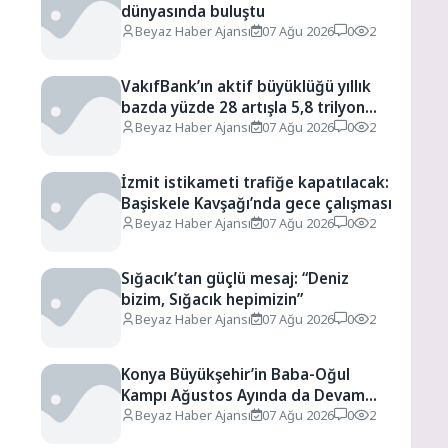
dünyasında buluştu
Beyaz Haber Ajansı
07 Ağu 2026
0
2
VakıfBank’ın aktif büyüklüğü yıllık
bazda yüzde 28 artışla 5,8 trilyon
u
TL’yi aştı
Beyaz Haber Ajansı
07 Ağu 2026
0
2
İzmit istikameti trafiğe kapatılacak:
Başiskele Kavşağı’nda gece çalışması
Beyaz Haber Ajansı
07 Ağu 2026
0
2
Sığacık’tan güçlü mesaj: “Deniz
bizim, Sığacık hepimizin”
Beyaz Haber Ajansı
07 Ağu 2026
0
2
Konya Büyükşehir’in Baba-Oğul
Kampı Ağustos Ayında da Devam
Edecek
Beyaz Haber Ajansı
07 Ağu 2026
0
2