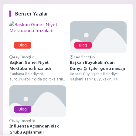
Benzer Yazılar
Blog
Blog
4 Ay Önce
21
3 Ay Önce
22
Başkan Güner Niyet
Başkan Büyükakın’dan
Mektubunu İmzaladı
Dünya Çiftçiler günü mesajı
Çankaya Belediyesi,
Kocaeli Büyükşehir Belediye
sürdürülebilir gıda politikalarını
Başkanı Tahir Büyükakın, 14
uluslararası platforma taşıma
Mayıs Dünya Çiftçiler Günü
hedefi doğrultusunda önemli bir
dolayısıyla yayımladığı mesajda,
adım attı. Belediye...
tarımın...
Blog
6 Ay Önce
28
İnfluenza Açısından Risk
Grubu Aşılanmalı