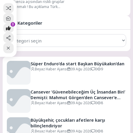
İnfluenza açısından riskli gruplar
aşılanmalı ! Bu açıklama Türk
Toraks Derneği Solunum
Sistemi Enfeksiyonları Çalışma...
Tüm Kategoriler
0
Tüm
Kategoriler
Süper Enduro’da start Başkan Büyükakın’dan
Beyaz Haber Ajansı
09 Ağu 2026
0
9
Cansever ‘Güvenebileceğim Üç İnsandan Biri’
Demişti: Mahmut Görgen’den Cansever’e
Duygusal Veda
Beyaz Haber Ajansı
09 Ağu 2026
0
8
Büyükşehir, çocukları afetlere karşı
bilinçlendiriyor
Beyaz Haber Ajansı
09 Ağu 2026
0
8