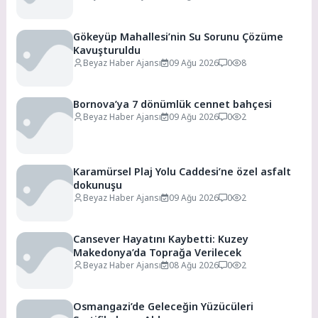
Gökeyüp Mahallesi’nin Su Sorunu Çözüme
Kavuşturuldu
Beyaz Haber Ajansı
09 Ağu 2026
0
8
Bornova’ya 7 dönümlük cennet bahçesi
Beyaz Haber Ajansı
09 Ağu 2026
0
2
Karamürsel Plaj Yolu Caddesi’ne özel asfalt
dokunuşu
Beyaz Haber Ajansı
09 Ağu 2026
0
2
Cansever Hayatını Kaybetti: Kuzey
Makedonya’da Toprağa Verilecek
Beyaz Haber Ajansı
08 Ağu 2026
0
2
Osmangazi’de Geleceğin Yüzücüleri