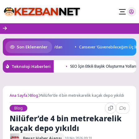
Skip
to
content
Son Eklenenler
o’da start Başkan Büyükakın’dan
Cansever ‘Güvenebileceğim Üç İnsan
Teknoloji Haberleri
SEO İçin Etkili Başlık Oluşturma Yolları
Ana Sayfa
Blog
Nilüfer’de 4 bin metrekarelik kaçak depo yıkıldı
Blog
0
Nilüfer’de 4 bin metrekarelik
kaçak depo yıkıldı
Beyaz Haber Ajansı
10 Nis 2026 09:31