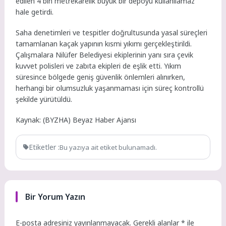
edilen 4 bin metrekarelik büyük bir depoyu kullanılamaz
hale getirdi.
Saha denetimleri ve tespitler doğrultusunda yasal süreçleri
tamamlanan kaçak yapının kısmi yıkımı gerçekleştirildi.
Çalışmalara Nilüfer Belediyesi ekiplerinin yanı sıra çevik
kuvvet polisleri ve zabıta ekipleri de eşlik etti. Yıkım
süresince bölgede geniş güvenlik önlemleri alınırken,
herhangi bir olumsuzluk yaşanmaması için süreç kontrollü
şekilde yürütüldü.
Kaynak: (BYZHA) Beyaz Haber Ajansı
Etiketler :
Bu yazıya ait etiket bulunamadı.
Bir Yorum Yazın
E-posta adresiniz yayınlanmayacak.
Gerekli alanlar
*
ile