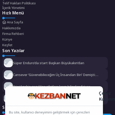
Telif Hakları Politikası
İçerik Yönetimi
Hızlı Menü
Ana Sayfa
Hakkımızda
Firma Rehberi
Künye
Keşfet
Son Yazılar
Süper Enduro’da start Başkan Büyükakın’dan
Cansever ‘Güvenebileceğim Üç İnsandan Biri’ Demişti:
Mahmut Görgen’den Cansever’e Duygusal Veda
Büyükşehir, çocukları afetlere karşı bilinçlendiriyor
Çerez
Kullanı
Gökeyüp Mahallesi’nin Su Sorunu Çözüme Kavuşturuldu
Sosyal Medya
Bu site, kullanıcı deneyimini geliştirmek için çerezleri