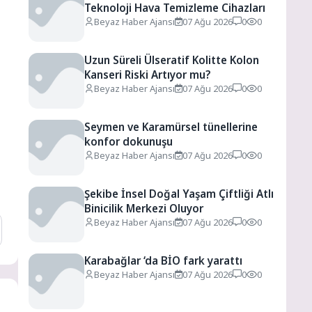
Teknoloji Hava Temizleme Cihazları
Beyaz Haber Ajansı
07 Ağu 2026
0
0
Uzun Süreli Ülseratif Kolitte Kolon
Kanseri Riski Artıyor mu?
Beyaz Haber Ajansı
07 Ağu 2026
0
0
Seymen ve Karamürsel tünellerine
konfor dokunuşu
Beyaz Haber Ajansı
07 Ağu 2026
0
0
Şekibe İnsel Doğal Yaşam Çiftliği Atlı
Binicilik Merkezi Oluyor
Beyaz Haber Ajansı
07 Ağu 2026
0
0
Karabağlar ‘da BİO fark yarattı
Beyaz Haber Ajansı
07 Ağu 2026
0
0