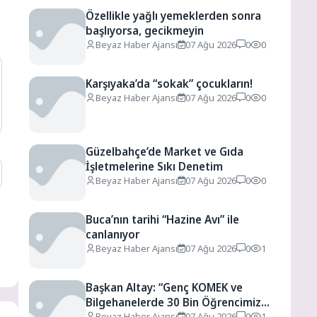
Özellikle yağlı yemeklerden sonra
başlıyorsa, gecikmeyin
Beyaz Haber Ajansı
07 Ağu 2026
0
0
Karşıyaka’da “sokak” çocukların!
Beyaz Haber Ajansı
07 Ağu 2026
0
0
Güzelbahçe’de Market ve Gıda
İşletmelerine Sıkı Denetim
Beyaz Haber Ajansı
07 Ağu 2026
0
0
Buca’nın tarihi “Hazine Avı” ile
canlanıyor
Beyaz Haber Ajansı
07 Ağu 2026
0
1
Başkan Altay: “Genç KOMEK ve
Bilgehanelerde 30 Bin Öğrencimiz
Beyaz Haber Ajansı
Yaz Aylarını Bizimle Birlikte Geçiriyor”
07 Ağu 2026
0
1