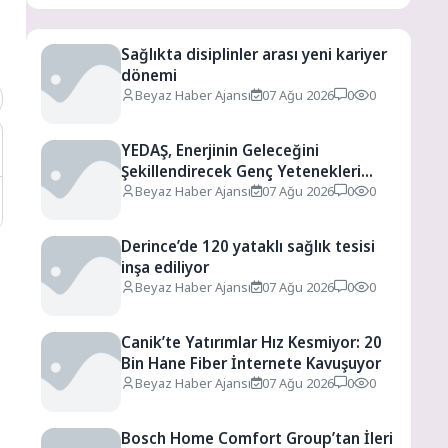
Sağlıkta disiplinler arası yeni kariyer
dönemi
Beyaz Haber Ajansı
07 Ağu 2026
0
0
YEDAŞ, Enerjinin Geleceğini
Şekillendirecek Genç Yetenekleri
Arıyor
Beyaz Haber Ajansı
07 Ağu 2026
0
0
Derince’de 120 yataklı sağlık tesisi
inşa ediliyor
Beyaz Haber Ajansı
07 Ağu 2026
0
0
Canik’te Yatırımlar Hız Kesmiyor: 20
Bin Hane Fiber İnternete Kavuşuyor
Beyaz Haber Ajansı
07 Ağu 2026
0
0
Bosch Home Comfort Group’tan İleri