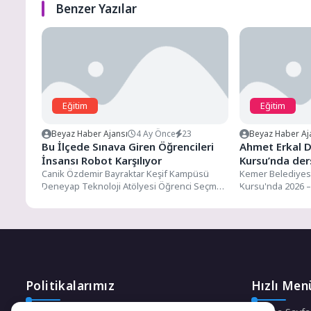
Benzer Yazılar
Eğitim
Eğitim
Beyaz Haber Ajansı
4 Ay Önce
23
Beyaz Haber Aj
Bu İlçede Sınava Giren Öğrencileri
Ahmet Erkal D
İnsansı Robot Karşılıyor
Kursu’nda ders
Canik Özdemir Bayraktar Keşif Kampüsü
Kemer Belediyesi
Deneyap Teknoloji Atölyesi Öğrenci Seçme
Kursu'nda 2026 –
Sınavı'na öğrenciler akın ediyor, sınava...
dönemi başladı. K
Politikalarımız
Hızlı Men
Gizlilik Politikası