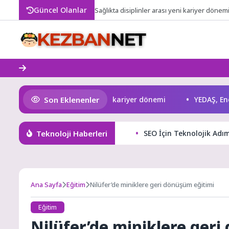
Skip
Güncel Olanlar
Sağlıkta disiplinler arası yeni kariyer dönem
to
content
Son Eklenenler
ağlıkta disiplinler arası yeni kariyer dönemi
YEDAŞ, Enerji
Teknoloji Haberleri
SEO İçin Teknolojik Adım
Ana Sayfa
Eğitim
Nilüfer’de miniklere geri dönüşüm eğitimi
Eğitim
Nilüfer’de miniklere ger