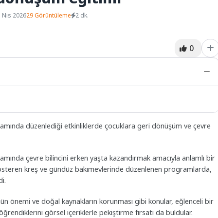
 Nis 2026
29 Görüntüleme
2 dk.
0
psamında düzenlediği etkinliklerde çocuklara geri dönüşüm ve çevre
psamında çevre bilincini erken yaşta kazandırmak amacıyla anlamlı bir
et gösteren kreş ve gündüz bakımevlerinde düzenlenen programlarda,
i.
mün önemi ve doğal kaynakların korunması gibi konular, eğlenceli bir
 öğrendiklerini görsel içeriklerle pekiştirme fırsatı da buldular.