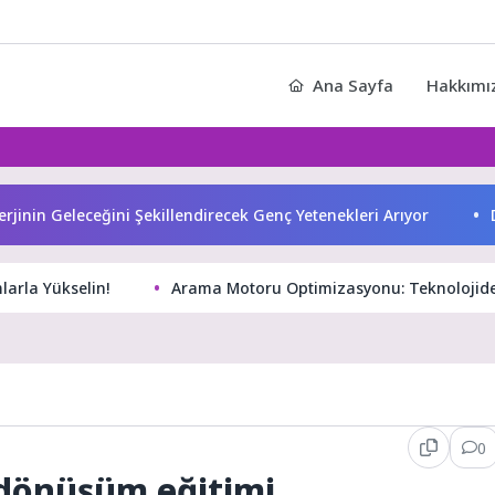
i
Ana Sayfa
Hakkımı
nin Geleceğini Şekillendirecek Genç Yetenekleri Arıyor
Deri
larla Yükselin!
Arama Motoru Optimizasyonu: Teknolojid
0
i dönüşüm eğitimi