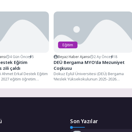
Eğitim
ansı
4 Gün Önce
5
Beyaz Haber Ajansı
2 Ay Önce
18
estek Eğitim
DEÜ Bergama MYO’da Mezuniyet
 zili çaldı
Coşkusu
 Ahmet Erkal Destek Eğitim
Dokuz Eylül Üniversitesi (DEÜ) Bergama
 2027 eğitim öğretim
Meslek Yüksekokulunun 2025-2026
emer...
Akademik Yılı Mezuniyet Töreni, yoğun
katılımla gerçekleştirildi....
ü
Son Yazılar