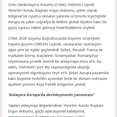
Ordu Yardımlaşma Kurumu (OYAK) OMSAN Lojistik
Yönetim Kurulu Başkanı Ergun Arıburnu, şirket olarak
bölgesel bir oyuncu olmanın yanında otomotiv lojistiğinde
Avrupa ve yakın coğrafya ile birlikte global ölçekte kalıcı bir
güçlü oyuncu haline gelmeyi hedeflediklerini söyledi.
OYAK 2030 vizyonu doğrultusunda büyüme stratejisini
hayata geçiren OMSAN Lojistik, uluslararası operasyon
ağını yeni bir eşikle güçlendirdi. Şirket, Renault Fransa ile
markanın bitmiş araçlarının Slovenya’dan Romanya’ya
taşınmasına yönelik önemli bir anlaşmaya imza attı. Bu
adım, OMSAN’ın yurt dışı taşımacılığında ulaştığı
operasyonel olgunluğunu teyit etti. Şirket Avrupa pazarında
kalıcı büyüme hedefleri açısından kritik bir dönüm noktasını
aşarken yönünü Asya Pasifik bölgesine çevirdi.
“Anlaşma Avrupa’da derinleşmenin yansıması”
Yapılan anlaşmayı değerlendiren Yönetim Kurulu Başkanı
Ergun Arıburnu, güçlü operasyonel kabiliyetini,
organizasyonel disiplinini ve uluslararası kalite