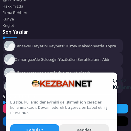
Hakkımızda
Firma Rehberi
Künye
Keşfet
Son Yazılar
Cansever Hayatını Kaybetti: Kuzey Makedonya’da Toprağa
Verilecek
Osmangazi’de Geleceğin Yüzücüleri Sertifikalarını Aldı
Bilgesu Erenus Son Yolculuğuna Uğurlandı
Çerez
Kullanı
Urla Belediyesi’nden ücretsiz üniversite tercih danışmanlığı
Sosyal Medya
Bu site, kullanıcı deneyimini geliştirmek için çerezleri
kullanmaktadır. Devam ederek bu çerezleri kabul etmiş
Instagram
Facebook
Twitter
olursunuz.
LinkedIn
YouTube
TikTok
Kabul Et
Reddet