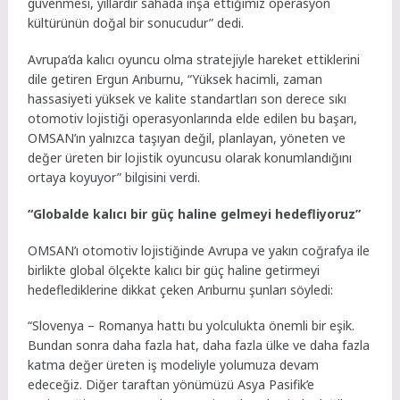
güvenmesi, yıllardır sahada inşa ettiğimiz operasyon
kültürünün doğal bir sonucudur” dedi.
Avrupa’da kalıcı oyuncu olma stratejiyle hareket ettiklerini
dile getiren Ergun Arıburnu, “Yüksek hacimli, zaman
hassasiyeti yüksek ve kalite standartları son derece sıkı
otomotiv lojistiği operasyonlarında elde edilen bu başarı,
OMSAN’ın yalnızca taşıyan değil, planlayan, yöneten ve
değer üreten bir lojistik oyuncusu olarak konumlandığını
ortaya koyuyor” bilgisini verdi.
“Globalde kalıcı bir güç haline gelmeyi hedefliyoruz”
OMSAN’ı otomotiv lojistiğinde Avrupa ve yakın coğrafya ile
birlikte global ölçekte kalıcı bir güç haline getirmeyi
hedeflediklerine dikkat çeken Arıburnu şunları söyledi:
“Slovenya – Romanya hattı bu yolculukta önemli bir eşik.
Bundan sonra daha fazla hat, daha fazla ülke ve daha fazla
katma değer üreten iş modeliyle yolumuza devam
edeceğiz. Diğer taraftan yönümüzü Asya Pasifik’e