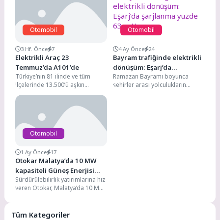
Otomobil
Otomobil
3 Hf. Önce
7
4 Ay Önce
24
Elektrikli Araç 23
Bayram trafiğinde elektrikli
Temmuz’da A101’de
dönüşüm: Eşarj’da
Türkiye’nin 81 ilinde ve tüm
Ramazan Bayramı boyunca
şarjlanma yüzde 63 arttı
ilçelerinde 13.500’ü aşkın
şehirler arası yolculukların
marketiyle hizmet veren,
yoğunlaşmasıyla birlikte
1.200’den fazla tedarikçisiyle
elektrikli araçların şarjlanma
perakende...
oranlarında dikkat çekici bir...
Otomobil
1 Ay Önce
17
Otokar Malatya’da 10 MW
kapasiteli Güneş Enerjisi
Sürdürülebilirlik yatırımlarına hız
Santralini devreye aldı
veren Otokar, Malatya’da 10 MW
kapasiteli Güneş Enerjisi
Santralini (GES) devreye aldı....
Tüm Kategoriler