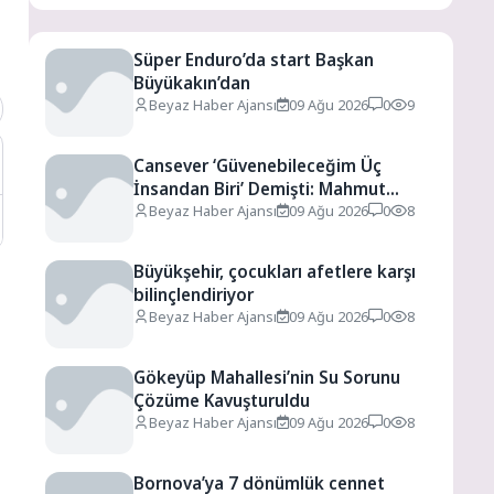
Süper Enduro’da start Başkan
Büyükakın’dan
Beyaz Haber Ajansı
09 Ağu 2026
0
9
Cansever ‘Güvenebileceğim Üç
İnsandan Biri’ Demişti: Mahmut
Görgen’den Cansever’e Duygusal
Beyaz Haber Ajansı
09 Ağu 2026
0
8
Veda
Büyükşehir, çocukları afetlere karşı
bilinçlendiriyor
Beyaz Haber Ajansı
09 Ağu 2026
0
8
Gökeyüp Mahallesi’nin Su Sorunu
Çözüme Kavuşturuldu
Beyaz Haber Ajansı
09 Ağu 2026
0
8
Bornova’ya 7 dönümlük cennet