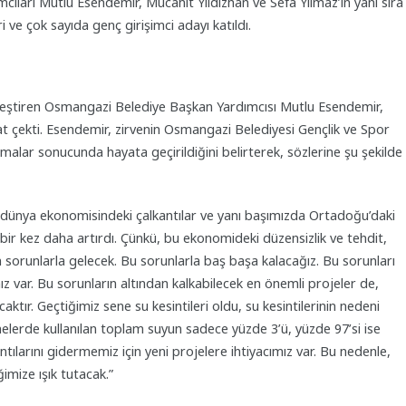
ıları Mutlu Esendemir, Mücahit Yıldızhan ve Sefa Yılmaz’ın yanı sıra
ri ve çok sayıda genç girişimci adayı katıldı.
ekleştiren Osmangazi Belediye Başkan Yardımcısı Mutlu Esendemir,
at çekti. Esendemir, zirvenin Osmangazi Belediyesi Gençlik ve Spor
malar sonucunda hayata geçirildiğini belirterek, sözlerine şu şekilde
te dünya ekonomisindeki çalkantılar ve yanı başımızda Ortadoğu’daki
bir kez daha artırdı. Çünkü, bu ekonomideki düzensizlik ve tehdit,
en sorunlarla gelecek. Bu sorunlarla baş başa kalacağız. Bu sorunları
mız var. Bu sorunların altından kalkabilecek en önemli projeler de,
acaktır. Geçtiğimiz sene su kesintileri oldu, su kesintilerinin nedeni
nelerde kullanılan toplam suyun sadece yüzde 3’ü, yüzde 97’si ise
ıntılarını gidermemiz için yeni projelere ihtiyacımız var. Bu nedenle,
mize ışık tutacak.”