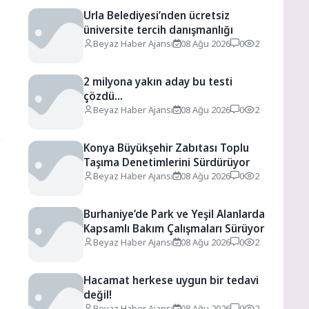
Urla Belediyesi’nden ücretsiz
üniversite tercih danışmanlığı
Beyaz Haber Ajansı
08 Ağu 2026
0
2
2 milyona yakın aday bu testi
çözdü…
Beyaz Haber Ajansı
08 Ağu 2026
0
2
n
Konya Büyükşehir Zabıtası Toplu
Taşıma Denetimlerini Sürdürüyor
Beyaz Haber Ajansı
08 Ağu 2026
0
2
Burhaniye’de Park ve Yeşil Alanlarda
Kapsamlı Bakım Çalışmaları Sürüyor
Beyaz Haber Ajansı
08 Ağu 2026
0
2
Hacamat herkese uygun bir tedavi
değil!
Beyaz Haber Ajansı
08 Ağu 2026
0
2