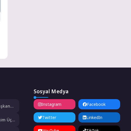
Sosyal Medya
Instagram
Facebook
aşkan
Twitter
LinkedIn
ğim Üç
 Mahmut
YouTube
TikTok
Duygusal