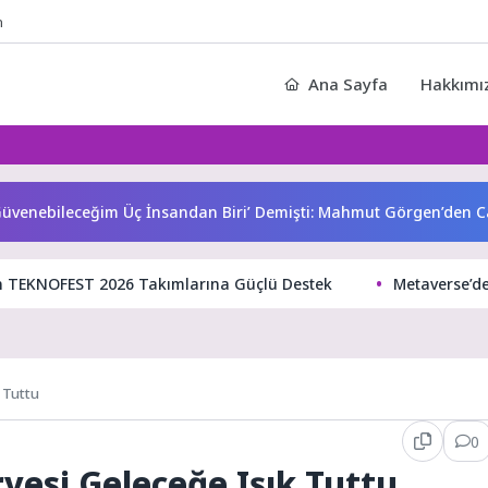
n
Ana Sayfa
Hakkımı
ebileceğim Üç İnsandan Biri’ Demişti: Mahmut Görgen’den Canse
en TEKNOFEST 2026 Takımlarına Güçlü Destek
Metaverse’de 
k Tuttu
0
rvesi Geleceğe Işık Tuttu