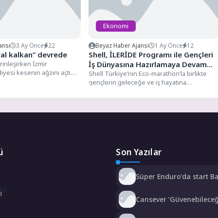
Ekonomi
ansı
3 Ay Önce
22
Beyaz Haber Ajansı
1 Ay Önce
12
yal kalkan” devrede
Shell, İLERİDE Programı ile Gençleri
rinleşirken İzmir
İş Dünyasına Hazırlamaya Devam
yesi kesenin ağzını açtı.
Ediyor
Shell Türkiye’nin Eco-marathon’la birlikte
ciye, anneden afetzedeye
gençlerin geleceğe ve iş hayatına
hazırlanmasına destek olmak amacıyla
yürüttüğü sosyal...
ü
Son Yazılar
Süper Enduro’da start B
Büyükakın’dan
mı
i
Cansever ‘Güvenebilece
İnsandan Biri’ Demişti:
Görgen’den Cansever’e 