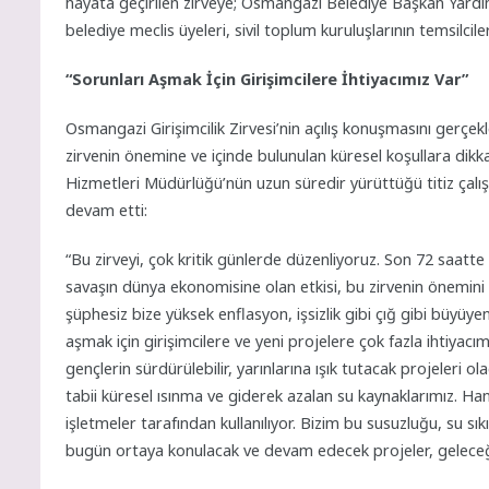
hayata geçirilen zirveye; Osmangazi Belediye Başkan Yardımc
belediye meclis üyeleri, sivil toplum kuruluşlarının temsilcile
“Sorunları Aşmak İçin Girişimcilere İhtiyacımız Var”
Osmangazi Girişimcilik Zirvesi’nin açılış konuşmasını gerç
zirvenin önemine ve içinde bulunulan küresel koşullara dikk
Hizmetleri Müdürlüğü’nün uzun süredir yürüttüğü titiz çalış
devam etti:
“Bu zirveyi, çok kritik günlerde düzenliyoruz. Son 72 saat
savaşın dünya ekonomisine olan etkisi, bu zirvenin önemini 
şüphesiz bize yüksek enflasyon, işsizlik gibi çığ gibi büyüy
aşmak için girişimcilere ve yeni projelere çok fazla ihtiyacı
gençlerin sürdürülebilir, yarınlarına ışık tutacak projeleri ol
tabii küresel ısınma ve giderek azalan su kaynaklarımız. Ha
işletmeler tarafından kullanılıyor. Bizim bu susuzluğu, su sık
bugün ortaya konulacak ve devam edecek projeler, geleceği