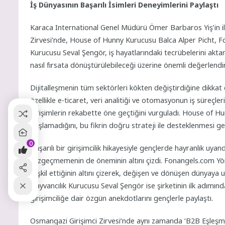
İş Dünyasının Başarılı İsimleri Deneyimlerini Paylaştı
Karaca International Genel Müdürü Ömer Barbaros Yiş’in i
Zirvesi’nde, House of Hunny Kurucusu Balca Alper Picht, 
Kurucusu Seval Şengör, iş hayatlarındaki tecrübelerini aktara
nasıl fırsata dönüştürülebileceği üzerine önemli değerlend
Dijitalleşmenin tüm sektörleri kökten değiştirdiğine dikk
özellikle e-ticaret, veri analitiği ve otomasyonun iş süreçler
girişimlerin rekabette öne geçtiğini vurguladı. House of Hunn
başlamadığını, bu fikrin doğru strateji ile desteklenmesi g
0
Başarılı bir girişimcilik hikayesiyle gençlerde hayranlık uy
vazgeçmemenin de öneminin altını çizdi. Fonangels.com Yö
teşkil ettiğinin altını çizerek, değişen ve dönüşen dünyaya
Hayvancılık Kurucusu Seval Şengör ise şirketinin ilk adımı
girişimciliğe dair özgün anekdotlarını gençlerle paylaştı.
Osmangazi Girişimci Zirvesi’nde aynı zamanda ‘B2B Eşleşmel