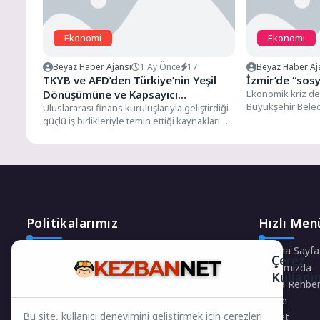
Ekonomi
Ekonomi
Beyaz Haber Ajansı
1 Ay Önce
17
Beyaz Haber Aj
TKYB ve AFD’den Türkiye’nin Yeşil
İzmir’de “sos
Dönüşümüne ve Kapsayıcı
Ekonomik kriz de
Büyükşehir Beledi
Kalkınmasına 200 Milyon Avroluk
Uluslararası finans kuruluşlarıyla geliştirdiği
Emekliden öğren
güçlü iş birlikleriyle temin ettiği kaynakları
Kaynak
yüz binlerce...
Türkiye'nin öncelikli yatırım alanlarına
yönlendirmeye...
Politikalarımız
Hızlı Men
Gizlilik Politikası
Ana Sayfa
Çerez
Çerez Politikası
Hakkımızda
Kullanı
Telif Hakları Politikası
Firma Rehber
İçerik Yönetimi
Künye
Bu site, kullanıcı deneyimini geliştirmek için çerezleri
Keşfet