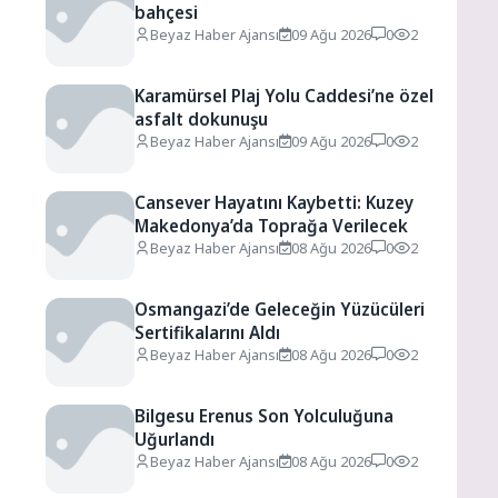
bahçesi
Beyaz Haber Ajansı
09 Ağu 2026
0
2
Karamürsel Plaj Yolu Caddesi’ne özel
asfalt dokunuşu
Beyaz Haber Ajansı
09 Ağu 2026
0
2
Cansever Hayatını Kaybetti: Kuzey
Makedonya’da Toprağa Verilecek
Beyaz Haber Ajansı
08 Ağu 2026
0
2
Osmangazi’de Geleceğin Yüzücüleri
Sertifikalarını Aldı
Beyaz Haber Ajansı
08 Ağu 2026
0
2
Bilgesu Erenus Son Yolculuğuna
Uğurlandı
Beyaz Haber Ajansı
08 Ağu 2026
0
2