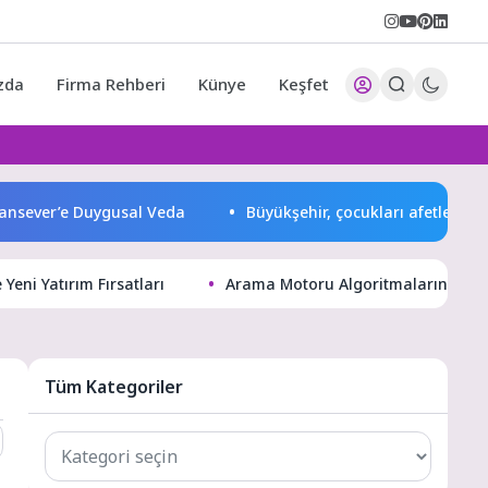
zda
Firma Rehberi
Künye
Keşfet
ver’e Duygusal Veda
Büyükşehir, çocukları afetlere karşı b
Yeni Yatırım Fırsatları
Arama Motoru Algoritmalarında Te
Tüm Kategoriler
Tüm
Kategoriler