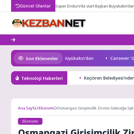
Skip
Güncel Olanlar
Süper Enduro’da start Başkan Büyükakın’da
to
content
Son Eklenenler
er Enduro’da start Başkan Büyükakın’dan
Cansever ‘Güven
Teknoloji Haberleri
Keçiören Belediyesi’nd
Ana Sayfa
Ekonomi
Osmangazi Girişimcilik Zirvesi Geleceğe Işı
Ekonomi
Osmangazi Girişimcilik Zi