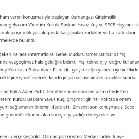
lham veren konuşmasıyla başlayan Osmangazi Girişimcilik
Fonangels.com Yönetim Kurulu Başkanı Yavuz Kuş ve SECE Hayvancılık
rak girişimcilik yolculuğunda karşılaşılan zorluklar ve bu zorlukların
irmelerde bulundu.
at çeken Karaca International Genel Müdürü Ömer Barbaros Yiş,
inde vazgeçilmez hale geldiğini belirtti. Yiş, teknolojiyi doğru kullana
y Kurucusu Balca Alper Picht de, girişimciliğin yalnızca iyi bir fikirle
erektiğine işaret ederek, kendi girişim serüveninden örnekler sundu.
andıran Balca Alper Picht, hedeflere inanmanın ve asla o hedeften
netim Kurulu Başkanı Yavuz Kuş, girişimciliğin her noktada önem
 uyum sağlamanın önemini ifade etti. Zirvenin son konuşmacısı Sece
ndan günümüze kadar olan süreçte yaşadığı deneyimleri ve
eri’ gerçekleştirildi. Osmangazi Gösteri Merkezi’ndeki fuaye