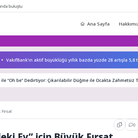
sında buluştu
Ana Sayfa
Hakkımı
akıfBank’ın aktif büyüklüğü yıllık bazda yüzde 28 artışla 5,8 trilyon
i ile “Oh be” Dedirtiyor: Çıkarılabilir Düğme ile Ocakta Zahmetsiz 
 Fırsat
0
ki Ev” için Büyük Fırsat