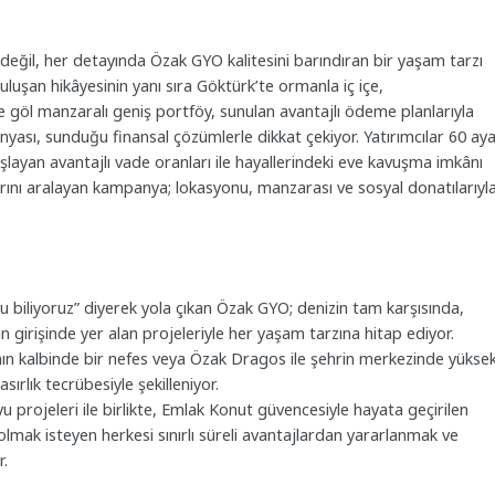
eğil, her detayında Özak GYO kalitesini barındıran bir yaşam tarzı
luşan hikâyesinin yanı sıra Göktürk’te ormanla iç içe,
göl manzaralı geniş portföy, sunulan avantajlı ödeme planlarıyla
nyası, sunduğu finansal çözümlerle dikkat çekiyor. Yatırımcılar 60 ay
layan avantajlı vade oranları ile hayallerindeki eve kavuşma imkânı
larını aralayan kampanya; lokasyonu, manzarası ve sosyal donatılarıyl
biliyoruz” diyerek yola çıkan Özak GYO; denizin tam karşısında,
irişinde yer alan projeleriyle her yaşam tarzına hitap ediyor.
nın kalbinde bir nefes veya Özak Dragos ile şehrin merkezinde yükse
ırlık tecrübesiyle şekilleniyor.
projeleri ile birlikte, Emlak Konut güvencesiyle hayata geçirilen
lmak isteyen herkesi sınırlı süreli avantajlardan yararlanmak ve
r.