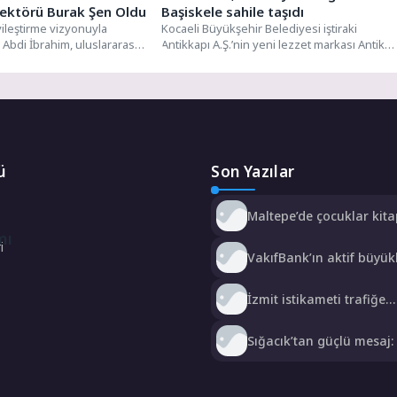
ektörü Burak Şen Oldu
Başiskele sahile taşıdı
iyileştirme vizyonuyla
Kocaeli Büyükşehir Belediyesi iştiraki
 Abdi İbrahim, uluslararası
Antikkapı A.Ş.’nin yeni lezzet markası Antik
ığını güçlendirme ve
Balık, vatandaşlardan gelen yoğun talep...
ü
Son Yazılar
Maltepe’de çocuklar kita
renkli dünyasında buluş
mı
i
VakıfBank’ın aktif büyü
yıllık bazda yüzde 28 artışl
trilyon TL’yi aştı
İzmit istikameti trafiğe
kapatılacak: Başiskele
Kavşağı’nda gece çalışm
Sığacık’tan güçlü mesaj:
bizim, Sığacık hepimizin