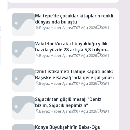
Maltepe’de çocuklar kitapların renkli
dünyasında buluştu
Beyaz Haber Ajansı
07 Ağu 2026
0
1
VakıfBank’ın aktif büyüklüğü yıllık
bazda yüzde 28 artışla 5,8 trilyon
TL’yi aştı
Beyaz Haber Ajansı
07 Ağu 2026
0
1
İzmit istikameti trafiğe kapatılacak:
Başiskele Kavşağı’nda gece çalışması
Beyaz Haber Ajansı
07 Ağu 2026
0
1
Sığacık’tan güçlü mesaj: “Deniz
bizim, Sığacık hepimizin”
Beyaz Haber Ajansı
07 Ağu 2026
0
1
k
Konya Büyükşehir’in Baba-Oğul