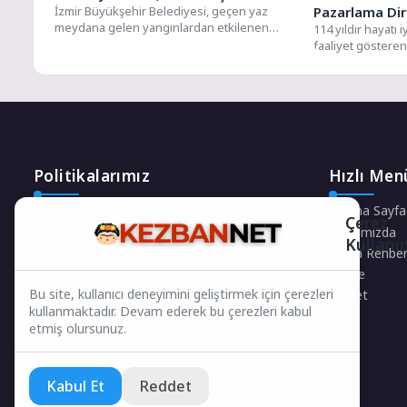
İzmir Büyükşehir Belediyesi, geçen yaz
Pazarlama Dir
meydana gelen yangınlardan etkilenen
114 yıldır hayatı 
Ödemiş’teki üreticinin mahsulünün tarlada
faaliyet gösteren
kalmaması için...
pazarlardaki varl
büyüme...
Politikalarımız
Hızlı Men
Gizlilik Politikası
Ana Sayfa
Çerez
Çerez Politikası
Hakkımızda
Kullanı
Telif Hakları Politikası
Firma Rehber
İçerik Yönetimi
Künye
Bu site, kullanıcı deneyimini geliştirmek için çerezleri
Keşfet
kullanmaktadır. Devam ederek bu çerezleri kabul
etmiş olursunuz.
Kabul Et
Reddet