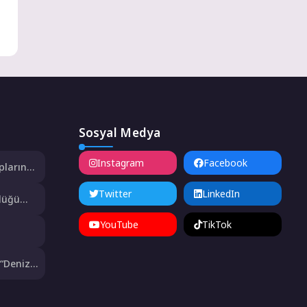
Sosyal Medya
Instagram
Facebook
pların
tu
Twitter
LinkedIn
klüğü
a 5,8
YouTube
TikTok
ası
 “Deniz
”