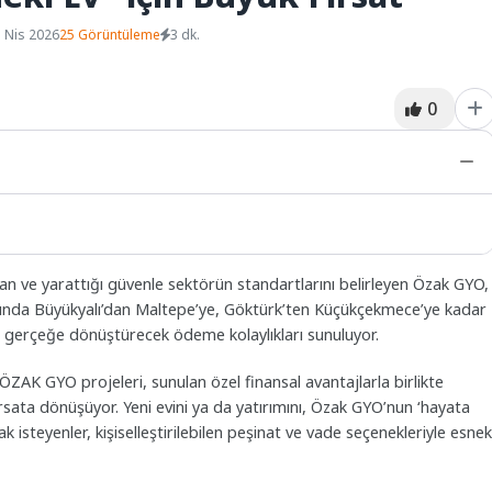
 Nis 2026
25 Görüntüleme
3 dk.
0
lan ve yarattığı güvenle sektörün standartlarını belirleyen Özak GYO,
ında Büyükyalı’dan Maltepe’ye, Göktürk’ten Küçükçekmece’ye kadar
i gerçeğe dönüştürecek ödeme kolaylıkları sunuluyor.
ZAK GYO projeleri, sunulan özel finansal avantajlarla birlikte
ırsata dönüşüyor. Yeni evini ya da yatırımını, Özak GYO’nun ‘hayata
isteyenler, kişiselleştirilebilen peşinat ve vade seçenekleriyle esne