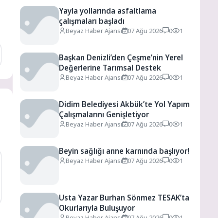
Yayla yollarında asfaltlama
çalışmaları başladı
Beyaz Haber Ajansı
07 Ağu 2026
0
1
Başkan Denizli’den Çeşme’nin Yerel
Değerlerine Tarımsal Destek
Beyaz Haber Ajansı
07 Ağu 2026
0
1
Didim Belediyesi Akbük’te Yol Yapım
Çalışmalarını Genişletiyor
Beyaz Haber Ajansı
07 Ağu 2026
0
1
Beyin sağlığı anne karnında başlıyor!
Beyaz Haber Ajansı
07 Ağu 2026
0
1
Usta Yazar Burhan Sönmez TESAK’ta
Okurlarıyla Buluşuyor
Beyaz Haber Ajansı
07 Ağu 2026
0
1