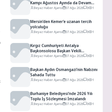
Kampı Ağustos Ayında da Devam
Edecek
Beyaz Haber Ajansı
07 Ağu 2026
0
1
Mersin’den Kemer’e uzanan tercih
yolculuğu
a
Beyaz Haber Ajansı
07 Ağu 2026
0
1
a
Kırgız Cumhuriyeti Antalya
Başkonsolosu Başkan Vekili
Özdemir’i ziyaret etti
Beyaz Haber Ajansı
07 Ağu 2026
0
1
Başkan Aydın Osmangazi’nin Nabzını
Sahada Tuttu
Beyaz Haber Ajansı
07 Ağu 2026
0
1
k
Burhaniye Belediyesi’nde 2026 Yılı
Toplu İş Sözleşmesi İmzalandı
Beyaz Haber Ajansı
07 Ağu 2026
0
1