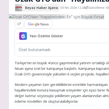
Beyaz Haber Ajansı
03 Nis 2026 12:28
Güncelleme: 03
Yazı Özetini Göster
Özet bulunamadı.
Türkiye’nin en büyük 4’üncü gayrimenkul yatırım ortaklığı o
Nisan ayına özel bir kampanya başlattı. Kampanya kapsam
Özak GYO güvencesiyle yükselen 6 seçkin projede, hayaller
Modern yaşamın tüm gerekliliklerini estetikle harmanlayan Ö
hayallerindeki konuta kavuşmak isteyenler için eşsiz birer f
değer katma’ vizyonuyla şekillenen yaşam alanlarından almak 
ödeme modelleri de oluşturulabiliyorlar.