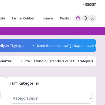
zda
Firma Rehberi
Künye
Keşfet
 TL’yi aştı
İzmit istikameti trafiğe kapatılacak: Başiskele
Temizlik
2026 Teknoloji Trendleri ve SEO Stratejileri
Tüm Kategoriler
Tüm
Kategoriler