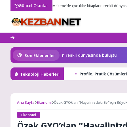
Skip
Güncel Olanlar
Maltepe’de çocuklar kitapların renkli dünya
to
content
Son Eklenenler
altepe’de çocuklar kitapların renkli dünyasında buluştu
V
Teknoloji Haberleri
Profilo, Pratik Çözümler
Ana Sayfa
Ekonomi
Özak GYO’dan “Hayalinizdeki Ev” için Büyük
Ekonomi
Özak GYO’dan “Hayalinizde