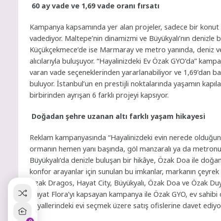
60 ay vade ve 1,69 vade oranı fırsatı
Kampanya kapsamında yer alan projeler, sadece bir konut d
vadediyor. Maltepe’nin dinamizmi ve Büyükyalı’nın denizle bu
Küçükçekmece’de ise Marmaray ve metro yanında, deniz ve 
alıcılarıyla buluşuyor. “Hayalinizdeki Ev Özak GYO’da” kampa
varan vade seçeneklerinden yararlanabiliyor ve 1,69’dan baş
buluyor. İstanbul’un en prestijli noktalarında yaşamın kapı
birbirinden ayrışan 6 farklı projeyi kapsıyor.
Doğadan şehre uzanan altı farklı yaşam hikayesi
Reklam kampanyasında “Hayalinizdeki evin nerede olduğunu 
ormanın hemen yanı başında, göl manzaralı ya da metronun g
Büyükyalı’da denizle buluşan bir hikâye, Özak Doa ile doğa
konfor arayanlar için sunulan bu imkanlar, markanın çeyrek as
Özak Dragos, Hayat City, Büyükyalı, Özak Doa ve Özak Duyu 
Hayat Flora’yı kapsayan kampanya ile Özak GYO, ev sahibi o
hayallerindeki evi seçmek üzere satış ofislerine davet ediyo