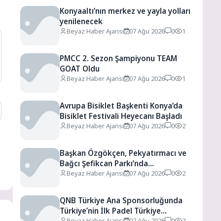
Konyaaltı’nın merkez ve yayla yolları
yenilenecek
Beyaz Haber Ajansı
07 Ağu 2026
0
1
PMCC 2. Sezon Şampiyonu TEAM
GOAT Oldu
Beyaz Haber Ajansı
07 Ağu 2026
0
1
Avrupa Bisiklet Başkenti Konya’da
Bisiklet Festivali Heyecanı Başladı
Beyaz Haber Ajansı
07 Ağu 2026
0
2
Başkan Özgökçen, Pekyatırmacı ve
Bağcı Şefikcan Parkı’nda
Vatandaşlarla Bir Araya Geldi
Beyaz Haber Ajansı
07 Ağu 2026
0
2
QNB Türkiye Ana Sponsorluğunda
Türkiye’nin İlk Padel Türkiye
Şampiyonası Başlıyor
Beyaz Haber Ajansı
07 Ağu 2026
0
2