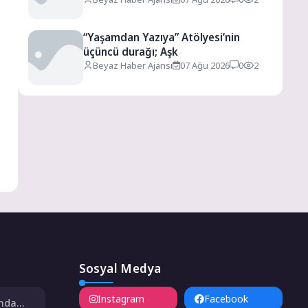
“Yaşamdan Yazıya” Atölyesi’nin
üçüncü durağı; Aşk
Beyaz Haber Ajansı
07 Ağu 2026
0
2
Sosyal Medya
Instagram
Facebook
ında