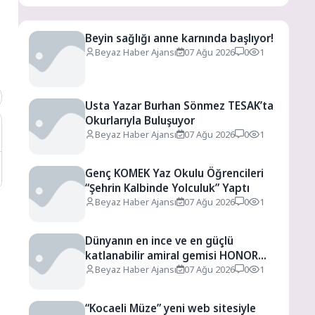
Beyin sağlığı anne karnında başlıyor!
Beyaz Haber Ajansı
07 Ağu 2026
0
1
Usta Yazar Burhan Sönmez TESAK’ta
Okurlarıyla Buluşuyor
Beyaz Haber Ajansı
07 Ağu 2026
0
1
Genç KOMEK Yaz Okulu Öğrencileri
“Şehrin Kalbinde Yolculuk” Yaptı
Beyaz Haber Ajansı
07 Ağu 2026
0
1
Dünyanın en ince ve en güçlü
katlanabilir amiral gemisi HONOR
Magic V6 Türkiye’de
Beyaz Haber Ajansı
07 Ağu 2026
0
1
“Kocaeli Müze” yeni web sitesiyle