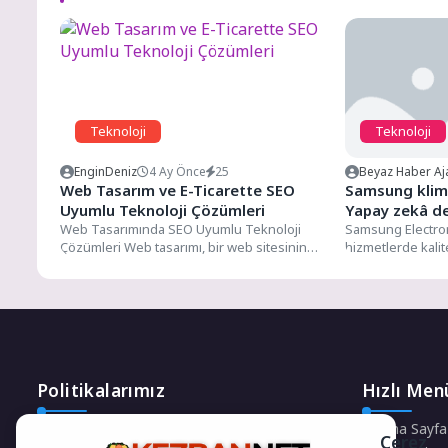
Teknoloji
Teknoloji
EnginDeniz
4 Ay Önce
25
Beyaz Haber Aj
Web Tasarım ve E-Ticarette SEO
Samsung klima
Uyumlu Teknoloji Çözümleri
Yapay zekâ de
Web Tasarımında SEO Uyumlu Teknoloji
Samsung Electron
Çözümleri Web tasarımı, bir web sitesinin
hizmetlerde kalit
başarılı olması için önemli...
ileri taşıyan faali
Politikalarımız
Hızlı Men
Gizlilik Politikası
Ana Sayfa
Çerez
Çerez Politikası