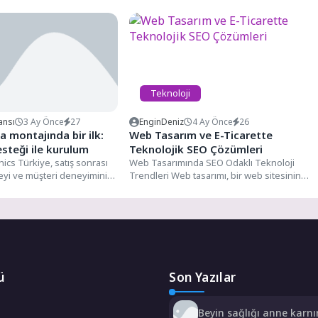
Teknoloji
ansı
3 Ay Önce
27
EnginDeniz
4 Ay Önce
26
 montajında bir ilk:
Web Tasarım ve E-Ticarette
steği ile kurulum
Teknolojik SEO Çözümleri
ics Türkiye, satış sonrası
Web Tasarımında SEO Odaklı Teknoloji
eyi ve müşteri deneyimini
Trendleri Web tasarımı, bir web sitesinin
yetleriyle sektörde dikkat...
görünümü, kullanıcı deneyimi, kullanıcı...
ü
Son Yazılar
Beyin sağlığı anne karn