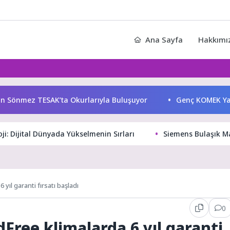
Ana Sayfa
Hakkımı
önmez TESAK’ta Okurlarıyla Buluşuyor
Genç KOMEK Yaz Oku
i: Dijital Dünyada Yükselmenin Sırları
Siemens Bulaşık Ma
ıl garanti fırsatı başladı
0
ree klimalarda 6 yıl garanti