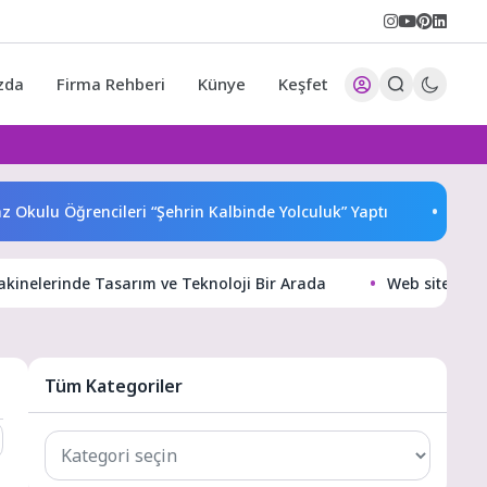
zda
Firma Rehberi
Künye
Keşfet
lu Öğrencileri “Şehrin Kalbinde Yolculuk” Yaptı
Dünyanın
kinelerinde Tasarım ve Teknoloji Bir Arada
Web siteniz iç
Tüm Kategoriler
Tüm
Kategoriler