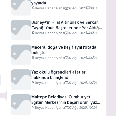
yayında
Beyaz Haber Ajansı
07 Ağu 2026
0
1
k
Disney+’ın Hilal Altınbilek ve Serkan
Çayoğlu’nun Başrollerinde Yer Aldığı
“Öngörü” Filminin Teaser Afişleri ve
Beyaz Haber Ajansı
07 Ağu 2026
0
1
Merak Uyandıran İlk Tanıtımı
Yayımlandı
Macera, doğa ve keşif aynı rotada
buluştu
Beyaz Haber Ajansı
07 Ağu 2026
0
1
Yaz okulu öğrencileri afetler
hakkında bilinçlendi
Beyaz Haber Ajansı
07 Ağu 2026
0
1
Maltepe Belediyesi Cumhuriyet
Eğitim Merkezi’nin başarı oranı yüzde
94,3
Beyaz Haber Ajansı
07 Ağu 2026
0
1