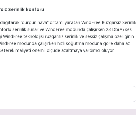
rsız Serinlik konforu
e dağıtarak “durgun hava” ortamı yaratan WindFree Rüzgarsız Serinli
onforlu serinlik sunar ve WindFree modunda çalışırken 23 Db(A) ses
ği WindFree teknolojisi rüzgarsız serinlik ve sessiz çalışma özelliğinin
a, WindFree modunda çalışırken hızlı soğutma moduna göre daha az
keterek maliyeti önemli ölçüde azaltmaya yardımcı oluyor.