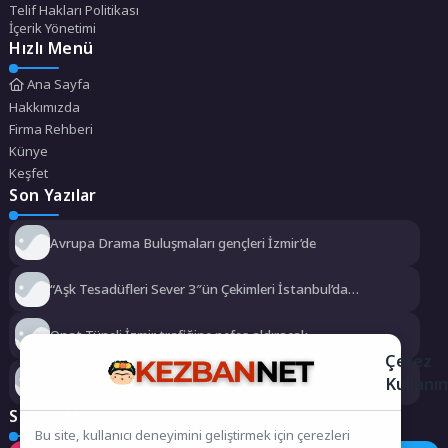
Telif Hakları Politikası
İçerik Yönetimi
Hızlı Menü
Ana Sayfa
Hakkımızda
Firma Rehberi
Künye
Keşfet
Son Yazılar
Avrupa Drama Buluşmaları gençleri İzmir’de
“Aşk Tesadüfleri Sever 3″ün Çekimleri İstanbul’da
Tamamlandı!
Onat Tüneli İzmir trafiğine nefes aldıracak
Çerez
Kullanı
İzmir İtfaiyesi’ne 13,5 milyon Euro’luk teknoloji yatırımı
Sosyal Medya
Bu site, kullanıcı deneyimini geliştirmek için çerezleri