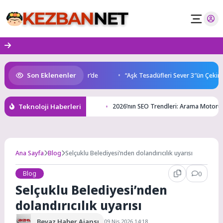
Skip
to
content
Son Eklenenler
 Buluşmaları gençleri İzmir’de
“Aşk Tesadüfleri Sever 3″ün Çekimler
Teknoloji Haberleri
2026’nın SEO Trendleri: Arama Motoru P
Ana Sayfa
Blog
Selçuklu Belediyesi’nden dolandırıcılık uyarısı
Blog
0
Selçuklu Belediyesi’nden
dolandırıcılık uyarısı
Beyaz Haber Ajansı
09 Nis 2026 14:18