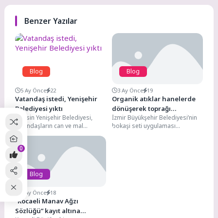
Benzer Yazılar
Blog
Blog
5 Ay Önce
22
3 Ay Önce
19
Vatandaş istedi, Yenişehir
Organik atıklar hanelerde
Belediyesi yıktı
dönüşerek toprağı
Mersin Yenişehir Belediyesi,
İzmir Büyükşehir Belediyesi’nin
zenginleştiriyor
vatandaşların can ve mal
bokaşi seti uygulaması
güvenliğini korumak amacıyla
kapsamında gönüllü hanelerde
kent genelindeki denetim ve
biriken organik atıklar komposta
0
saha...
dönüştürülüyor. Ekipler,...
Blog
3 Ay Önce
18
“Kocaeli Manav Ağzı
Sözlüğü” kayıt altına