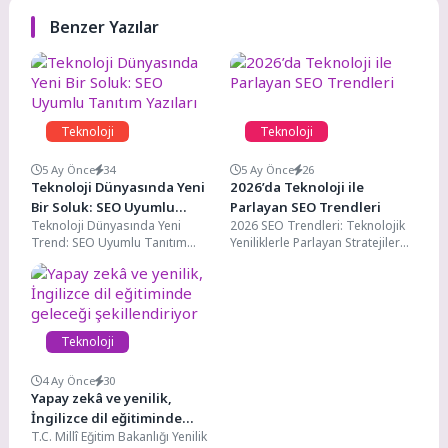
Benzer Yazılar
Teknoloji
Teknoloji
5 Ay Önce
34
5 Ay Önce
26
Teknoloji Dünyasında Yeni
2026’da Teknoloji ile
Bir Soluk: SEO Uyumlu
Parlayan SEO Trendleri
Teknoloji Dünyasında Yeni
2026 SEO Trendleri: Teknolojik
Tanıtım Yazıları
Trend: SEO Uyumlu Tanıtım
Yeniliklerle Parlayan Stratejiler
Yazıları Tanıtım yazıları, bir
2026 yılında SEO dünyasında
ürünü, hizmeti veya markayı...
parlaması beklenen teknolojik
yenilikler...
Teknoloji
4 Ay Önce
30
Yapay zekâ ve yenilik,
İngilizce dil eğitiminde
T.C. Millî Eğitim Bakanlığı Yenilik
geleceği şekillendiriyor