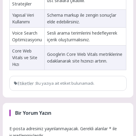
üst sıralara çıkabilir.
Stratejiler
Yapısal Veri
Schema markup ile zengin sonuçlar
Kullanımı
elde edebilirsiniz.
Voice Search
Sesli arama terimlerini hedefleyerek
Optimizasyonu
içerik oluşturmalısınız.
Core Web
Google’ın Core Web Vitals metriklerine
Vitals ve Site
odaklanarak site hızınızı artırın.
Hızı
Etiketler :
Bu yazıya ait etiket bulunamadı.
Bir Yorum Yazın
E-posta adresiniz yayınlanmayacak.
Gerekli alanlar
*
ile
işaretlenmişlerdir