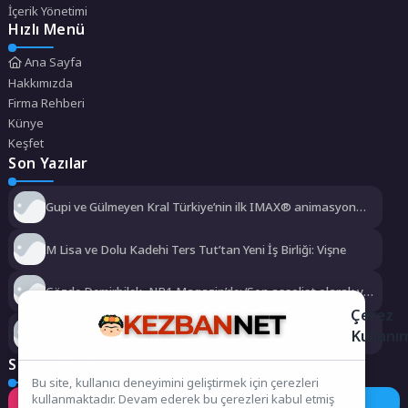
İçerik Yönetimi
Hızlı Menü
Ana Sayfa
Hakkımızda
Firma Rehberi
Künye
Keşfet
Son Yazılar
Gupi ve Gülmeyen Kral Türkiye’nin ilk IMAX® animasyon
filmi oluyor
M Lisa ve Dolu Kadehi Ters Tut’tan Yeni İş Birliği: Vişne
Gözde Demirbilek, NR1 Magazin’de: ‘Son assolist olarak var
olacağım!’
Çerez
Kullanı
Kayseri’de izdiham değil, rekor vardı!
Sosyal Medya
Bu site, kullanıcı deneyimini geliştirmek için çerezleri
kullanmaktadır. Devam ederek bu çerezleri kabul etmiş
Instagram
Facebook
Twitter