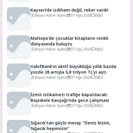
Kayseri’de izdiham değil, rekor vardı!
Beyaz Haber Ajansı
07 Ağu 2026
0
3
Maltepe’de çocuklar kitapların renkli
dünyasında buluştu
Beyaz Haber Ajansı
07 Ağu 2026
0
2
VakıfBank’ın aktif büyüklüğü yıllık bazda
yüzde 28 artışla 5,8 trilyon TL’yi aştı
Beyaz Haber Ajansı
07 Ağu 2026
0
2
İzmit istikameti trafiğe kapatılacak:
Başiskele Kavşağı’nda gece çalışması
Beyaz Haber Ajansı
07 Ağu 2026
0
2
Sığacık’tan güçlü mesaj: “Deniz bizim,
Sığacık hepimizin”