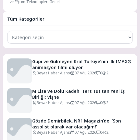
ve Eğitim Teknolojileri Genel
Müdürlüğü (YEĞİTEK) ve British
Council iş...
Tüm Kategoriler
Tüm
Kategoriler
Gupi ve Gülmeyen Kral Türkiye’nin ilk IMAX®
animasyon filmi oluyor
Beyaz Haber Ajansı
07 Ağu 2026
0
2
M Lisa ve Dolu Kadehi Ters Tut’tan Yeni İş
Birliği: Vişne
Beyaz Haber Ajansı
07 Ağu 2026
0
2
Gözde Demirbilek, NR1 Magazin’de: ‘Son
assolist olarak var olacağım!’
Beyaz Haber Ajansı
07 Ağu 2026
0
2