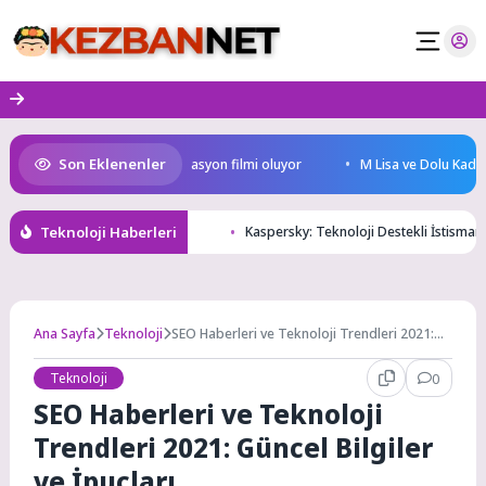
Skip
to
content
Son Eklenenler
rkiye’nin ilk IMAX® animasyon filmi oluyor
M Lisa ve Dolu Kadehi Ters 
Teknoloji Haberleri
Kaspersky: Teknoloji Destekli İstismar M
Ana Sayfa
Teknoloji
SEO Haberleri ve Teknoloji Trendleri 2021:
Güncel Bilgiler ve İpuçları
Teknoloji
0
SEO Haberleri ve Teknoloji
Trendleri 2021: Güncel Bilgiler
ve İpuçları