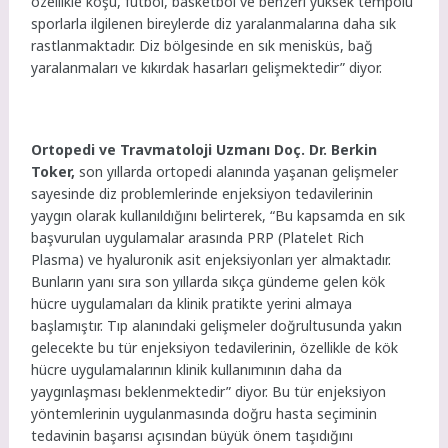
özellikle koşu, futbol, basketbol ve benzeri yüksek tempolu
sporlarla ilgilenen bireylerde diz yaralanmalarına daha sık
rastlanmaktadır. Diz bölgesinde en sık menisküs, bağ
yaralanmaları ve kıkırdak hasarları gelişmektedir” diyor.
Ortopedi ve Travmatoloji Uzmanı Doç. Dr. Berkin
Toker,
son yıllarda ortopedi alanında yaşanan gelişmeler
sayesinde diz problemlerinde enjeksiyon tedavilerinin
yaygın olarak kullanıldığını belirterek, “Bu kapsamda en sık
başvurulan uygulamalar arasında PRP (Platelet Rich
Plasma) ve hyaluronik asit enjeksiyonları yer almaktadır.
Bunların yanı sıra son yıllarda sıkça gündeme gelen kök
hücre uygulamaları da klinik pratikte yerini almaya
başlamıştır. Tıp alanındaki gelişmeler doğrultusunda yakın
gelecekte bu tür enjeksiyon tedavilerinin, özellikle de kök
hücre uygulamalarının klinik kullanımının daha da
yaygınlaşması beklenmektedir” diyor. Bu tür enjeksiyon
yöntemlerinin uygulanmasında doğru hasta seçiminin
tedavinin başarısı açısından büyük önem taşıdığını