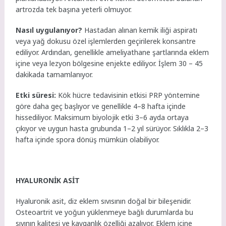
artrozda tek başına yeterli olmuyor.
Nasıl uygulanıyor?
Hastadan alınan kemik iliği aspiratı
veya yağ dokusu özel işlemlerden geçirilerek konsantre
ediliyor. Ardından, genellikle ameliyathane şartlarında eklem
içine veya lezyon bölgesine enjekte ediliyor. İşlem 30 – 45
dakikada
tamamlanıyor.
Etki süresi:
Kök hücre tedavisinin
etkisi PRP yöntemine
göre daha geç başlıyor ve genellikle 4–8 hafta içinde
hissediliyor. Maksimum biyolojik etki 3–6 ayda ortaya
çıkıyor ve uygun hasta grubunda 1–2 yıl sürüyor. Sıklıkla 2–3
hafta içinde spora dönüş mümkün olabiliyor.
HYALURONİK ASİT
Hyaluronik asit, diz eklem sıvısının doğal bir bileşenidir.
Osteoartrit ve yoğun yüklenmeye bağlı durumlarda bu
sıvının kalitesi ve kayganlık özelliği
azalıyor. Eklem içine