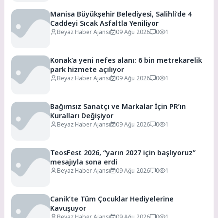
Manisa Büyükşehir Belediyesi, Salihli’de 4
Caddeyi Sıcak Asfaltla Yeniliyor
Beyaz Haber Ajansı
09 Ağu 2026
0
1
Konak’a yeni nefes alanı: 6 bin metrekarelik
park hizmete açılıyor
Beyaz Haber Ajansı
09 Ağu 2026
0
1
Bağımsız Sanatçı ve Markalar İçin PR’ın
Kuralları Değişiyor
Beyaz Haber Ajansı
09 Ağu 2026
0
1
TeosFest 2026, “yarın 2027 için başlıyoruz”
mesajıyla sona erdi
Beyaz Haber Ajansı
09 Ağu 2026
0
1
Canik’te Tüm Çocuklar Hediyelerine
Kavuşuyor
Beyaz Haber Ajansı
09 Ağu 2026
0
1