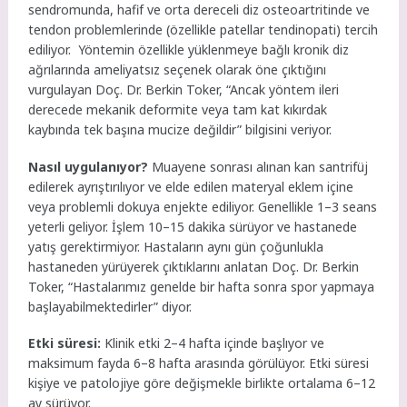
sendromunda, hafif ve orta dereceli diz osteoartritinde ve
tendon problemlerinde (özellikle patellar tendinopati) tercih
ediliyor. Yöntemin özellikle yüklenmeye bağlı kronik diz
ağrılarında ameliyatsız seçenek olarak öne çıktığını
vurgulayan Doç. Dr. Berkin Toker, “Ancak yöntem ileri
derecede mekanik deformite veya tam kat kıkırdak
kaybında tek başına mucize değildir” bilgisini veriyor.
Nasıl uygulanıyor?
Muayene sonrası alınan kan santrifüj
edilerek ayrıştırılıyor ve elde edilen materyal eklem içine
veya problemli dokuya enjekte ediliyor. Genellikle 1–3 seans
yeterli geliyor. İşlem 10–15 dakika sürüyor ve hastanede
yatış gerektirmiyor. Hastaların aynı gün çoğunlukla
hastaneden yürüyerek çıktıklarını anlatan Doç. Dr. Berkin
Toker,
“Hastalarımız genelde bir hafta sonra spor yapmaya
başlayabilmektedirler” diyor.
Etki süresi:
Klinik etki 2–4 hafta içinde başlıyor ve
maksimum fayda 6–8 hafta arasında görülüyor. Etki süresi
kişiye ve patolojiye göre değişmekle birlikte ortalama 6–12
ay sürüyor.