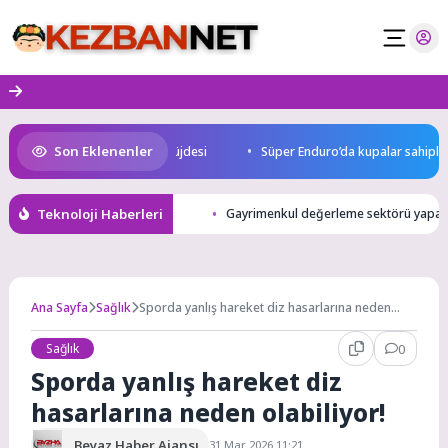
Skip
to
content
Son Eklenenler
an uluslararası yarışma müjdesi
Süper Enduro’da kupalar sahiplerini 
Teknoloji Haberleri
Gayrimenkul değerleme sektörü yapay 
Ana Sayfa
Sağlık
Sporda yanlış hareket diz hasarlarına neden
olabiliyor!
Sağlık
0
Sporda yanlış hareket diz
hasarlarına neden olabiliyor!
Beyaz Haber Ajansı
31 Mar 2026 11:21