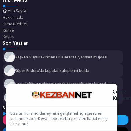
Ana Sayfa
Hakkımızda
Firma Rehberi
Künye
Keşfet
Son Yazılar
Başkan Büyükakın’dan uluslararası yarışma müjdesi
Süper Enduro’da kupalar sahiplerini buldu
Anne Şehir yaz akşamlarında “Arabesk” rüzgârı esti
Çerez
Kullanı
Didim Belediyesi dayanışmayı büyütüyor
Sosyal Medya
Bu site, kullanıcı deneyimini geliştirmek için çerezleri
kullanmaktadır. Devam ederek bu çerezleri kabul etmiş
Instagram
Facebook
Twitter
olursunuz.