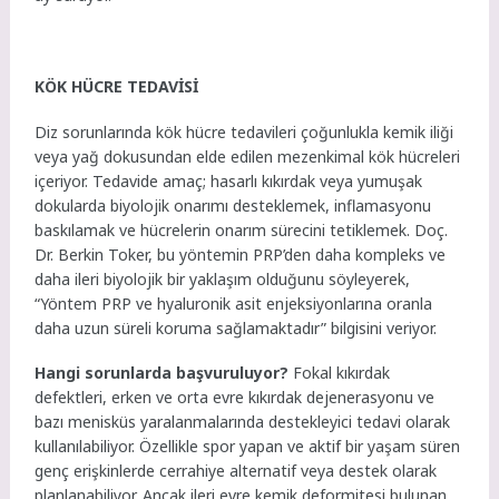
KÖK HÜCRE TEDAVİSİ
Diz sorunlarında kök hücre tedavileri çoğunlukla kemik iliği
veya yağ dokusundan elde edilen mezenkimal kök hücreleri
içeriyor. Tedavide amaç; hasarlı kıkırdak veya yumuşak
dokularda biyolojik onarımı desteklemek, inflamasyonu
baskılamak ve hücrelerin onarım sürecini tetiklemek. Doç.
Dr. Berkin Toker,
bu yöntemin
PRP’den daha kompleks ve
daha ileri biyolojik bir yaklaşım olduğunu söyleyerek,
“Yöntem PRP ve hyaluronik asit enjeksiyonlarına oranla
daha uzun süreli koruma sağlamaktadır” bilgisini veriyor.
Hangi sorunlarda başvuruluyor?
Fokal kıkırdak
defektleri, erken ve orta evre kıkırdak dejenerasyonu ve
bazı menisküs yaralanmalarında destekleyici tedavi olarak
kullanılabiliyor. Özellikle spor yapan ve aktif bir yaşam süren
genç erişkinlerde cerrahiye alternatif veya destek olarak
planlanabiliyor. Ancak ileri evre kemik deformitesi bulunan