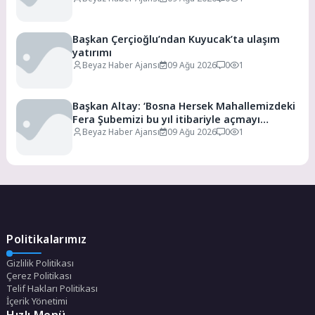
Başkan Çerçioğlu’ndan Kuyucak’ta ulaşım
yatırımı
Beyaz Haber Ajansı
09 Ağu 2026
0
1
Başkan Altay: ‘Bosna Hersek Mahallemizdeki
Fera Şubemizi bu yıl itibariyle açmayı
planlıyoruz’
Beyaz Haber Ajansı
09 Ağu 2026
0
1
Politikalarımız
Gizlilik Politikası
Çerez Politikası
Telif Hakları Politikası
İçerik Yönetimi
Hızlı Menü