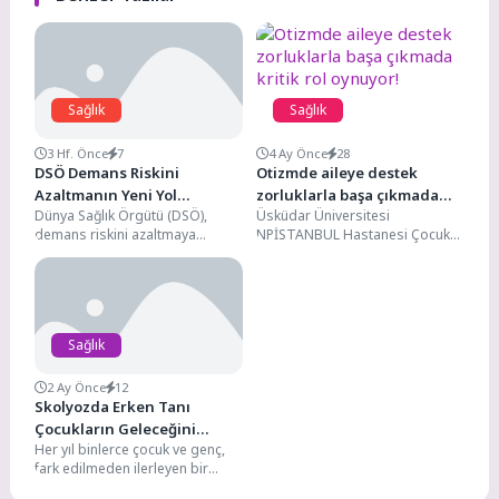
Sağlık
Sağlık
3 Hf. Önce
7
4 Ay Önce
28
DSÖ Demans Riskini
Otizmde aileye destek
Azaltmanın Yeni Yol
zorluklarla başa çıkmada
Dünya Sağlık Örgütü (DSÖ),
Üsküdar Üniversitesi
Haritasını Açıkladı: Yaşam
kritik rol oynuyor!
demans riskini azaltmaya
NPİSTANBUL Hastanesi Çocuk
Tarzı Değişiklikleri Öne
yönelik güncellenen rehberini
ve Egen Psikiyatri Uzmanı Dr.
Çıkıyor
yayımladı. 15 Temmuz 2026’da
Öğr. Üyesi Melek Gözde Luş,...
yayınlanan...
Sağlık
2 Ay Önce
12
Skolyozda Erken Tanı
Çocukların Geleceğini
Her yıl binlerce çocuk ve genç,
Koruyor
fark edilmeden ilerleyen bir
omurga eğriliğiyle yaşamını