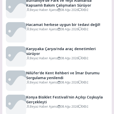
Burhaniye’de Park ve Yeşil Alanlarda
Kapsamlı Bakım Çalışmaları Sürüyor
Beyaz Haber Ajansı
08 Ağu 2026
0
2
Hacamat herkese uygun bir tedavi değil!
Beyaz Haber Ajansı
08 Ağu 2026
0
2
Karşıyaka Çarşısı’nda araç denetimleri
sürüyor
Beyaz Haber Ajansı
08 Ağu 2026
0
2
Nilüfer’de Kent Rehberi ve İmar Durumu
Sorgulama yenilendi
Beyaz Haber Ajansı
08 Ağu 2026
0
2
Konya Bisiklet Festivali’nin Açılışı Coşkuyla
Gerçekleşti
Beyaz Haber Ajansı
08 Ağu 2026
0
2