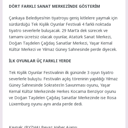
DÖRT FARKLI SANAT MERKEZİNDE GÖSTERİM
Çankaya Belediyesi’nin tiyatroyu geniş kitlelere yaymak için
sürdürdüğü Tek Kişilik Oyunlar Festivali 4 farklı noktada
tiyatro severlerle buluşacak. 29 Mart’a dek sürecek ve
tamamı ücretsiz olacak oyunlar, Atatürk Sanat Merkezi,
Doğan Taşdelen Çağdaş Sanatlar Merkezi, Yaşar Kemal
Kültür Merkezi ve Yılmaz Güney Sahnesinde perde diyecek.
İLK OYUNLAR ÜÇ FARKLI YERDE
Tek Kişilik Oyunlar Festivalinin ilk gününde 3 oyun tiyatro
severlerle buluştu. Festivalin açılış töreninin yapıldığı Yılmaz
Güney Sahnesinde Sokrates’in Savunması oyunu, Yaşar
Kemal Kültür Merkezinde Herkes Kocama Benziyor oyunu
ve Doğan Taşdelen Çağdaş Sanatlar Merkezinde ise Rosa
Lüxemburg oyunu aynı anda perde dedi.
Kaynak: (BYZHA) Beyaz Haber Ajansı