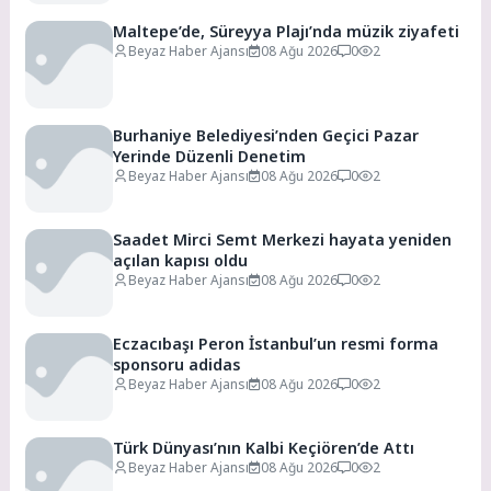
Maltepe’de, Süreyya Plajı’nda müzik ziyafeti
Beyaz Haber Ajansı
08 Ağu 2026
0
2
Burhaniye Belediyesi’nden Geçici Pazar
Yerinde Düzenli Denetim
Beyaz Haber Ajansı
08 Ağu 2026
0
2
Saadet Mirci Semt Merkezi hayata yeniden
açılan kapısı oldu
Beyaz Haber Ajansı
08 Ağu 2026
0
2
Eczacıbaşı Peron İstanbul’un resmi forma
sponsoru adidas
Beyaz Haber Ajansı
08 Ağu 2026
0
2
Türk Dünyası’nın Kalbi Keçiören’de Attı
Beyaz Haber Ajansı
08 Ağu 2026
0
2