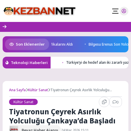
Skip
to
content
Son Eklenenler
Geleceğin Yüzücüleri Sertifikalarını Aldı
Bilgesu Erenus Son Yolculuğ
Teknoloji Haberleri
Türkiye’yi de hedef alan iki zararlı ya
Ana Sayfa
Kültür Sanat
Tiyatronun Çeyrek Asırlık Yolculuğu
Çankaya’da Başladı
Kültür Sanat
0
Tiyatronun Çeyrek Asırlık
Yolculuğu Çankaya’da Başladı
Beyaz Haber Ajansı
24 Mar 2026 15:11