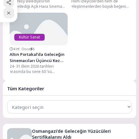
Bakırköy Belediyesi’nin
Hem izleyicilerden hem de
Ediyor
Sadece Disney+’ta!
düzenlediği Açık Hava Sinema
eleştirmenlerden büyük beğeni
Günleri’nin dördüncü
toplayan ‘X-Men ‘97’nin 2.
gösteriminde Bakırköylüler,
sezonu, Disney+’ta
“Zootropolis 2” filmiyle açık
diziseverlerle buluşmaya
hava...
başladı. 1...
Kültür Sanat
4 Hf. Önce
6
Altın Portakal’da Geleceğin
Sinemacıları Üçüncü Kez
24- 31 Ekim 2026 tarihleri
Yarışacak!
arasında bu sene 63.’sü
gerçekleştirilecek festivalde;
sinema profesyonelleri ile
sinema...
Tüm Kategoriler
Tüm
Kategoriler
Osmangazi’de Geleceğin Yüzücüleri
Sertifikalarını Aldı