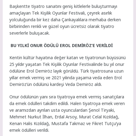
Başkentte tiyatro sanatını geniş kitlelerle buluşturmayı
amaçlayan Tek Kişilik Oyunlar Festivali, çeyrek asırlık
yolculuğunda bir kez daha Çankayalılara merhaba derken
birbirinden renkli ve güzel oyun ücretsiz olarak tiyatro
severlerle buluşacak.
BU YILKİ ONUR ÖDÜLÜ EROL DEMİRÖZ’E VERİLDİ
Kentin kültür hayatına değer katan ve tiyatronun büyüsünü
25 yıldır yaşatan Tek Kişilik Oyunlar Festivalinde bu yıl onur
ödülüne Erol Demiröz layık görüldü. Türk tiyatrosuna uzun
yıllar emek vermiş ve 2021 yılında yaşama veda eden Erol
Demiröz’ün ödülünü kardeşi Veda Demiröz aldı.
Onur ödülünün yanı sıra tiyatroya emek vermiş sanatçılara
da emek ödülleri takdim edildi. Halen tiyatroya emek veren
ve aramızdan ayrılan usta oyunculardan Şenol Tiryaki,
Mehmet Nurkut İlhan, Erdal Arsoy, Murat Celal Kızıldağ,
Kenan Halis Kızıldağ, Mustafa Takmaz ve Fikret Tutçu’ya
emek ödülleri verildi.