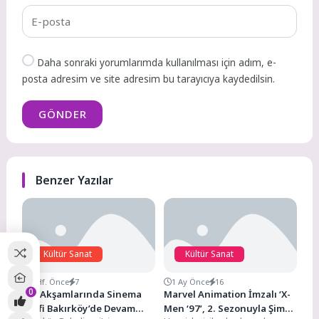
Daha sonraki yorumlarımda kullanılması için adım, e-
posta adresim ve site adresim bu tarayıcıya kaydedilsin.
GÖNDER
Benzer Yazılar
Kültür Sanat
Kültür Sanat
1 Hf. Önce
7
1 Ay Önce
16
0
Yaz Akşamlarında Sinema
Marvel Animation İmzalı ‘X-
Keyfi Bakırköy’de Devam
Men ‘97’, 2. Sezonuyla Şimdi