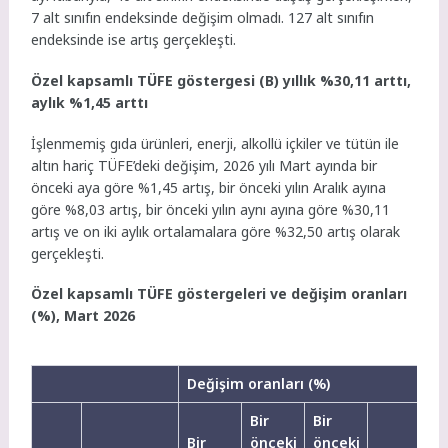
7 alt sınıfın endeksinde değişim olmadı. 127 alt sınıfın
endeksinde ise artış gerçekleşti.
Özel kapsamlı TÜFE göstergesi (B) yıllık %30,11 arttı,
aylık %1,45 arttı
İşlenmemiş gıda ürünleri, enerji, alkollü içkiler ve tütün ile
altın hariç TÜFE’deki değişim, 2026 yılı Mart ayında bir
önceki aya göre %1,45 artış, bir önceki yılın Aralık ayına
göre %8,03 artış, bir önceki yılın aynı ayına göre %30,11
artış ve on iki aylık ortalamalara göre %32,50 artış olarak
gerçekleşti.
Özel kapsamlı TÜFE göstergeleri ve değişim oranları
(%), Mart 2026
Değişim oranları (%)
Bir
Bir
Bir
önceki
önceki