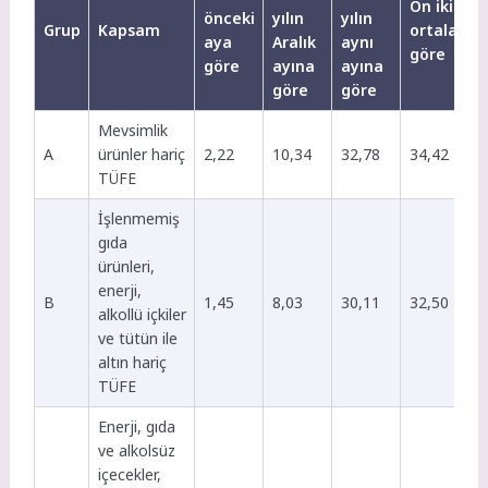
On iki aylı
önceki
yılın
yılın
Grup
Kapsam
ortalamal
aya
Aralık
aynı
göre
göre
ayına
ayına
göre
göre
Mevsimlik
A
ürünler hariç
2,22
10,34
32,78
34,42
TÜFE
İşlenmemiş
gıda
ürünleri,
enerji,
B
1,45
8,03
30,11
32,50
alkollü içkiler
ve tütün ile
altın hariç
TÜFE
Enerji, gıda
ve alkolsüz
içecekler,