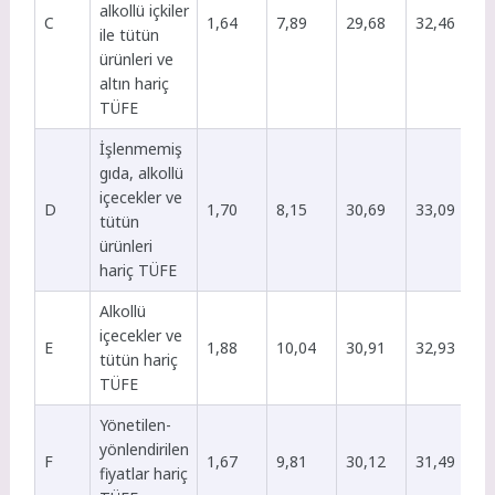
alkollü içkiler
C
1,64
7,89
29,68
32,46
ile tütün
ürünleri ve
altın hariç
TÜFE
İşlenmemiş
gıda, alkollü
içecekler ve
D
1,70
8,15
30,69
33,09
tütün
ürünleri
hariç TÜFE
Alkollü
içecekler ve
E
1,88
10,04
30,91
32,93
tütün hariç
TÜFE
Yönetilen-
yönlendirilen
F
1,67
9,81
30,12
31,49
fiyatlar hariç