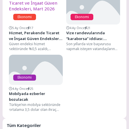
Ekonomi
Ekonomi
5 Ay Önce
17
4 Ay Önce
21
Hizmet, Perakende Ticaret
Vize randevularında
ve İnşaat Güven Endeksleri,
“karaborsa” iddiası:
Güven endeksi hizmet
Son yıllarda vize başvurusu
Mart 2026
Şikayetler yüzde 38 arttı
sektöründe %0,5 azaldı,
yapmak isteyen vatandaşların
perakende ticaret sektöründe
karşılaştığı randevu krizi, yeni bir
%2,0 azaldı, inşaat sektöründe
tartışmayı da beraberinde...
%3,9 azaldıMevsim...
Ekonomi
4 Ay Önce
25
Mobilyada ezberler
bozulacak
Türkiye’nin mobilya sektöründe
ortalama 3,5 dolar olan ihraç
fiyatını 6 dolara çıkarmak için
çaba gösteren...
Tüm Kategoriler