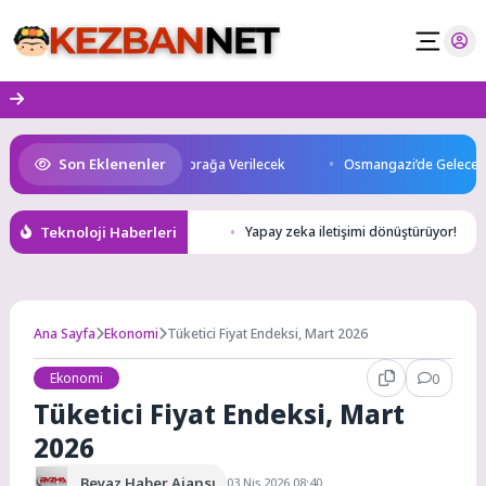
Skip
to
content
Son Eklenenler
: Kuzey Makedonya’da Toprağa Verilecek
Osmangazi’de Geleceğin Yüzücü
Teknoloji Haberleri
Yapay zeka iletişimi dönüştürüyor!
Ana Sayfa
Ekonomi
Tüketici Fiyat Endeksi, Mart 2026
Ekonomi
0
Tüketici Fiyat Endeksi, Mart
2026
Beyaz Haber Ajansı
03 Nis 2026 08:40