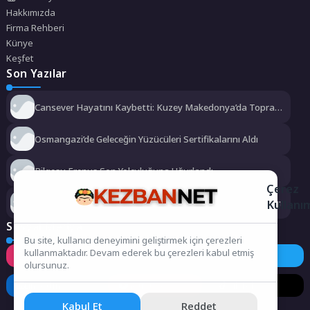
Hakkımızda
Firma Rehberi
Künye
Keşfet
Son Yazılar
Cansever Hayatını Kaybetti: Kuzey Makedonya’da Toprağa
Verilecek
Osmangazi’de Geleceğin Yüzücüleri Sertifikalarını Aldı
Bilgesu Erenus Son Yolculuğuna Uğurlandı
Çerez
Kullanı
Urla Belediyesi’nden ücretsiz üniversite tercih danışmanlığı
Sosyal Medya
Bu site, kullanıcı deneyimini geliştirmek için çerezleri
kullanmaktadır. Devam ederek bu çerezleri kabul etmiş
Instagram
Facebook
Twitter
olursunuz.
LinkedIn
YouTube
TikTok
Kabul Et
Reddet