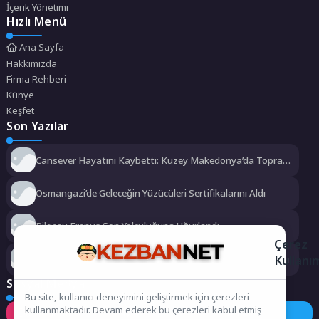
İçerik Yönetimi
Hızlı Menü
Ana Sayfa
Hakkımızda
Firma Rehberi
Künye
Keşfet
Son Yazılar
Cansever Hayatını Kaybetti: Kuzey Makedonya’da Toprağa
Verilecek
Osmangazi’de Geleceğin Yüzücüleri Sertifikalarını Aldı
Bilgesu Erenus Son Yolculuğuna Uğurlandı
Çerez
Kullanı
Urla Belediyesi’nden ücretsiz üniversite tercih danışmanlığı
Sosyal Medya
Bu site, kullanıcı deneyimini geliştirmek için çerezleri
kullanmaktadır. Devam ederek bu çerezleri kabul etmiş
Instagram
Facebook
Twitter