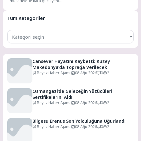
mücadelede kara gücü yeni
araçlarla büyüyor. Tarım ve
Orman Bakanlığı Orman Genel
Müdürlüğü...
Tüm Kategoriler
Tüm
Kategoriler
Cansever Hayatını Kaybetti: Kuzey
Makedonya’da Toprağa Verilecek
Beyaz Haber Ajansı
08 Ağu 2026
0
2
Osmangazi’de Geleceğin Yüzücüleri
Sertifikalarını Aldı
Beyaz Haber Ajansı
08 Ağu 2026
0
2
Bilgesu Erenus Son Yolculuğuna Uğurlandı
Beyaz Haber Ajansı
08 Ağu 2026
0
2