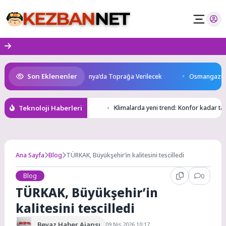
Skip
to
content
Son Eklenenler
tını Kaybetti: Kuzey Makedonya’da Toprağa Verilecek
Osmangazi’de Ge
Teknoloji Haberleri
Klimalarda yeni trend: Konfor kadar t
Ana Sayfa
Blog
TÜRKAK, Büyükşehir’in kalitesini tescilledi
Blog
0
TÜRKAK, Büyükşehir’in
kalitesini tescilledi
Beyaz Haber Ajansı
09 Nis 2026 10:17