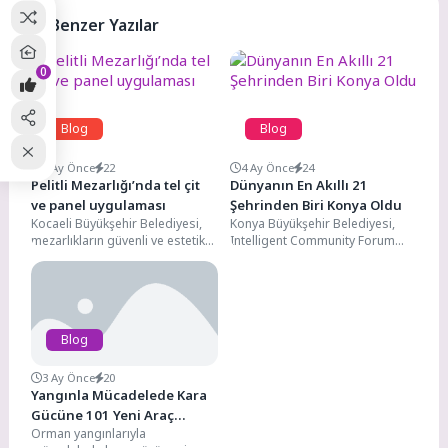
Benzer Yazılar
0
Blog
Blog
4 Ay Önce
22
4 Ay Önce
24
Pelitli Mezarlığı’nda tel çit
Dünyanın En Akıllı 21
ve panel uygulaması
Şehrinden Biri Konya Oldu
Kocaeli Büyükşehir Belediyesi,
Konya Büyükşehir Belediyesi,
mezarlıkların güvenli ve estetik
Intelligent Community Forum
bir görünüme kavuşması
tarafından her yıl düzenlenen
amacıyla yürüttüğü çevre
prestijli ödül programında
düzenleme çalışmalarını...
önemli bir...
Blog
3 Ay Önce
20
Yangınla Mücadelede Kara
Gücüne 101 Yeni Araç
Orman yangınlarıyla
Eklendi