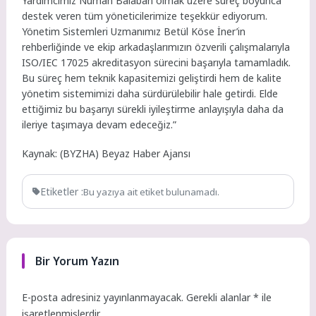
Yardımcımız Numan Balaban olmak üzere süreç boyunca
destek veren tüm yöneticilerimize teşekkür ediyorum.
Yönetim Sistemleri Uzmanımız Betül Köse İner’in
rehberliğinde ve ekip arkadaşlarımızın özverili çalışmalarıyla
ISO/IEC 17025 akreditasyon sürecini başarıyla tamamladık.
Bu süreç hem teknik kapasitemizi geliştirdi hem de kalite
yönetim sistemimizi daha sürdürülebilir hale getirdi. Elde
ettiğimiz bu başarıyı sürekli iyileştirme anlayışıyla daha da
ileriye taşımaya devam edeceğiz.”
Kaynak: (BYZHA) Beyaz Haber Ajansı
Etiketler :
Bu yazıya ait etiket bulunamadı.
Bir Yorum Yazın
E-posta adresiniz yayınlanmayacak.
Gerekli alanlar
*
ile
işaretlenmişlerdir