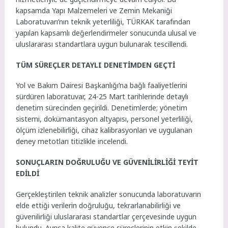
kapsamda Yapı Malzemeleri ve Zemin Mekaniği
Laboratuvarı’nın teknik yeterliliği, TÜRKAK tarafından
yapılan kapsamlı değerlendirmeler sonucunda ulusal ve
uluslararası standartlara uygun bulunarak tescillendi.
TÜM SÜREÇLER DETAYLI DENETİMDEN GEÇTİ
Yol ve Bakım Dairesi Başkanlığı’na bağlı faaliyetlerini
sürdüren laboratuvar, 24-25 Mart tarihlerinde detaylı
denetim sürecinden geçirildi. Denetimlerde; yönetim
sistemi, dokümantasyon altyapısı, personel yeterliliği,
ölçüm izlenebilirliği, cihaz kalibrasyonları ve uygulanan
deney metotları titizlikle incelendi.
SONUÇLARIN DOĞRULUĞU VE GÜVENİLİRLİĞİ TEYİT
EDİLDİ
Gerçekleştirilen teknik analizler sonucunda laboratuvarın
elde ettiği verilerin doğruluğu, tekrarlanabilirliği ve
güvenilirliği uluslararası standartlar çerçevesinde uygun
bulundu. Ayrıca kalite güvence süreçlerinin etkin şekilde