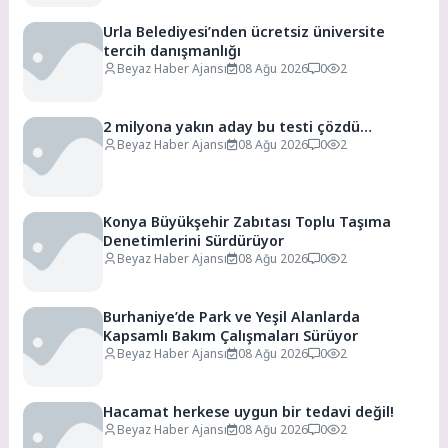
Urla Belediyesi’nden ücretsiz üniversite
tercih danışmanlığı
Beyaz Haber Ajansı
08 Ağu 2026
0
2
2 milyona yakın aday bu testi çözdü…
Beyaz Haber Ajansı
08 Ağu 2026
0
2
Konya Büyükşehir Zabıtası Toplu Taşıma
Denetimlerini Sürdürüyor
Beyaz Haber Ajansı
08 Ağu 2026
0
2
Burhaniye’de Park ve Yeşil Alanlarda
Kapsamlı Bakım Çalışmaları Sürüyor
Beyaz Haber Ajansı
08 Ağu 2026
0
2
Hacamat herkese uygun bir tedavi değil!
Beyaz Haber Ajansı
08 Ağu 2026
0
2