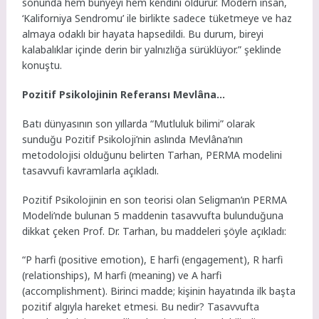
sonunda hem bünyeyi hem kendini öldürür. Modern insan,
‘Kaliforniya Sendromu’ ile birlikte sadece tüketmeye ve haz
almaya odaklı bir hayata hapsedildi. Bu durum, bireyi
kalabalıklar içinde derin bir yalnızlığa sürüklüyor.” şeklinde
konuştu.
Pozitif Psikolojinin Referansı Mevlâna…
Batı dünyasının son yıllarda “Mutluluk bilimi” olarak
sunduğu Pozitif Psikoloji’nin aslında Mevlâna’nın
metodolojisi olduğunu belirten Tarhan, PERMA modelini
tasavvufi kavramlarla açıkladı.
Pozitif Psikolojinin en son teorisi olan Seligman’ın PERMA
Modeli’nde bulunan 5 maddenin tasavvufta bulunduğuna
dikkat çeken Prof. Dr. Tarhan, bu maddeleri şöyle açıkladı:
“P harfi (positive emotion), E harfi (engagement), R harfi
(relationships), M harfi (meaning) ve A harfi
(accomplishment). Birinci madde; kişinin hayatında ilk başta
pozitif algıyla hareket etmesi. Bu nedir? Tasavvufta