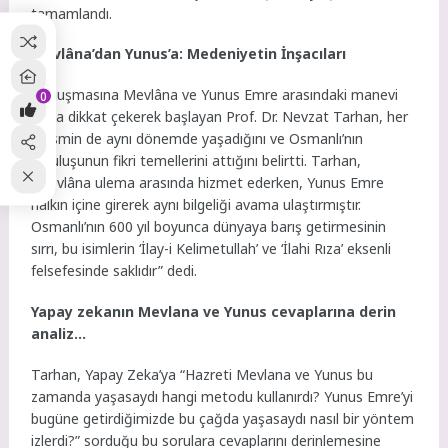
tamamlandı.
Mevlâna’dan Yunus’a: Medeniyetin İnşacıları
Konuşmasına Mevlâna ve Yunus Emre arasındaki manevi
0
bağa dikkat çekerek başlayan Prof. Dr. Nevzat Tarhan, her
iki ismin de aynı dönemde yaşadığını ve Osmanlı’nın
kuruluşunun fikri temellerini attığını belirtti. Tarhan,
“Mevlâna ulema arasında hizmet ederken, Yunus Emre
halkın içine girerek aynı bilgeliği avama ulaştırmıştır.
Osmanlı’nın 600 yıl boyunca dünyaya barış getirmesinin
sırrı, bu isimlerin ‘İlay-i Kelimetullah’ ve ‘İlahi Rıza’ eksenli
felsefesinde saklıdır” dedi.
Yapay zekanın Mevlana ve Yunus cevaplarına derin
analiz…
Tarhan, Yapay Zeka’ya “Hazreti Mevlana ve Yunus bu
zamanda yaşasaydı hangi metodu kullanırdı? Yunus Emre’yi
bugüne getirdiğimizde bu çağda yaşasaydı nasıl bir yöntem
izlerdi?” sorduğu bu sorulara cevaplarını derinlemesine