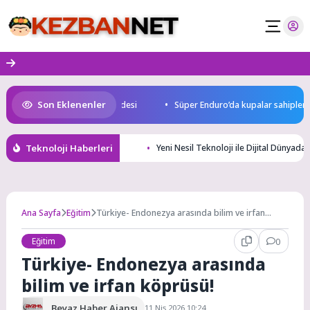
Skip
to
content
Son Eklenenler
 uluslararası yarışma müjdesi
Süper Enduro’da kupalar sahiplerini bu
Teknoloji Haberleri
Yeni Nesil Teknoloji ile Dijital Dünyada
Ana Sayfa
Eğitim
Türkiye- Endonezya arasında bilim ve irfan
köprüsü!
Eğitim
0
Türkiye- Endonezya arasında
bilim ve irfan köprüsü!
Beyaz Haber Ajansı
11 Nis 2026 10:24