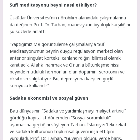
Sufi meditasyonu beyni nasıl etkiliyor?
Üsküdar Üniversitesi’nin nörobilim alanındaki çalışmalarına
da değinen Prof. Dr. Tarhan, maneviyatın biyolojik karşılığını
şu sözlerle anlattı:
“Yaptığımız MR görüntüleme çalışmalarıyla ‘Sufi
Meditasyonu’nun beynin duygu regülasyon merkezi olan
anterior singulat korteksi canlandırdığını bilimsel olarak
kanıtladık. Allah’a inanmak ve O’nunla bütünleşme hissi,
beyinde mutluluk hormonları olan dopamin, serotonin ve
oksitosin salgılatıyor. Bu, depresyona karşı en güçlü
koruyucu kalkandır.”
Sadaka ekonomisi ve sosyal güven
Batı dünyasının “Sadaka ve yardımlaşmayı maliyet artırıcı”
gördüğü kapitalist dönemden “Sosyal sorumluluk”
aşamasına geçtiğini söyleyen Tarhan, İslamiyet’teki zekât
ve sadaka kültürünün toplumsal güveni inşa ettiğini
vurguladı. Prof. Dr. Tarhan, “Güvenin olduğu yerde barış,