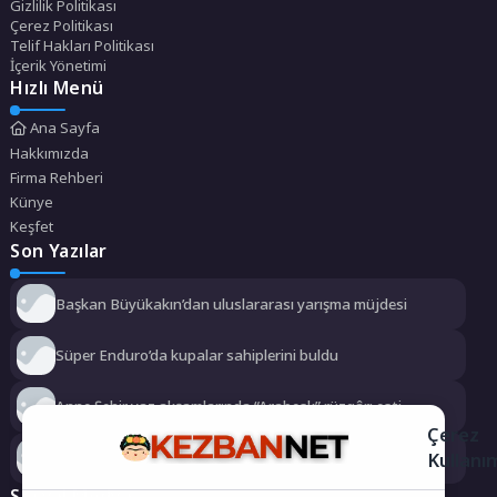
Gizlilik Politikası
Çerez Politikası
Telif Hakları Politikası
İçerik Yönetimi
Hızlı Menü
Ana Sayfa
Hakkımızda
Firma Rehberi
Künye
Keşfet
Son Yazılar
Başkan Büyükakın’dan uluslararası yarışma müjdesi
Süper Enduro’da kupalar sahiplerini buldu
Anne Şehir yaz akşamlarında “Arabesk” rüzgârı esti
Çerez
Kullanı
Didim Belediyesi dayanışmayı büyütüyor
Sosyal Medya