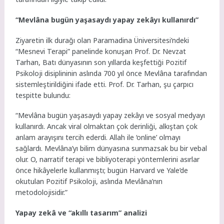
“Mevlâna bugün yaşasaydı yapay zekâyı kullanırdı”
Ziyaretin ilk durağı olan Paramadina Üniversitesi’ndeki
“Mesnevi Terapi” panelinde konuşan Prof. Dr. Nevzat
Tarhan, Batı dünyasının son yıllarda keşfettiği Pozitif
Psikoloji disiplininin aslında 700 yıl önce Mevlâna tarafından
sistemleştirildiğini ifade etti. Prof. Dr. Tarhan, şu çarpıcı
tespitte bulundu:
“Mevlâna bugün yaşasaydı yapay zekâyı ve sosyal medyayı
kullanırdı. Ancak viral olmaktan çok derinliği, alkıştan çok
anlam arayışını tercih ederdi. Allah ile ‘online’ olmayı
sağlardı. Mevlâna’yı bilim dünyasına sunmazsak bu bir vebal
olur. O, narratif terapi ve bibliyoterapi yöntemlerini asırlar
önce hikâyelerle kullanmıştı; bugün Harvard ve Yale’de
okutulan Pozitif Psikoloji, aslında Mevlâna’nın
metodolojisidir.”
Yapay zekâ ve “akıllı tasarım” analizi