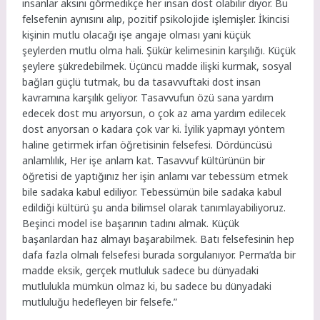
insanlar aksini görmedikçe her insan dost olabilir diyor. Bu
felsefenin aynısını alıp, pozitif psikolojide işlemişler. İkincisi
kişinin mutlu olacağı işe angaje olması yani küçük
şeylerden mutlu olma hali. Şükür kelimesinin karşılığı. Küçük
şeylere şükredebilmek. Üçüncü madde ilişki kurmak, sosyal
bağları güçlü tutmak, bu da tasavvuftaki dost insan
kavramına karşılık geliyor. Tasavvufun özü sana yardım
edecek dost mu arıyorsun, o çok az ama yardım edilecek
dost arıyorsan o kadara çok var ki. İyilik yapmayı yöntem
haline getirmek irfan öğretisinin felsefesi. Dördüncüsü
anlamlılık, Her işe anlam kat. Tasavvuf kültürünün bir
öğretisi de yaptığınız her işin anlamı var tebessüm etmek
bile sadaka kabul ediliyor. Tebessümün bile sadaka kabul
edildiği kültürü şu anda bilimsel olarak tanımlayabiliyoruz.
Beşinci model ise başarının tadını almak. Küçük
başarılardan haz almayı başarabilmek. Batı felsefesinin hep
dafa fazla olmalı felsefesi burada sorgulanıyor. Perma’da bir
madde eksik, gerçek mutluluk sadece bu dünyadaki
mutlulukla mümkün olmaz ki, bu sadece bu dünyadaki
mutluluğu hedefleyen bir felsefe.”