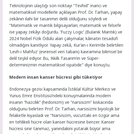
Teknolojinin ulaştığı son noktayı “Tevhid” inancı ve
matematiksel modellerle açıklayan Prof. Dr. Tarhan, yapay
zekânın ilahi bir tasarımın delili olduğunu söyledi ve
“Matematik ve mantık bilgisayarları; matematik ve felsefe
ise yapay zekâyı doğurdu. ‘Fuzzy Logic’ (Bulanık Mantık) ve
2024 Nobel Fizik Ödülü alan çalışmalar, kâinatın tesadüfi
olmadığını kanıtlıyor. Yapay zekâ, Kur’an-ı Kerim’de belirtilen
‘Levh-i Mahfuz’ (evrensel veri tabanı) kavramına bilimsel bir
delil teşkil ediyor. Bu, ‘Akıllı Tasarım’ın ve Süper-
determinizmin matematiksel ispatıdır.” diye konuştu.
Modern insan kanser hücresi gibi tüketiyor
Endonezya gezisi kapsamında İstiklal Kültür Merkezi ve
Yunus Emre Enstitüsü’ndeki konuşmalarında modern
insanın “hazcılık” (hedonizm) ve “narsisizm” kıskacında
olduğunu belirten Prof. Dr. Tarhan, narsisizmi biyolojik bir
felaketle kıyasladı ve “Narsisizm, vücuttaki en özgür ama
en tehlikeli hücre olan kanser hücresine benzer. Kanser
hücresi sınır tanımaz, yanındakini yutarak büyür ama