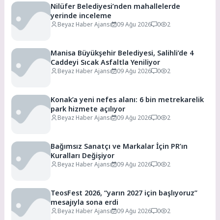
Nilüfer Belediyesi’nden mahallelerde
yerinde inceleme
Beyaz Haber Ajansı
09 Ağu 2026
0
2
Manisa Büyükşehir Belediyesi, Salihli’de 4
Caddeyi Sıcak Asfaltla Yeniliyor
Beyaz Haber Ajansı
09 Ağu 2026
0
2
Konak’a yeni nefes alanı: 6 bin metrekarelik
park hizmete açılıyor
Beyaz Haber Ajansı
09 Ağu 2026
0
2
Bağımsız Sanatçı ve Markalar İçin PR’ın
Kuralları Değişiyor
Beyaz Haber Ajansı
09 Ağu 2026
0
2
TeosFest 2026, “yarın 2027 için başlıyoruz”
mesajıyla sona erdi
Beyaz Haber Ajansı
09 Ağu 2026
0
2