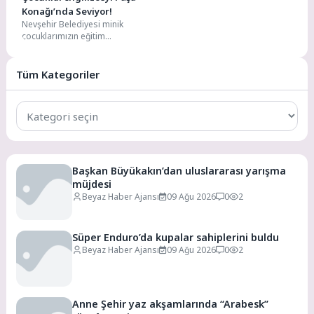
Konağı’nda Seviyor!
Nevşehir Belediyesi minik
çocuklarımızın eğitim
yolculuğuna destek olmaya
devam ediyor. Gençlik ve Spor
Hizmetleri Müdürlüğü...
Tüm Kategoriler
Tüm
Kategoriler
Başkan Büyükakın’dan uluslararası yarışma
müjdesi
Beyaz Haber Ajansı
09 Ağu 2026
0
2
Süper Enduro’da kupalar sahiplerini buldu
Beyaz Haber Ajansı
09 Ağu 2026
0
2
Anne Şehir yaz akşamlarında “Arabesk”