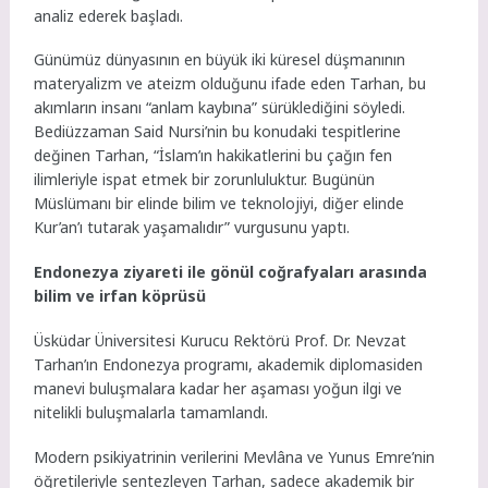
analiz ederek başladı.
Günümüz dünyasının en büyük iki küresel düşmanının
materyalizm ve ateizm olduğunu ifade eden Tarhan, bu
akımların insanı “anlam kaybına” sürüklediğini söyledi.
Bediüzzaman Said Nursi’nin bu konudaki tespitlerine
değinen Tarhan, “İslam’ın hakikatlerini bu çağın fen
ilimleriyle ispat etmek bir zorunluluktur. Bugünün
Müslümanı bir elinde bilim ve teknolojiyi, diğer elinde
Kur’an’ı tutarak yaşamalıdır” vurgusunu yaptı.
Endonezya ziyareti ile gönül coğrafyaları arasında
bilim ve irfan köprüsü
Üsküdar Üniversitesi Kurucu Rektörü Prof. Dr. Nevzat
Tarhan’ın Endonezya programı, akademik diplomasiden
manevi buluşmalara kadar her aşaması yoğun ilgi ve
nitelikli buluşmalarla tamamlandı.
Modern psikiyatrinin verilerini Mevlâna ve Yunus Emre’nin
öğretileriyle sentezleyen Tarhan, sadece akademik bir