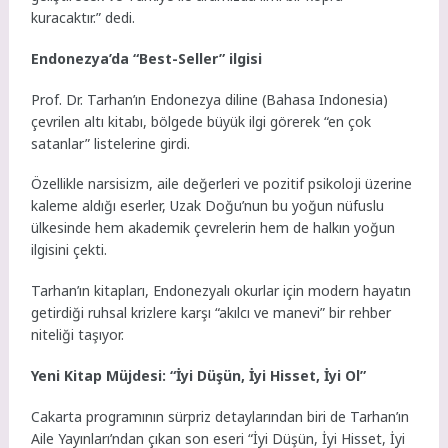
kuracaktır.” dedi.
Endonezya’da “Best-Seller” ilgisi
Prof. Dr. Tarhan’ın Endonezya diline (Bahasa Indonesia)
çevrilen altı kitabı, bölgede büyük ilgi görerek “en çok
satanlar” listelerine girdi.
Özellikle narsisizm, aile değerleri ve pozitif psikoloji üzerine
kaleme aldığı eserler, Uzak Doğu’nun bu yoğun nüfuslu
ülkesinde hem akademik çevrelerin hem de halkın yoğun
ilgisini çekti.
Tarhan’ın kitapları, Endonezyalı okurlar için modern hayatın
getirdiği ruhsal krizlere karşı “akılcı ve manevi” bir rehber
niteliği taşıyor.
Yeni Kitap Müjdesi: “İyi Düşün, İyi Hisset, İyi Ol”
Cakarta programının sürpriz detaylarından biri de Tarhan’ın
Aile Yayınları’ndan çıkan son eseri “İyi Düşün, İyi Hisset, İyi