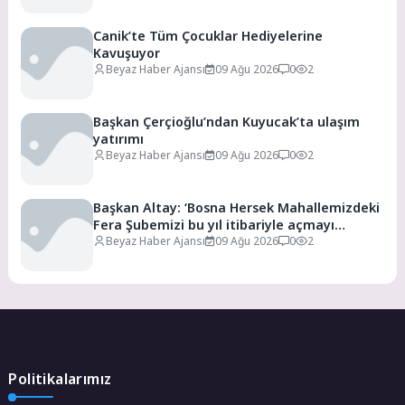
Canik’te Tüm Çocuklar Hediyelerine
Kavuşuyor
Beyaz Haber Ajansı
09 Ağu 2026
0
2
Başkan Çerçioğlu’ndan Kuyucak’ta ulaşım
yatırımı
Beyaz Haber Ajansı
09 Ağu 2026
0
2
Başkan Altay: ‘Bosna Hersek Mahallemizdeki
Fera Şubemizi bu yıl itibariyle açmayı
planlıyoruz’
Beyaz Haber Ajansı
09 Ağu 2026
0
2
Politikalarımız