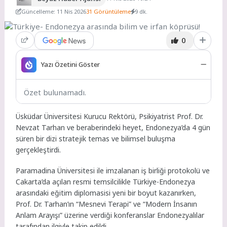
Güncelleme: 11 Nis 2026
31 Görüntüleme
9 dk.
0
Yazı Özetini Göster
Özet bulunamadı.
Üsküdar Üniversitesi Kurucu Rektörü, Psikiyatrist Prof. Dr.
Nevzat Tarhan ve beraberindeki heyet, Endonezya’da 4 gün
süren bir dizi stratejik temas ve bilimsel buluşma
gerçekleştirdi.
Paramadina Üniversitesi ile imzalanan iş birliği protokolü ve
Cakarta’da açılan resmi temsilcilikle Türkiye-Endonezya
arasındaki eğitim diplomasisi yeni bir boyut kazanırken,
Prof. Dr. Tarhan’ın “Mesnevi Terapi” ve “Modern İnsanın
Anlam Arayışı” üzerine verdiği konferanslar Endonezyalılar
tarafından ilgiyle takip edildi.