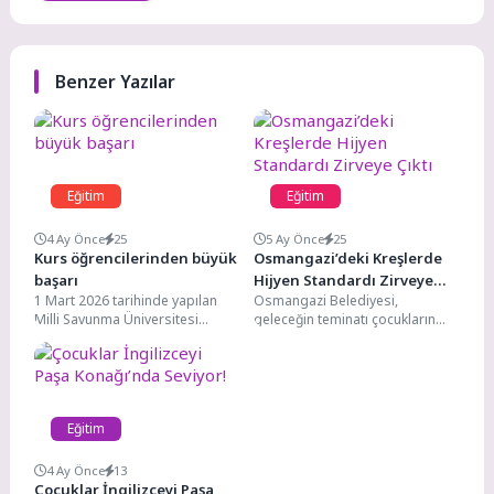
Benzer Yazılar
Eğitim
Eğitim
4 Ay Önce
25
5 Ay Önce
25
Kurs öğrencilerinden büyük
Osmangazi’deki Kreşlerde
başarı
Hijyen Standardı Zirveye
1 Mart 2026 tarihinde yapılan
Osmangazi Belediyesi,
Çıktı
Milli Savunma Üniversitesi
geleceğin teminatı çocukların
sınavında, Kemer Belediyesi
sağlığını korumak adına örnek
Ahmet Erkal Destek Eğitim...
bir çalışmaya daha imza attı.
Ara...
Eğitim
4 Ay Önce
13
Çocuklar İngilizceyi Paşa