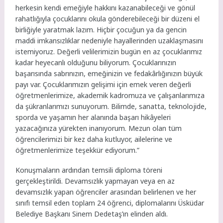
herkesin kendi emeğiyle hakkını kazanabileceği ve gönül
rahatlığıyla çocuklarını okula gönderebileceği bir düzeni el
birliğiyle yaratmak lazım. Hiçbir çocuğun ya da gencin
maddi imkansızlıklar nedeniyle hayallerinden uzaklaşmasını
istemiyoruz. Değerli velilerimizin bugün en az çocuklarımız
kadar heyecanlı olduğunu biliyorum. Çocuklarınızın
başarısında sabrınızın, emeğinizin ve fedakârlığınızın büyük
payı var. Çocuklarımızın gelişimi için emek veren değerli
öğretmenlerimize, akademik kadromuza ve çalışanlarımıza
da şükranlarımızı sunuyorum. Bilimde, sanatta, teknolojide,
sporda ve yaşamın her alanında başarı hikâyeleri
yazacağınıza yürekten inanıyorum. Mezun olan tüm
öğrencilerimizi bir kez daha kutluyor, ailelerine ve
öğretmenlerimize teşekkür ediyorum.”
Konuşmaların ardından temsili diploma töreni
gerçekleştirildi. Devamsızlık yapmayan veya en az
devamsızlık yapan öğrenciler arasından belirlenen ve her
sınıfı temsil eden toplam 24 öğrenci, diplomalarını Üsküdar
Belediye Başkanı Sinem Dedetaş’ın elinden aldı.