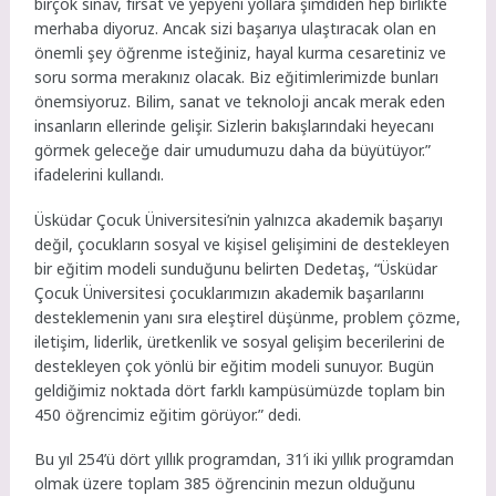
birçok sınav, fırsat ve yepyeni yollara şimdiden hep birlikte
merhaba diyoruz. Ancak sizi başarıya ulaştıracak olan en
önemli şey öğrenme isteğiniz, hayal kurma cesaretiniz ve
soru sorma merakınız olacak. Biz eğitimlerimizde bunları
önemsiyoruz. Bilim, sanat ve teknoloji ancak merak eden
insanların ellerinde gelişir. Sizlerin bakışlarındaki heyecanı
görmek geleceğe dair umudumuzu daha da büyütüyor.”
ifadelerini kullandı.
Üsküdar Çocuk Üniversitesi’nin yalnızca akademik başarıyı
değil, çocukların sosyal ve kişisel gelişimini de destekleyen
bir eğitim modeli sunduğunu belirten Dedetaş, “Üsküdar
Çocuk Üniversitesi çocuklarımızın akademik başarılarını
desteklemenin yanı sıra eleştirel düşünme, problem çözme,
iletişim, liderlik, üretkenlik ve sosyal gelişim becerilerini de
destekleyen çok yönlü bir eğitim modeli sunuyor. Bugün
geldiğimiz noktada dört farklı kampüsümüzde toplam bin
450 öğrencimiz eğitim görüyor.” dedi.
Bu yıl 254’ü dört yıllık programdan, 31’i iki yıllık programdan
olmak üzere toplam 385 öğrencinin mezun olduğunu