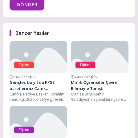
GÖNDER
Benzer Yazılar
Eğitim
Eğitim
2 Ay Önce
12
4 Ay Önce
25
Gençler, bu yıl da KPSS
Minik Öğrenciler Çevre
ücretleriniz Canik
Bilinciyle Tanıştı
Canik Belediye Başkanı İbrahim
Manisa Büyükşehir
Belediyesi’nden!
Sandıkçı, 2026 KPSS'ye girecek
Belediyesi’nin çocuklara çevre
olan adayların sınav başvuru
bilinci kazandırmak amacıyla
ücretlerini karşılayacaklarını
hayata geçirdiği “Doğa
söyledi. Canik...
Dedektifleri İş Başında” eğitim...
Eğitim