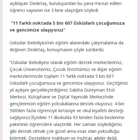
açıklayan Dedetaş, kuruluşundan bu yana mezun edilen
öğrenci sayısının ise 3 bine ulaştığını söyledi.
“11 farklı noktada 5 bin 607 Üsküdarlı çocuğumuza
ve gencimize ulaşıyoruz”
Üsküdar Belediyesi’nin eğitim alanındaki çalışmalarına da
değinen Dedetaş, konuşmasını şöyle sürdürdü:
“Üsküdar Belediyesi olarak eğitim destek merkezlerimiz,
Çocuk Üniversitemiz, Çocuk Enstitümüz ve diğer eğitim
merkezlerimizde toplam 11 farklı noktada 5 bin 607
Üsküdarlı çocuğumuza ve gencimize ulaşıyoruz. Geçtiğimiz
yıl açılışını gerçekleştirdiğimiz Sabiha Güreyman Etüt
Merkezi, Kütüphane ve Dijital Yayıncılık Merkezi’nde
gençlerimizin eğitim yolculuklarına destek oluyoruz. 4 bin
500’den fazla öğrenciye kırtasiye ve okul kıyafeti desteği
sağlıyoruz.İlçedeki 11 ilkokulda 93 binden fazla beslenme
paketinin öğrencilere ulaştırdık. Her zaman söylediğimiz
gibi destek olmak çok güzel ama esas olan yoksulluğu
bitirmek. Desteklere mahkum ve muhtaç aileler değil,