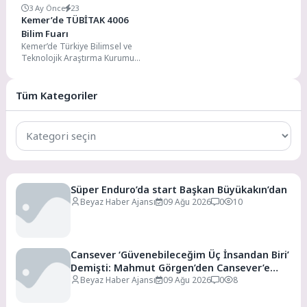
3 Ay Önce
23
Kemer’de TÜBİTAK 4006
Bilim Fuarı
Kemer’de Türkiye Bilimsel ve
Teknolojik Araştırma Kurumu
(TÜBİTAK) 4006 Bilim Fuarı
gerçekleştirildi. Kemer Merkez
Mesleki ve...
Tüm Kategoriler
Tüm
Kategoriler
Süper Enduro’da start Başkan Büyükakın’dan
Beyaz Haber Ajansı
09 Ağu 2026
0
10
Cansever ‘Güvenebileceğim Üç İnsandan Biri’
Demişti: Mahmut Görgen’den Cansever’e
Duygusal Veda
Beyaz Haber Ajansı
09 Ağu 2026
0
8