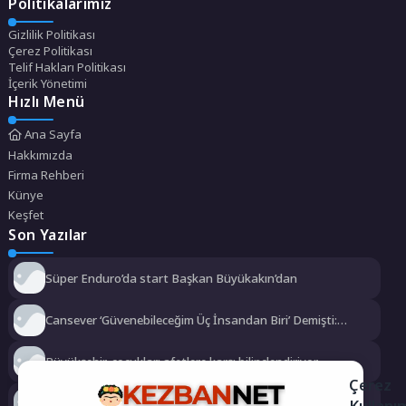
Politikalarımız
Gizlilik Politikası
Çerez Politikası
Telif Hakları Politikası
İçerik Yönetimi
Hızlı Menü
Ana Sayfa
Hakkımızda
Firma Rehberi
Künye
Keşfet
Son Yazılar
Süper Enduro’da start Başkan Büyükakın’dan
Cansever ‘Güvenebileceğim Üç İnsandan Biri’ Demişti:
Mahmut Görgen’den Cansever’e Duygusal Veda
Büyükşehir, çocukları afetlere karşı bilinçlendiriyor
Çerez
Kullanı
Gökeyüp Mahallesi’nin Su Sorunu Çözüme Kavuşturuldu