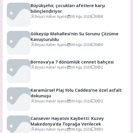
Büyükşehir, çocukları afetlere karşı
bilinçlendiriyor
Beyaz Haber Ajansı
09 Ağu 2026
0
8
Gökeyüp Mahallesi’nin Su Sorunu Çözüme
Kavuşturuldu
Beyaz Haber Ajansı
09 Ağu 2026
0
9
Bornova’ya 7 dönümlük cennet bahçesi
Beyaz Haber Ajansı
09 Ağu 2026
0
2
Karamürsel Plaj Yolu Caddesi’ne özel asfalt
dokunuşu
Beyaz Haber Ajansı
09 Ağu 2026
0
2
Cansever Hayatını Kaybetti: Kuzey
Makedonya’da Toprağa Verilecek
Beyaz Haber Ajansı
08 Ağu 2026
0
3