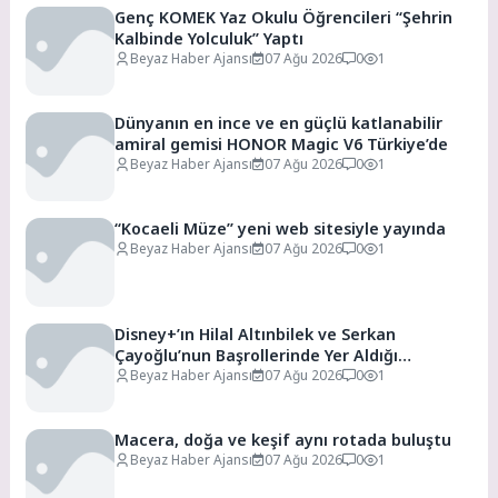
Genç KOMEK Yaz Okulu Öğrencileri “Şehrin
Kalbinde Yolculuk” Yaptı
Beyaz Haber Ajansı
07 Ağu 2026
0
1
Dünyanın en ince ve en güçlü katlanabilir
amiral gemisi HONOR Magic V6 Türkiye’de
Beyaz Haber Ajansı
07 Ağu 2026
0
1
“Kocaeli Müze” yeni web sitesiyle yayında
Beyaz Haber Ajansı
07 Ağu 2026
0
1
Disney+’ın Hilal Altınbilek ve Serkan
Çayoğlu’nun Başrollerinde Yer Aldığı
“Öngörü” Filminin Teaser Afişleri ve Merak
Beyaz Haber Ajansı
07 Ağu 2026
0
1
Uyandıran İlk Tanıtımı Yayımlandı
Macera, doğa ve keşif aynı rotada buluştu
Beyaz Haber Ajansı
07 Ağu 2026
0
1