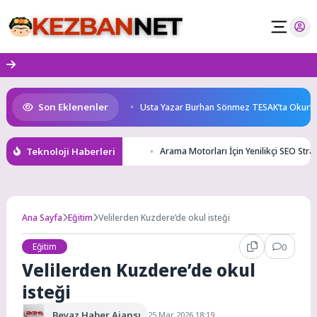
Skip
to
content
Son Eklenenler
anne karnında başlıyor!
Usta Yazar Burhan Sönmez TESAK’ta Okurlarıy
Teknoloji Haberleri
Arama Motorları İçin Yenilikçi SEO Strate
Ana Sayfa
Eğitim
Velilerden Kuzdere’de okul isteği
Eğitim
0
Velilerden Kuzdere’de okul
isteği
Beyaz Haber Ajansı
25 Mar 2026 18:19