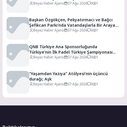
Beyaz Haber Ajansı
07 Ağu 2026
0
1
Başkan Özgökçen, Pekyatırmacı ve Bağcı
Şefikcan Parkı’nda Vatandaşlarla Bir Araya
Geldi
Beyaz Haber Ajansı
07 Ağu 2026
0
1
QNB Türkiye Ana Sponsorluğunda
Türkiye’nin İlk Padel Türkiye Şampiyonası
Başlıyor
Beyaz Haber Ajansı
07 Ağu 2026
0
1
“Yaşamdan Yazıya” Atölyesi’nin üçüncü
durağı; Aşk
Beyaz Haber Ajansı
07 Ağu 2026
0
1