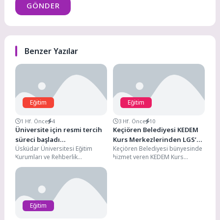
GÖNDER
Benzer Yazılar
Eğitim
Eğitim
1 Hf. Önce
4
3 Hf. Önce
10
Üniversite için resmi tercih
Keçiören Belediyesi KEDEM
süreci başladı…
Kurs Merkezlerinden LGS’de
Üsküdar Üniversitesi Eğitim
Keçiören Belediyesi bünyesinde
Gururlandıran Başarı
Kurumları ve Rehberlik
hizmet veren KEDEM Kurs
Hizmetleri Yöneticisi Uzman
Merkezlerinde Liselere Geçiş
Psikolojik Danışman Özgür
Sistemi (LGS) sınavına hazırlanan
Akoğlan, adaylara "nokta...
öğrenciler,...
Eğitim