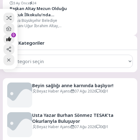
3 Ay Önce
24
Başkan Altay Mezun Olduğu
Selçuk İlkokulu’nda
Konya Büyükşehir Belediye
Öğrencilerle Buluştu
Başkanı Uğur İbrahim Altay,
yıllar önce öğrencisi olduğu
0
Meram Selçuk İlkokulu’nu
ziyaret...
Tüm Kategoriler
Tüm
Kategoriler
Beyin sağlığı anne karnında başlıyor!
Beyaz Haber Ajansı
07 Ağu 2026
0
1
Usta Yazar Burhan Sönmez TESAK’ta
Okurlarıyla Buluşuyor
Beyaz Haber Ajansı
07 Ağu 2026
0
1