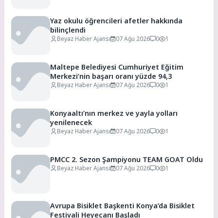
Yaz okulu öğrencileri afetler hakkında
bilinçlendi
Beyaz Haber Ajansı
07 Ağu 2026
0
1
Maltepe Belediyesi Cumhuriyet Eğitim
Merkezi’nin başarı oranı yüzde 94,3
Beyaz Haber Ajansı
07 Ağu 2026
0
1
Konyaaltı’nın merkez ve yayla yolları
yenilenecek
Beyaz Haber Ajansı
07 Ağu 2026
0
1
PMCC 2. Sezon Şampiyonu TEAM GOAT Oldu
Beyaz Haber Ajansı
07 Ağu 2026
0
1
Avrupa Bisiklet Başkenti Konya’da Bisiklet
Festivali Heyecanı Başladı