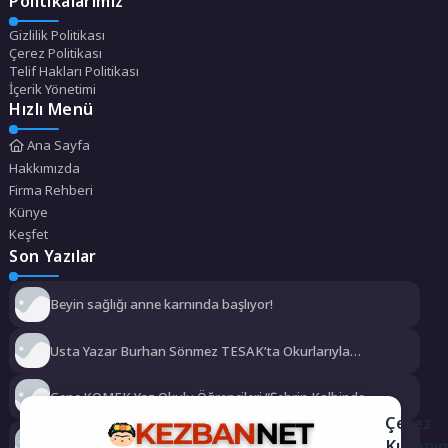
Politikalarımız
Gizlilik Politikası
Çerez Politikası
Telif Hakları Politikası
İçerik Yönetimi
Hızlı Menü
Ana Sayfa
Hakkımızda
Firma Rehberi
Künye
Keşfet
Son Yazılar
Beyin sağlığı anne karnında başlıyor!
Usta Yazar Burhan Sönmez TESAK’ta Okurlarıyla
Buluşuyor
Genç KOMEK Yaz Okulu Öğrencileri “Şehrin Kalbinde
Yolculuk” Yaptı
Çerez
Kullanı
Dünyanın en ince ve en güçlü katlanabilir amiral gemisi