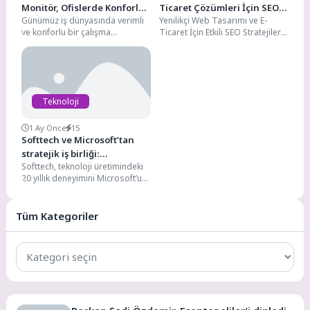
Monitör, Ofislerde Konforlu
Ticaret Çözümleri İçin SEO
Günümüz iş dünyasında verimli
Yenilikçi Web Tasarımı ve E-
ve Kesintisiz Çalışmayı
Stratejileri
ve konforlu bir çalışma
Ticaret İçin Etkili SEO Stratejileri
Destekliyor
deneyimi, kullanılan teknolojik
İnternetin yaygınlaşmasıyla
ekipmanların kalitesiyle
birlikte web siteleri hem...
doğrudan ilişkili....
Teknoloji
1 Ay Önce
15
Softtech ve Microsoft’tan
stratejik iş birliği:
Softtech, teknoloji üretimindeki
Kurumların yapay zekâ ve
20 yıllık deneyimini Microsoft’un
dijital dönüşüm
global teknoloji ekosistemiyle
yolculuğuna uçtan uca
bir araya getirerek kurumların
destek
yapay...
Tüm Kategoriler
Tüm
Kategoriler