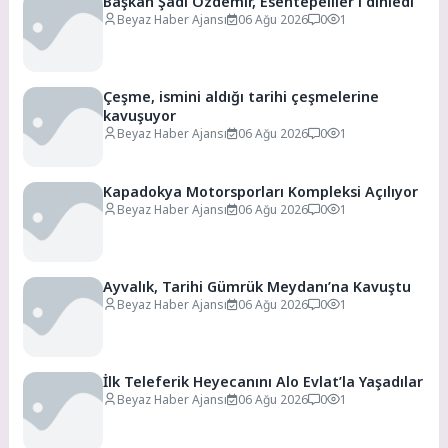
Başkan Şadi Özdemir, Esentepeliler’i dinledi
Beyaz Haber Ajansı
06 Ağu 2026
0
1
Çeşme, ismini aldığı tarihi çeşmelerine
kavuşuyor
Beyaz Haber Ajansı
06 Ağu 2026
0
1
Kapadokya Motorsporları Kompleksi Açılıyor
Beyaz Haber Ajansı
06 Ağu 2026
0
1
Ayvalık, Tarihi Gümrük Meydanı’na Kavuştu
Beyaz Haber Ajansı
06 Ağu 2026
0
1
İlk Teleferik Heyecanını Alo Evlat’la Yaşadılar
Beyaz Haber Ajansı
06 Ağu 2026
0
1