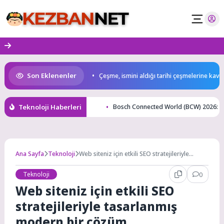
Skip
to
content
Son Eklenenler
ntepeliler’i dinledi
Çeşme, ismini aldığı tarihi çeşmelerine kavuşuyor
Teknoloji Haberleri
Bosch Connected World (BCW) 2026: Bosc
Ana Sayfa
Teknoloji
Web siteniz için etkili SEO stratejileriyle
tasarlanmış modern bir çözüm.
Teknoloji
0
Web siteniz için etkili SEO
stratejileriyle tasarlanmış
modern bir çözüm.