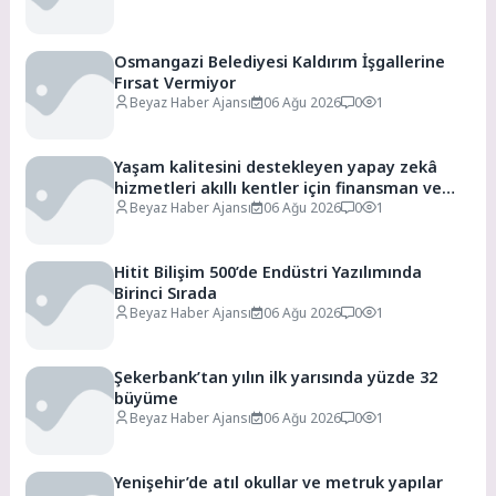
Osmangazi Belediyesi Kaldırım İşgallerine
Fırsat Vermiyor
Beyaz Haber Ajansı
06 Ağu 2026
0
1
Yaşam kalitesini destekleyen yapay zekâ
hizmetleri akıllı kentler için finansman ve
altyapı kadar önemli
Beyaz Haber Ajansı
06 Ağu 2026
0
1
Hitit Bilişim 500’de Endüstri Yazılımında
Birinci Sırada
Beyaz Haber Ajansı
06 Ağu 2026
0
1
Şekerbank’tan yılın ilk yarısında yüzde 32
büyüme
Beyaz Haber Ajansı
06 Ağu 2026
0
1
Yenişehir’de atıl okullar ve metruk yapılar