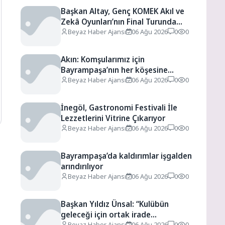
Başkan Altay, Genç KOMEK Akıl ve
Zekâ Oyunları’nın Final Turunda
Öğrencilerin Heyecanını Paylaştı
Beyaz Haber Ajansı
06 Ağu 2026
0
0
Akın: Komşularımız için
Bayrampaşa’nın her köşesine
dokunuyoruz
Beyaz Haber Ajansı
06 Ağu 2026
0
0
İnegöl, Gastronomi Festivali İle
Lezzetlerini Vitrine Çıkarıyor
Beyaz Haber Ajansı
06 Ağu 2026
0
0
Bayrampaşa’da kaldırımlar işgalden
arındırılıyor
Beyaz Haber Ajansı
06 Ağu 2026
0
0
Başkan Yıldız Ünsal: “Kulübün
geleceği için ortak irade
oluşturulmalı”
Beyaz Haber Ajansı
06 Ağu 2026
0
0