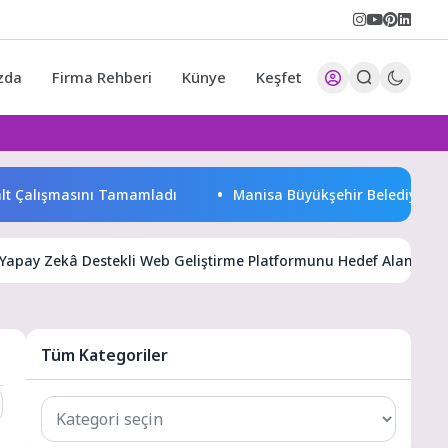
zda
Firma Rehberi
Künye
Keşfet
alışmasını Tamamladı
Manisa Büyükşehir Belediyesi “Sağlıklı İ
 Yapay Zekâ Destekli Web Geliştirme Platformunu Hedef Alan Yeni 
Tüm Kategoriler
Tüm
Kategoriler