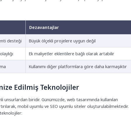
Dezavantajlar
enti desteği
Büyük ölçekli projelere uygun değil
laylığı
Ek maliyetler eklentilere bağlı olarak artabilir
lama
Kullanımı diğer platformlara göre daha karmaşıktır
ze Edilmiş Teknolojiler
emli unsurlardan biridir. Günümüzde, web tasarımında kullanılan
rtırılarak, mobil uyumlu ve SEO uyumlu siteler oluşturulabilmektedir.
eknolojiler: