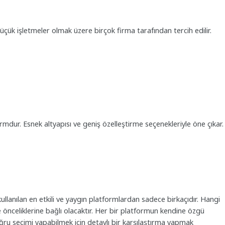
üçük işletmeler olmak üzere birçok firma tarafından tercih edilir.
formdur. Esnek altyapısı ve geniş özelleştirme seçenekleriyle öne çıkar.
kullanılan en etkili ve yaygın platformlardan sadece birkaçıdır. Hangi
e önceliklerine bağlı olacaktır. Her bir platformun kendine özgü
ğru seçimi yapabilmek için detaylı bir karşılaştırma yapmak