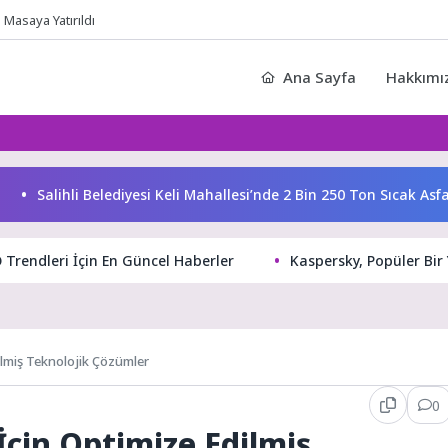
Masaya Yatırıldı
Ana Sayfa
Hakkımı
alihli Belediyesi Keli Mahallesi’nde 2 Bin 250 Ton Sıcak Asfalt Ç
 Trendleri İçin En Güncel Haberler
Kaspersky, Popüler Bir
ilmiş Teknolojik Çözümler
0
İçin Optimize Edilmiş