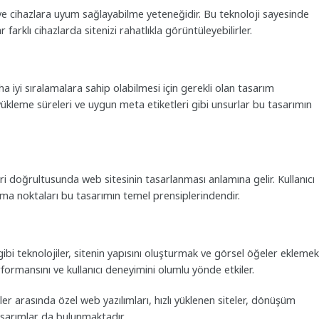
 ve cihazlara uyum sağlayabilme yeteneğidir. Bu teknoloji sayesinde
 farklı cihazlarda sitenizi rahatlıkla görüntüleyebilirler.
iyi sıralamalara sahip olabilmesi için gerekli olan tasarım
lı yükleme süreleri ve uygun meta etiketleri gibi unsurlar bu tasarımın
ileri doğrultusunda web sitesinin tasarlanması anlamına gelir. Kullanıcı
oplama noktaları bu tasarımın temel prensiplerindendir.
bi teknolojiler, sitenin yapısını oluşturmak ve görsel öğeler ekleme
e performansını ve kullanıcı deneyimini olumlu yönde etkiler.
er arasında özel web yazılımları, hızlı yüklenen siteler, dönüşüm
tasarımlar da bulunmaktadır.