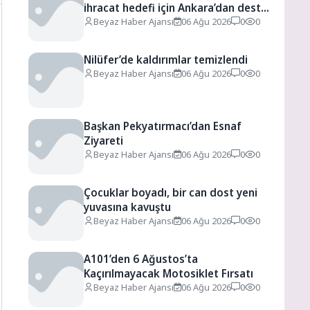
ihracat hedefi için Ankara’dan destek
istedi
Beyaz Haber Ajansı
06 Ağu 2026
0
0
Nilüfer’de kaldırımlar temizlendi
Beyaz Haber Ajansı
06 Ağu 2026
0
0
Başkan Pekyatırmacı’dan Esnaf
Ziyareti
Beyaz Haber Ajansı
06 Ağu 2026
0
0
Çocuklar boyadı, bir can dost yeni
yuvasına kavuştu
Beyaz Haber Ajansı
06 Ağu 2026
0
0
A101’den 6 Ağustos’ta
Kaçırılmayacak Motosiklet Fırsatı
Beyaz Haber Ajansı
06 Ağu 2026
0
0