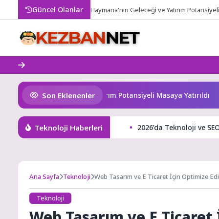
Skip
Güncel Olanlar
Haymana'nın Geleceği ve Yatırım Potansiyeli 
to
content
Son Eklenenler
ana’nın Geleceği ve Yatırım Potansiyeli Masaya Yatırıldı
S
Teknoloji Haberleri
2026’da Teknoloji ve SEO
Ana Sayfa
Teknoloji
Web Tasarım ve E Ticaret İçin Optimize Ed
Teknoloji
Web Tasarım ve E Ticaret 