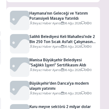
Haymana’nın Geleceği ve Yatırım
Potansiyeli Masaya Yatırıldı
Beyaz Haber Ajansı
06 Ağu 2026
0
0
Salihli Belediyesi Keli Mahallesi’nde 2
Bin 250 Ton Sıcak Asfalt Çalışmasını
Tamamladı
Beyaz Haber Ajansı
06 Ağu 2026
0
0
Manisa Büyükşehir Belediyesi
“Sağlıklı İşyeri” Sertifikasını Aldı
Beyaz Haber Ajansı
06 Ağu 2026
0
0
Büyükşehir’den Darıca’ya modern
ulaşım yatırımı
Beyaz Haber Ajansı
06 Ağu 2026
0
0
Kuru meyve sektörü 2 milyar dolar