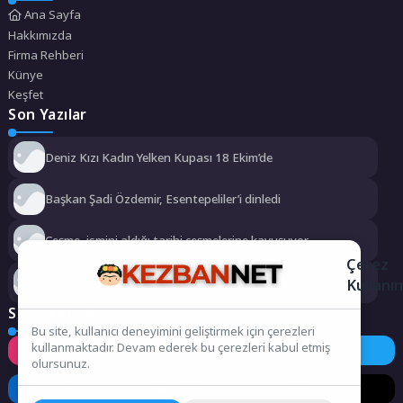
Ana Sayfa
Hakkımızda
Firma Rehberi
Künye
Keşfet
Son Yazılar
Deniz Kızı Kadın Yelken Kupası 18 Ekim’de
Başkan Şadi Özdemir, Esentepeliler’i dinledi
Çeşme, ismini aldığı tarihi çeşmelerine kavuşuyor
Çerez
Kapadokya Motorsporları Kompleksi Açılıyor
Kullanı
Sosyal Medya
Bu site, kullanıcı deneyimini geliştirmek için çerezleri
kullanmaktadır. Devam ederek bu çerezleri kabul etmiş
Instagram
Facebook
Twitter
olursunuz.
LinkedIn
YouTube
TikTok