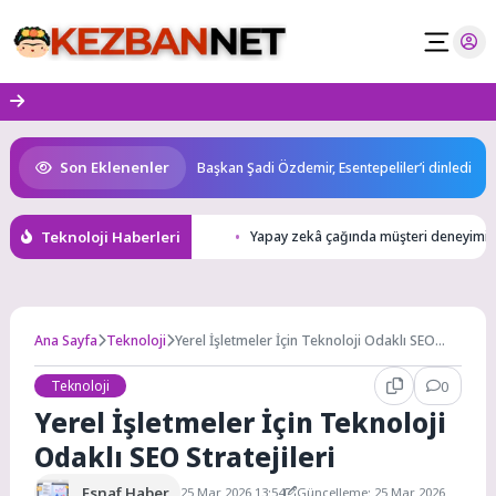
Skip
to
content
Son Eklenenler
upası 18 Ekim’de
Başkan Şadi Özdemir, Esentepeliler’i dinledi
Teknoloji Haberleri
Yapay zekâ çağında müşteri deneyimine 
Ana Sayfa
Teknoloji
Yerel İşletmeler İçin Teknoloji Odaklı SEO
Stratejileri
Teknoloji
0
Yerel İşletmeler İçin Teknoloji
Odaklı SEO Stratejileri
Esnaf Haber
25 Mar 2026 13:54
Güncelleme: 25 Mar 2026