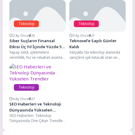
Teknoloji
Teknoloji
2 Ay Önce
20
3 Ay Önce
21
Siber Suçların Finansal
Teknosel’e Sayılı Günler
Etkisi Üç Yıl İçinde Yüzde 50
Kaldı
Yapay zekâ, işletmelere
Selçuklu ’da teknoloji alanında
Oranında Artacak
verimlilik, hız ve rekabet avantajı
gençlere ışık tutacak olan ve
sağlarken siber tehditlerin
onların yeteneklerini
ölçeğini ve etkisini de...
sergileyecekleri Selçuklu
TEKNOSEL Teknoloji...
Teknoloji
4 Ay Önce
27
SEO Haberleri ve Teknoloji
Dünyasında Yükselen
SEO Haberleri: Teknoloji
Trendler
Dünyasında Öne Çıkan Trendler
SEO dünyasında 2026 yılına
yaklaşırken, teknoloji ve dijital...