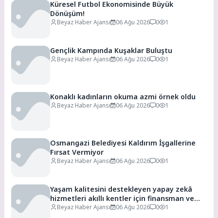
Küresel Futbol Ekonomisinde Büyük
Dönüşüm!
Beyaz Haber Ajansı
06 Ağu 2026
0
1
Gençlik Kampında Kuşaklar Buluştu
Beyaz Haber Ajansı
06 Ağu 2026
0
1
Konaklı kadınların okuma azmi örnek oldu
Beyaz Haber Ajansı
06 Ağu 2026
0
1
Osmangazi Belediyesi Kaldırım İşgallerine
Fırsat Vermiyor
Beyaz Haber Ajansı
06 Ağu 2026
0
1
Yaşam kalitesini destekleyen yapay zekâ
hizmetleri akıllı kentler için finansman ve
altyapı kadar önemli
Beyaz Haber Ajansı
06 Ağu 2026
0
1