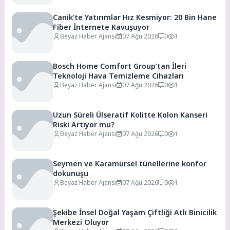
Canik’te Yatırımlar Hız Kesmiyor: 20 Bin Hane
Fiber İnternete Kavuşuyor
Beyaz Haber Ajansı
07 Ağu 2026
0
1
Bosch Home Comfort Group’tan İleri
Teknoloji Hava Temizleme Cihazları
Beyaz Haber Ajansı
07 Ağu 2026
0
1
Uzun Süreli Ülseratif Kolitte Kolon Kanseri
Riski Artıyor mu?
Beyaz Haber Ajansı
07 Ağu 2026
0
1
Seymen ve Karamürsel tünellerine konfor
dokunuşu
Beyaz Haber Ajansı
07 Ağu 2026
0
1
Şekibe İnsel Doğal Yaşam Çiftliği Atlı Binicilik
Merkezi Oluyor