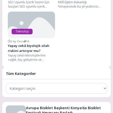
SEO Uyumlu İçerik Yazımı İçin
Millî Eğitim Bakanlığı
Gerekenler
Buluşturan TETZ 2026,
İpuçları SEO uyumlu içerik
himayesinde bu yıl yedincisi
Bakan Tekin’in Katılımıyla
yazmak, web sitenizin arama
düzenlenen Türkiye Eğitim
Başladı
motorlarında daha...
Teknolojileri Zirvesi ve Fuarı'nın
(TETZ...
Teknoloji
2 Ay Önce
18
Yapay zekâ biyolojik silah
riskini artırıyor mu?
Yapay zekâ teknolojilerinin
sağlık, ilaç geliştirme ve
biyoteknoloji alanlarında
sunduğu fırsatlar her geçen gün
artarken,...
Tüm Kategoriler
Tüm
Kategoriler
Avrupa Bisiklet Başkenti Konya’da Bisiklet
Festivali Heyecanı Başladı