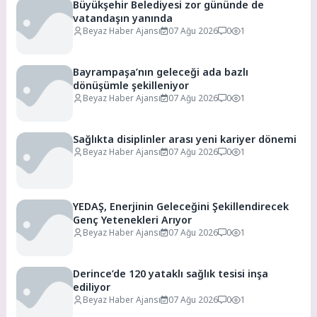
Büyükşehir Belediyesi zor gününde de
vatandaşın yanında
Beyaz Haber Ajansı
07 Ağu 2026
0
1
Bayrampaşa’nın geleceği ada bazlı
dönüşümle şekilleniyor
Beyaz Haber Ajansı
07 Ağu 2026
0
1
Sağlıkta disiplinler arası yeni kariyer dönemi
Beyaz Haber Ajansı
07 Ağu 2026
0
1
YEDAŞ, Enerjinin Geleceğini Şekillendirecek
Genç Yetenekleri Arıyor
Beyaz Haber Ajansı
07 Ağu 2026
0
1
Derince’de 120 yataklı sağlık tesisi inşa
ediliyor
Beyaz Haber Ajansı
07 Ağu 2026
0
1