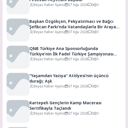
Beyaz Haber Ajansı
07 Ağu 2026
0
1
Başkan Özgökçen, Pekyatırmacı ve Bağcı
Şefikcan Parkı’nda Vatandaşlarla Bir Araya
Geldi
Beyaz Haber Ajansı
07 Ağu 2026
0
1
QNB Türkiye Ana Sponsorluğunda
Türkiye’nin İlk Padel Türkiye Şampiyonası
Başlıyor
Beyaz Haber Ajansı
07 Ağu 2026
0
1
“Yaşamdan Yazıya” Atölyesi’nin üçüncü
durağı; Aşk
Beyaz Haber Ajansı
07 Ağu 2026
0
1
Kartepeli Gençlerin Kamp Macerası
Sertifikayla Taçlandı
Beyaz Haber Ajansı
07 Ağu 2026
0
1