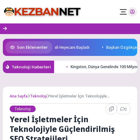
Skip
to
content
Son Eklenenler
ti Konya’da Bisiklet Festivali Heyecanı Başladı
Başkan Özgökçen, Pekyat
Teknoloji Haberleri
Kingston, Dünya Genelinde 100 Milyon 
Ana Sayfa
Teknoloji
Yerel İşletmeler İçin Teknolojiyle
Güçlendirilmiş SEO Stratejileri
Teknoloji
0
Yerel İşletmeler İçin
Teknolojiyle Güçlendirilmiş
SEO Stratejileri