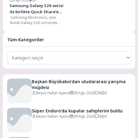
5 Ay Önce
29
Samsung Galaxy S26 serisi
ile birlikte Quick Share’e
Samsung Electronics, yeni
AirDrop desteği geliyor
ikonik Galaxy S26 serisinde
AirDrop özelliğini kullanıcılara
sunmaya başladığını duyurdu.
Böylece kullanıcılar...
Tüm Kategoriler
Tüm
Kategoriler
Başkan Büyükakın’dan uluslararası yarışma
müjdesi
Beyaz Haber Ajansı
09 Ağu 2026
0
0
Süper Enduro’da kupalar sahiplerini buldu
Beyaz Haber Ajansı
09 Ağu 2026
0
0