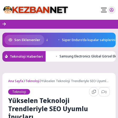
Skip
to
content
Son Eklenenler
slararası yarışma müjdesi
Süper Enduro’da kupalar sahiplerini buldu
Teknoloji Haberleri
Samsung Electronics Global Görsel Ek
Ana Sayfa
Teknoloji
Yükselen Teknoloji Trendleriyle SEO Uyumlu
İpuçları
Teknoloji
0
Yükselen Teknoloji
Trendleriyle SEO Uyumlu
İpuçları