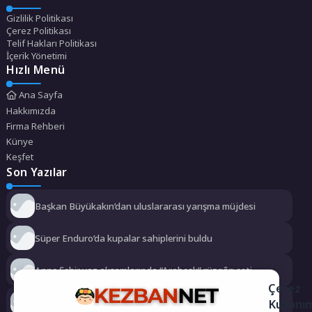
Gizlilik Politikası
Çerez Politikası
Telif Hakları Politikası
İçerik Yönetimi
Hızlı Menü
Ana Sayfa
Hakkımızda
Firma Rehberi
Künye
Keşfet
Son Yazılar
Başkan Büyükakın’dan uluslararası yarışma müjdesi
Süper Enduro’da kupalar sahiplerini buldu
Anne Şehir yaz akşamlarında “Arabesk” rüzgârı esti
Çerez
Kullanı
Didim Belediyesi dayanışmayı büyütüyor