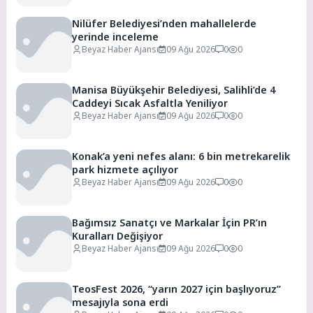
Nilüfer Belediyesi’nden mahallelerde
yerinde inceleme
Beyaz Haber Ajansı
09 Ağu 2026
0
0
Manisa Büyükşehir Belediyesi, Salihli’de 4
Caddeyi Sıcak Asfaltla Yeniliyor
Beyaz Haber Ajansı
09 Ağu 2026
0
0
Konak’a yeni nefes alanı: 6 bin metrekarelik
park hizmete açılıyor
Beyaz Haber Ajansı
09 Ağu 2026
0
0
Bağımsız Sanatçı ve Markalar İçin PR’ın
Kuralları Değişiyor
Beyaz Haber Ajansı
09 Ağu 2026
0
0
TeosFest 2026, “yarın 2027 için başlıyoruz”
mesajıyla sona erdi