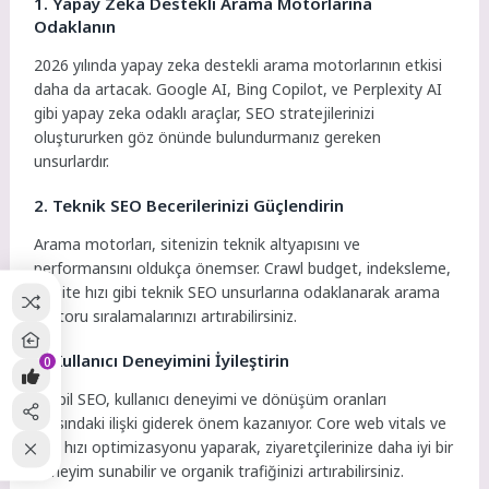
1. Yapay Zeka Destekli Arama Motorlarına
Odaklanın
2026 yılında yapay zeka destekli arama motorlarının etkisi
daha da artacak. Google AI, Bing Copilot, ve Perplexity AI
gibi yapay zeka odaklı araçlar, SEO stratejilerinizi
oluştururken göz önünde bulundurmanız gereken
unsurlardır.
2. Teknik SEO Becerilerinizi Güçlendirin
Arama motorları, sitenizin teknik altyapısını ve
performansını oldukça önemser. Crawl budget, indeksleme,
ve site hızı gibi teknik SEO unsurlarına odaklanarak arama
motoru sıralamalarınızı artırabilirsiniz.
3. Kullanıcı Deneyimini İyileştirin
0
Mobil SEO, kullanıcı deneyimi ve dönüşüm oranları
arasındaki ilişki giderek önem kazanıyor. Core web vitals ve
site hızı optimizasyonu yaparak, ziyaretçilerinize daha iyi bir
deneyim sunabilir ve organik trafiğinizi artırabilirsiniz.