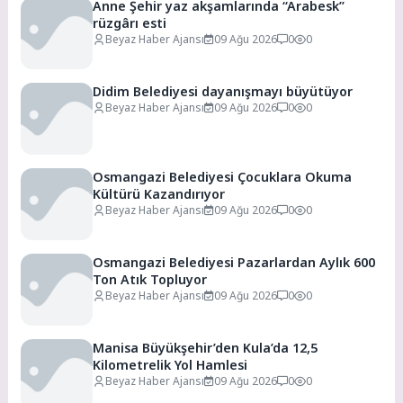
Anne Şehir yaz akşamlarında “Arabesk”
rüzgârı esti
Beyaz Haber Ajansı
09 Ağu 2026
0
0
Didim Belediyesi dayanışmayı büyütüyor
Beyaz Haber Ajansı
09 Ağu 2026
0
0
Osmangazi Belediyesi Çocuklara Okuma
Kültürü Kazandırıyor
Beyaz Haber Ajansı
09 Ağu 2026
0
0
Osmangazi Belediyesi Pazarlardan Aylık 600
Ton Atık Topluyor
Beyaz Haber Ajansı
09 Ağu 2026
0
0
Manisa Büyükşehir’den Kula’da 12,5
Kilometrelik Yol Hamlesi
Beyaz Haber Ajansı
09 Ağu 2026
0
0