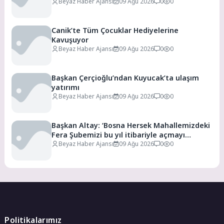
Beyaz Haber Ajansı
09 Ağu 2026
0
0
Canik’te Tüm Çocuklar Hediyelerine
Kavuşuyor
Beyaz Haber Ajansı
09 Ağu 2026
0
0
Başkan Çerçioğlu’ndan Kuyucak’ta ulaşım
yatırımı
Beyaz Haber Ajansı
09 Ağu 2026
0
0
Başkan Altay: ‘Bosna Hersek Mahallemizdeki
Fera Şubemizi bu yıl itibariyle açmayı
planlıyoruz’
Beyaz Haber Ajansı
09 Ağu 2026
0
0
Politikalarımız