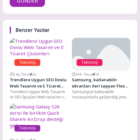
GÖNDER
Benzer Yazılar
Teknoloji
Teknoloji
5 Ay Önce
22
4 Hf. Önce
10
Trendlere Uygun SEO Dostu
Samsung, katlanabilir
Web Tasarım ve E Ticaret
ekranları ileri taşıyan Flex
Trendlere Uygun Web Tasarım
Samsung’un katlanabilir
Çözümleri
Titanium teknolojisini
ve SEO İpuçları Web tasarımı ve
inovasyonlarla geliştirdiği yeni
tanıttı
SEO, dijital dünyada başarılı
ekran teknolojisi, dayanıklılığı
olmak...
artırırken kat izlerinin
görünürlüğünü azaltıyor ve
daha...
Teknoloji